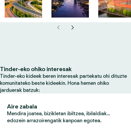
Tinder-eko ohiko interesak
Tinder-eko kideek beren interesak partekatu ohi dituzte
komunitateko beste kideekin. Hona hemen ohiko
jarduerak batzuk:
Aire zabala
Mendira joatea, bizikletan ibiltzea, ibilaldiak…
edozein arrazoirengatik kanpoan egotea.