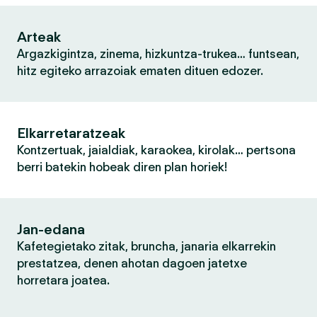
Arteak
Argazkigintza, zinema, hizkuntza-trukea… funtsean,
hitz egiteko arrazoiak ematen dituen edozer.
Elkarretaratzeak
Kontzertuak, jaialdiak, karaokea, kirolak… pertsona
berri batekin hobeak diren plan horiek!
Jan-edana
Kafetegietako zitak, bruncha, janaria elkarrekin
prestatzea, denen ahotan dagoen jatetxe
horretara joatea.