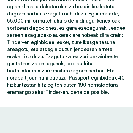
agian klima-aldaketarekin zu bezain kezkatuta
dagoen norbait ezagutu nahi duzu. Egunera arte,
55.000 milioi match ahalbidetu ditugu; konexioak
sortzeari dagokionez, ez gara ezezagunak. Jendea
sarean ezagutzeko aukerak are hobeak dira orain:
Tinder-en eginbideei esker, zure ikusgaitasuna
areagotu, eta atsegin duzun jendearen arreta
erakarriko duzu. Ezagutu kafea zuri bezainbeste
gustatzen zaien lagunak, edo aurkitu
badmintonean zure mailan dagoen norbait. Eta,
norabait joan nahi baduzu, Passport eginbideak 40
hizkuntzatan hitz egiten duten 190 herrialdetara
eramango zaitu; Tinder-en, dena da posible.