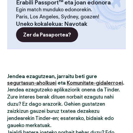
Erabili Passport™ eta joan edonora
Egin match munduko edonorekin.
Paris, Los Angeles, Sydney, goazen!
Uneko kokalekua
:
Navotak
Zer da Pasaportea?
Jendea ezagutzean, jarraitu beti gure
segurtasun-aholkuei
eta
Komunitate-gidalerroei
.
Jendea ezagutzeko aplikaziorik onena da Tinder.
Zure interes berak dituen norbait ezagutu nahi
duzu? Ez dago arazorik. Gehien gustatzen
zaizkizun gauzei buruz txatea dezakezu
jendearekin Tinder-en; esaterako, bidaiak edo
gaueko merkatuak.
Jaialdi batera joateko norbait behar duzu? Edo