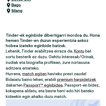
Bago
Silang
Tinder-ek eginbide dibertigarri mordoa du. Hona
hemen Tinder-en duzun esperientzia askoz
hobea izateko eginbide batzuk.
Lehenik, Tinder erabiltzea erraza da.
Kontu
bat
sortu besterik ez duzu. Gehitu Interesak/Grinak,
irudiak eta biografia profilean, zure nortasuna
aditzera emateko.
Hurrena,
match egiten
hasteko prest zaude!
Bidaiatu baino lehen, erabili
premium harpidetzek
dakarten
Passport™ eginbidea
. Passport-en bidez,
kokapena aldatu, eta beste herri edo hiri bateko
kideekin egin ahalko duzu match.