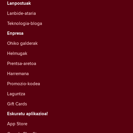
Lanpostuak
Lanbide-ataria
Teknologia-bloga
Enpresa
Ohiko galderak
Helmugak
Prentsa-aretoa
Harremana
Promozio-kodea
Laguntza
Gift Cards
Eskuratu aplikazioa!
App Store