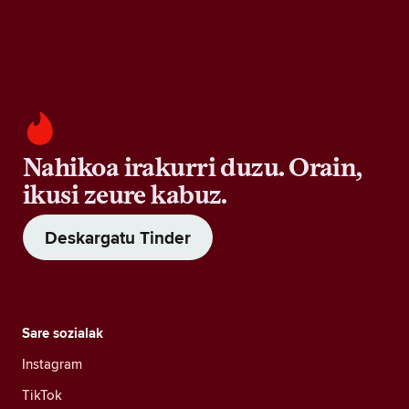
Nahikoa irakurri duzu. Orain,
ikusi zeure kabuz.
Deskargatu Tinder
Sare sozialak
Instagram
TikTok