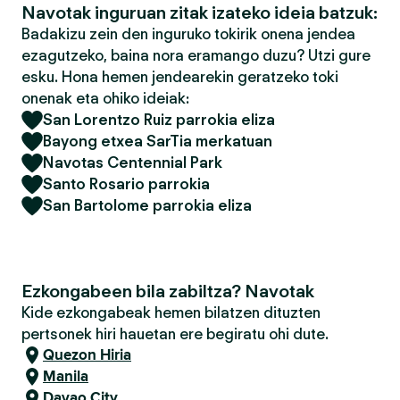
Navotak inguruan zitak izateko ideia batzuk:
Badakizu zein den inguruko tokirik onena jendea
ezagutzeko, baina nora eramango duzu? Utzi gure
esku. Hona hemen jendearekin geratzeko toki
onenak eta ohiko ideiak:
San Lorentzo Ruiz parrokia eliza
Bayong etxea SarTia merkatuan
Navotas Centennial Park
Santo Rosario parrokia
San Bartolome parrokia eliza
Ezkongabeen bila zabiltza? Navotak
Kide ezkongabeak hemen bilatzen dituzten
pertsonek hiri hauetan ere begiratu ohi dute.
Quezon Hiria
Manila
Davao City