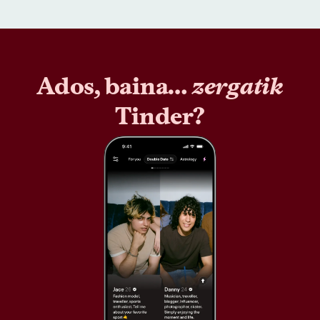
Ados, baina…
zergatik
Tinder?