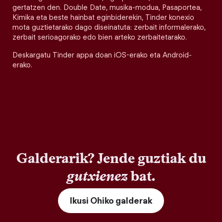
gertatzen den. Double Date, musika-modua, Pasaportea,
Kimika eta beste hainbat eginbiderekin, Tinder konexio
mota guztietarako dago diseinatuta: zerbait informalerako,
zerbait serioagorako edo bien arteko zerbaitetarako.
Deskargatu Tinder appa doan iOS-erako eta Android-
erako.
Galderarik? Jende guztiak du
gutxienez
bat.
Ikusi Ohiko galderak