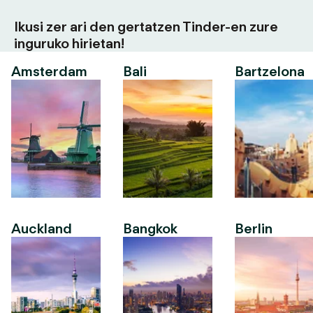
Ikusi zer ari den gertatzen Tinder-en zure
inguruko hirietan!
Amsterdam
Bali
Bartzelona
Auckland
Bangkok
Berlin