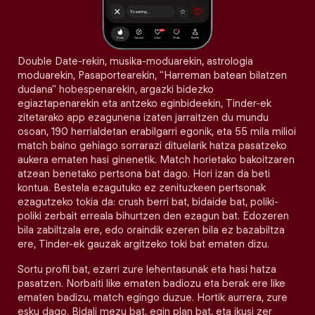
Double Date-rekin, musika-moduarekin, astrologia
moduarekin, Pasaportearekin, "Harreman batean bilatzen
dudana" hobespenarekin, argazki bidezko
egiaztapenarekin eta antzeko eginbideekin, Tinder-ek
zitetarako app ezagunena izaten jarraitzen du mundu
osoan, 190 herrialdetan erabilgarri egonik, eta 55 mila milioi
match baino gehiago sorrarazi dituelarik hatza pasatzeko
aukera ematen hasi ginenetik. Match horietako bakoitzaren
atzean benetako pertsona bat dago. Hori izan da beti
kontua. Bestela ezagutuko ez zenituzkeen pertsonak
ezagutzeko tokia da: crush berri bat, bidaide bat, poliki-
poliki zerbait erreala bihurtzen den ezagun bat. Edozeren
bila zabiltzala ere, edo oraindik ezeren bila ez bazabiltza
ere, Tinder-ek gauzak argitzeko toki bat ematen dizu.
Sortu profil bat, ezarri zure lehentasunak eta hasi hatza
pasatzen. Norbaiti like ematen badiozu eta berak ere like
ematen badizu, match egingo duzue. Hortik aurrera, zure
esku dago. Bidali mezu bat, egin plan bat, eta ikusi zer