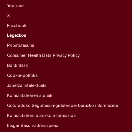
YouTube
X
Facebook
Legezkoa
Pribatutasuna
Consumer Health Data Privacy Policy
Baldintzak
Cookie-politika
Jabetza intelektuala
Komunitatearen arauak
Coloradoko Segurtasun-gidalerroei buruzko informazioa
Komunitateari buruzko informazioa
Irisgarritasun-adierazpena