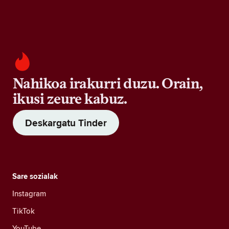
Nahikoa irakurri duzu. Orain,
ikusi zeure kabuz.
Deskargatu Tinder
Sare sozialak
Instagram
TikTok
YouTube