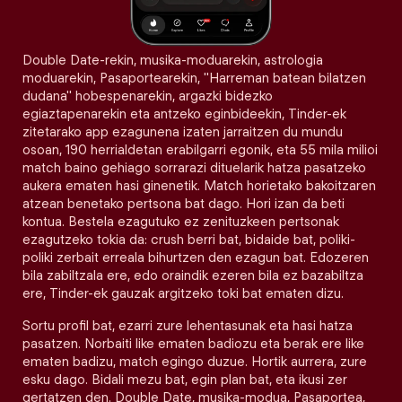
Double Date-rekin, musika-moduarekin, astrologia
moduarekin, Pasaportearekin, "Harreman batean bilatzen
dudana" hobespenarekin, argazki bidezko
egiaztapenarekin eta antzeko eginbideekin, Tinder-ek
zitetarako app ezagunena izaten jarraitzen du mundu
osoan, 190 herrialdetan erabilgarri egonik, eta 55 mila milioi
match baino gehiago sorrarazi dituelarik hatza pasatzeko
aukera ematen hasi ginenetik. Match horietako bakoitzaren
atzean benetako pertsona bat dago. Hori izan da beti
kontua. Bestela ezagutuko ez zenituzkeen pertsonak
ezagutzeko tokia da: crush berri bat, bidaide bat, poliki-
poliki zerbait erreala bihurtzen den ezagun bat. Edozeren
bila zabiltzala ere, edo oraindik ezeren bila ez bazabiltza
ere, Tinder-ek gauzak argitzeko toki bat ematen dizu.
Sortu profil bat, ezarri zure lehentasunak eta hasi hatza
pasatzen. Norbaiti like ematen badiozu eta berak ere like
ematen badizu, match egingo duzue. Hortik aurrera, zure
esku dago. Bidali mezu bat, egin plan bat, eta ikusi zer
gertatzen den. Double Date, musika-modua, Pasaportea,