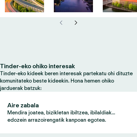
Tinder-eko ohiko interesak
Tinder-eko kideek beren interesak partekatu ohi dituzte
komunitateko beste kideekin. Hona hemen ohiko
jarduerak batzuk:
Aire zabala
Mendira joatea, bizikletan ibiltzea, ibilaldiak…
edozein arrazoirengatik kanpoan egotea.