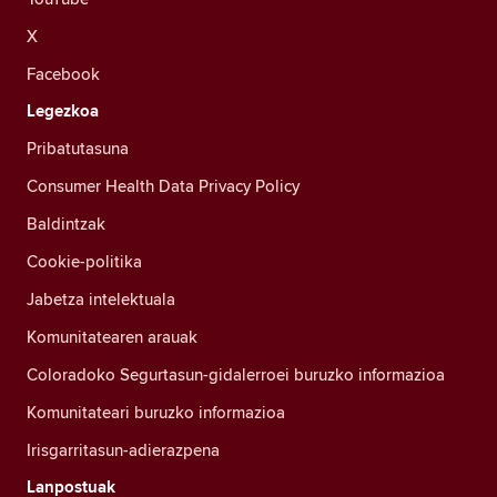
X
Facebook
Legezkoa
Pribatutasuna
Consumer Health Data Privacy Policy
Baldintzak
Cookie-politika
Jabetza intelektuala
Komunitatearen arauak
Coloradoko Segurtasun-gidalerroei buruzko informazioa
Komunitateari buruzko informazioa
Irisgarritasun-adierazpena
Lanpostuak