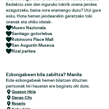
Badakizu zein den inguruko tokirik onena jendea
ezagutzeko, baina nora eramango duzu? Utzi gure
esku. Hona hemen jendearekin geratzeko toki
onenak eta ohiko ideiak:
Museo Nazionala
Santiago gotorlekua
Robinsons Place Mall
San Augustin Museoa
Rizal parkea
Ezkongabeen bila zabiltza? Manila
Kide ezkongabeak hemen bilatzen dituzten
pertsonek hiri hauetan ere begiratu ohi dute.
Quezon Hiria
Davao City
Rosario