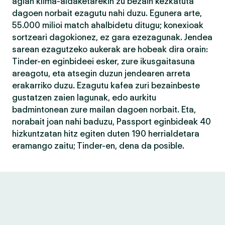
agian klima-aldaketarekin zu bezain kezkatuta
dagoen norbait ezagutu nahi duzu. Egunera arte,
55.000 milioi match ahalbidetu ditugu; konexioak
sortzeari dagokionez, ez gara ezezagunak. Jendea
sarean ezagutzeko aukerak are hobeak dira orain:
Tinder-en eginbideei esker, zure ikusgaitasuna
areagotu, eta atsegin duzun jendearen arreta
erakarriko duzu. Ezagutu kafea zuri bezainbeste
gustatzen zaien lagunak, edo aurkitu
badmintonean zure mailan dagoen norbait. Eta,
norabait joan nahi baduzu, Passport eginbideak 40
hizkuntzatan hitz egiten duten 190 herrialdetara
eramango zaitu; Tinder-en, dena da posible.