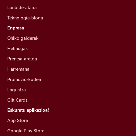
Lanbide-ataria
Teknologia-bloga
Enpresa
Ohiko galderak
Helmugak
Prentsa-aretoa
Harremana
Promozio-kodea
Laguntza
Gift Cards
Eskuratu aplikazioa!
App Store
Google Play Store