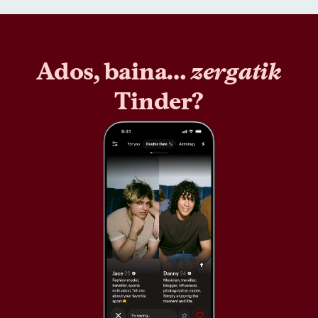
Ados, baina…
zergatik
Tinder?