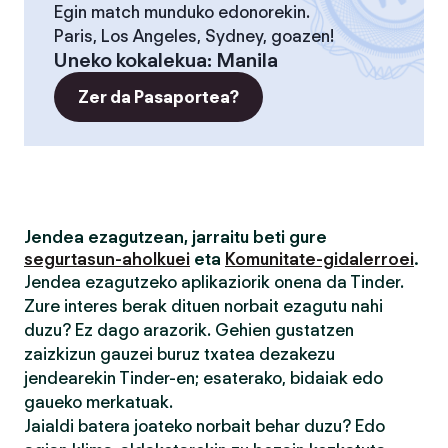
Egin match munduko edonorekin.
Paris, Los Angeles, Sydney, goazen!
Uneko kokalekua
:
Manila
Zer da Pasaportea?
Jendea ezagutzean, jarraitu beti gure
segurtasun-aholkuei
eta
Komunitate-gidalerroei
.
Jendea ezagutzeko aplikaziorik onena da Tinder.
Zure interes berak dituen norbait ezagutu nahi
duzu? Ez dago arazorik. Gehien gustatzen
zaizkizun gauzei buruz txatea dezakezu
jendearekin Tinder-en; esaterako, bidaiak edo
gaueko merkatuak.
Jaialdi batera joateko norbait behar duzu? Edo