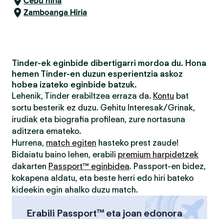
Cebu hiria
Zamboanga Hiria
Tinder-ek eginbide dibertigarri mordoa du. Hona
hemen Tinder-en duzun esperientzia askoz
hobea izateko eginbide batzuk.
Lehenik, Tinder erabiltzea erraza da.
Kontu
bat
sortu besterik ez duzu. Gehitu Interesak/Grinak,
irudiak eta biografia profilean, zure nortasuna
aditzera emateko.
Hurrena,
match egiten
hasteko prest zaude!
Bidaiatu baino lehen, erabili
premium harpidetzek
dakarten
Passport™ eginbidea
. Passport-en bidez,
kokapena aldatu, eta beste herri edo hiri bateko
kideekin egin ahalko duzu match.
Erabili Passport™ eta joan edonora