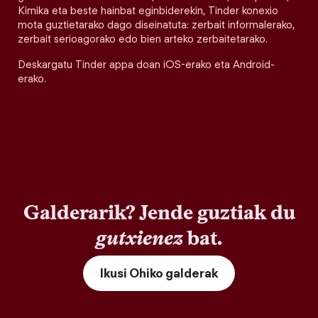
Kimika eta beste hainbat eginbiderekin, Tinder konexio
mota guztietarako dago diseinatuta: zerbait informalerako,
zerbait serioagorako edo bien arteko zerbaitetarako.
Deskargatu Tinder appa doan iOS-erako eta Android-
erako.
Galderarik? Jende guztiak du
gutxienez
bat.
Ikusi Ohiko galderak