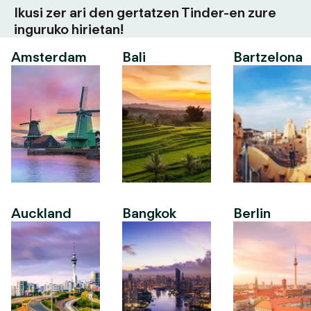
Ikusi zer ari den gertatzen Tinder-en zure
inguruko hirietan!
Amsterdam
Bali
Bartzelona
Auckland
Bangkok
Berlin