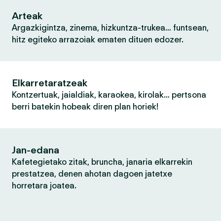
Arteak
Argazkigintza, zinema, hizkuntza-trukea… funtsean,
hitz egiteko arrazoiak ematen dituen edozer.
Elkarretaratzeak
Kontzertuak, jaialdiak, karaokea, kirolak… pertsona
berri batekin hobeak diren plan horiek!
Jan-edana
Kafetegietako zitak, bruncha, janaria elkarrekin
prestatzea, denen ahotan dagoen jatetxe
horretara joatea.