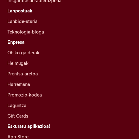
Irisgarritasun-adierazpena
Lanpostuak
Lanbide-ataria
Teknologia-bloga
Enpresa
Ohiko galderak
Helmugak
Prentsa-aretoa
Harremana
Promozio-kodea
Laguntza
Gift Cards
Eskuratu aplikazioa!
App Store