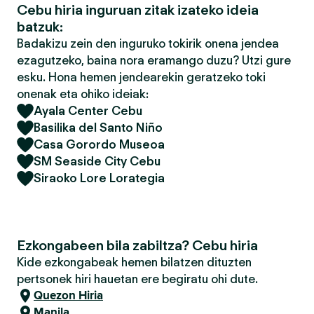
Cebu hiria inguruan zitak izateko ideia
batzuk:
Badakizu zein den inguruko tokirik onena jendea
ezagutzeko, baina nora eramango duzu? Utzi gure
esku. Hona hemen jendearekin geratzeko toki
onenak eta ohiko ideiak:
Ayala Center Cebu
Basilika del Santo Niño
Casa Gorordo Museoa
SM Seaside City Cebu
Siraoko Lore Lorategia
Ezkongabeen bila zabiltza? Cebu hiria
Kide ezkongabeak hemen bilatzen dituzten
pertsonek hiri hauetan ere begiratu ohi dute.
Quezon Hiria
Manila