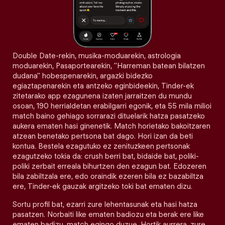
Double Date-rekin, musika-moduarekin, astrologia
moduarekin, Pasaportearekin, "Harreman batean bilatzen
dudana" hobespenarekin, argazki bidezko
egiaztapenarekin eta antzeko eginbideekin, Tinder-ek
zitetarako app ezagunena izaten jarraitzen du mundu
osoan, 190 herrialdetan erabilgarri egonik, eta 55 mila milioi
match baino gehiago sorrarazi dituelarik hatza pasatzeko
aukera ematen hasi ginenetik. Match horietako bakoitzaren
atzean benetako pertsona bat dago. Hori izan da beti
kontua. Bestela ezagutuko ez zenituzkeen pertsonak
ezagutzeko tokia da: crush berri bat, bidaide bat, poliki-
poliki zerbait erreala bihurtzen den ezagun bat. Edozeren
bila zabiltzala ere, edo oraindik ezeren bila ez bazabiltza
ere, Tinder-ek gauzak argitzeko toki bat ematen dizu.
Sortu profil bat, ezarri zure lehentasunak eta hasi hatza
pasatzen. Norbaiti like ematen badiozu eta berak ere like
ematen badizu, match egingo duzue. Hortik aurrera, zure