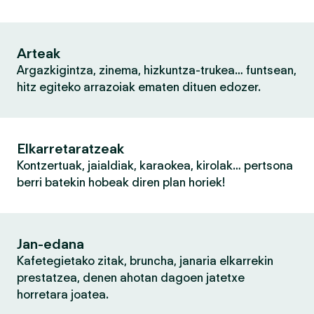
Arteak
Argazkigintza, zinema, hizkuntza-trukea… funtsean,
hitz egiteko arrazoiak ematen dituen edozer.
Elkarretaratzeak
Kontzertuak, jaialdiak, karaokea, kirolak… pertsona
berri batekin hobeak diren plan horiek!
Jan-edana
Kafetegietako zitak, bruncha, janaria elkarrekin
prestatzea, denen ahotan dagoen jatetxe
horretara joatea.