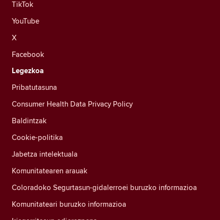
TikTok
YouTube
X
Facebook
Legezkoa
Pribatutasuna
Consumer Health Data Privacy Policy
Baldintzak
Cookie-politika
Jabetza intelektuala
Komunitatearen arauak
Coloradoko Segurtasun-gidalerroei buruzko informazioa
Komunitateari buruzko informazioa