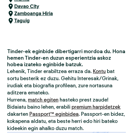
Davao City
Zamboanga Hiria
Taguig
Tinder-ek eginbide dibertigarri mordoa du. Hona
hemen Tinder-en duzun esperientzia askoz
hobea izateko eginbide batzuk.
Lehenik, Tinder erabiltzea erraza da.
Kontu
bat
sortu besterik ez duzu. Gehitu Interesak/Grinak,
irudiak eta biografia profilean, zure nortasuna
aditzera emateko.
Hurrena,
match egiten
hasteko prest zaude!
Bidaiatu baino lehen, erabili
premium harpidetzek
dakarten
Passport™ eginbidea
. Passport-en bidez,
kokapena aldatu, eta beste herri edo hiri bateko
kideekin egin ahalko duzu match.