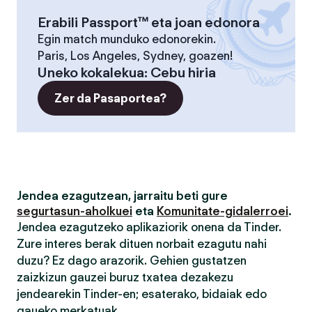
Erabili Passport™ eta joan edonora
Egin match munduko edonorekin.
Paris, Los Angeles, Sydney, goazen!
Uneko kokalekua
:
Cebu hiria
Zer da Pasaportea?
Jendea ezagutzean, jarraitu beti gure
segurtasun-aholkuei
eta
Komunitate-gidalerroei
.
Jendea ezagutzeko aplikaziorik onena da Tinder.
Zure interes berak dituen norbait ezagutu nahi
duzu? Ez dago arazorik. Gehien gustatzen
zaizkizun gauzei buruz txatea dezakezu
jendearekin Tinder-en; esaterako, bidaiak edo
gaueko merkatuak.