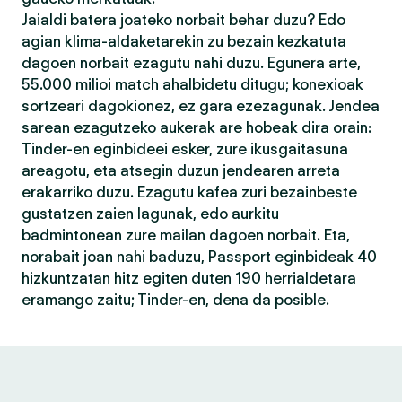
Jaialdi batera joateko norbait behar duzu? Edo
agian klima-aldaketarekin zu bezain kezkatuta
dagoen norbait ezagutu nahi duzu. Egunera arte,
55.000 milioi match ahalbidetu ditugu; konexioak
sortzeari dagokionez, ez gara ezezagunak. Jendea
sarean ezagutzeko aukerak are hobeak dira orain:
Tinder-en eginbideei esker, zure ikusgaitasuna
areagotu, eta atsegin duzun jendearen arreta
erakarriko duzu. Ezagutu kafea zuri bezainbeste
gustatzen zaien lagunak, edo aurkitu
badmintonean zure mailan dagoen norbait. Eta,
norabait joan nahi baduzu, Passport eginbideak 40
hizkuntzatan hitz egiten duten 190 herrialdetara
eramango zaitu; Tinder-en, dena da posible.