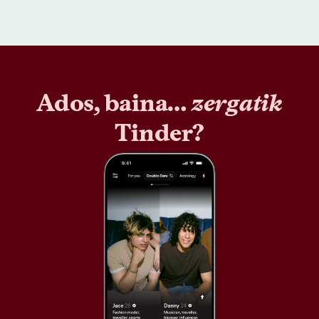
Ados, baina…
zergatik
Tinder?