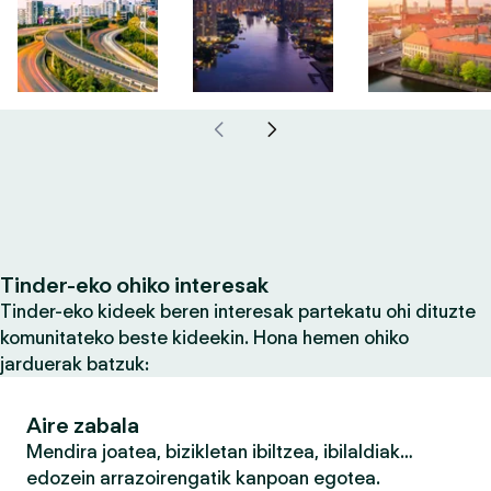
Tinder-eko ohiko interesak
Tinder-eko kideek beren interesak partekatu ohi dituzte
komunitateko beste kideekin. Hona hemen ohiko
jarduerak batzuk:
Aire zabala
Mendira joatea, bizikletan ibiltzea, ibilaldiak…
edozein arrazoirengatik kanpoan egotea.