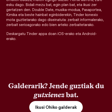
esku dago. Bidali mezu bat, egin plan bat, eta ikusi zer
gertatzen den. Double Date, musika-modua, Pasaportea,
Kimika eta beste hainbat eginbiderekin, Tinder konexio
mota guztietarako dago diseinatuta: zerbait informalerako,
zerbait serioagorako edo bien arteko zerbaitetarako.
Deskargatu Tinder appa doan iOS-erako eta Android-
erako.
Galderarik? Jende guztiak du
gutxienez
bat.
Ikusi Ohiko galderak