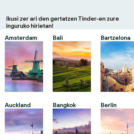
Ikusi zer ari den gertatzen Tinder-en zure
inguruko hirietan!
Amsterdam
Bali
Bartzelona
Auckland
Bangkok
Berlin