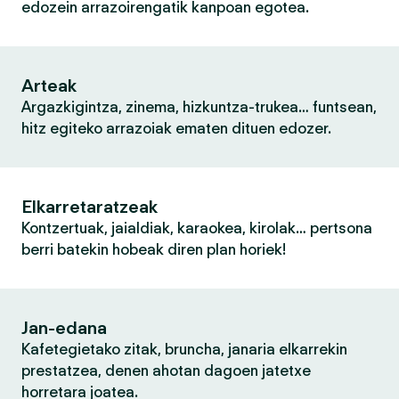
edozein arrazoirengatik kanpoan egotea.
Arteak
Argazkigintza, zinema, hizkuntza-trukea… funtsean,
hitz egiteko arrazoiak ematen dituen edozer.
Elkarretaratzeak
Kontzertuak, jaialdiak, karaokea, kirolak… pertsona
berri batekin hobeak diren plan horiek!
Jan-edana
Kafetegietako zitak, bruncha, janaria elkarrekin
prestatzea, denen ahotan dagoen jatetxe
horretara joatea.