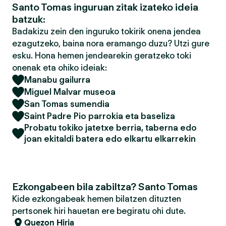
Santo Tomas inguruan zitak izateko ideia
batzuk:
Badakizu zein den inguruko tokirik onena jendea
ezagutzeko, baina nora eramango duzu? Utzi gure
esku. Hona hemen jendearekin geratzeko toki
onenak eta ohiko ideiak:
Manabu gailurra
Miguel Malvar museoa
San Tomas sumendia
Saint Padre Pio parrokia eta baseliza
Probatu tokiko jatetxe berria, taberna edo
joan ekitaldi batera edo elkartu elkarrekin
Ezkongabeen bila zabiltza? Santo Tomas
Kide ezkongabeak hemen bilatzen dituzten
pertsonek hiri hauetan ere begiratu ohi dute.
Quezon Hiria