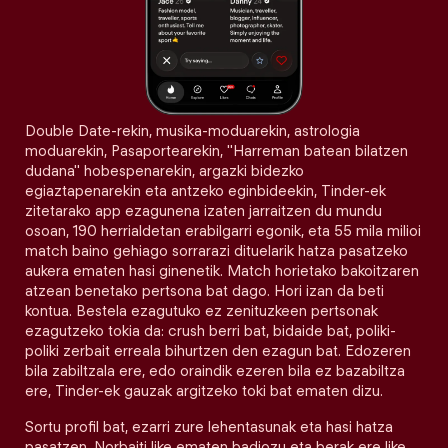
Double Date-rekin, musika-moduarekin, astrologia
moduarekin, Pasaportearekin, "Harreman batean bilatzen
dudana" hobespenarekin, argazki bidezko
egiaztapenarekin eta antzeko eginbideekin, Tinder-ek
zitetarako app ezagunena izaten jarraitzen du mundu
osoan, 190 herrialdetan erabilgarri egonik, eta 55 mila milioi
match baino gehiago sorrarazi dituelarik hatza pasatzeko
aukera ematen hasi ginenetik. Match horietako bakoitzaren
atzean benetako pertsona bat dago. Hori izan da beti
kontua. Bestela ezagutuko ez zenituzkeen pertsonak
ezagutzeko tokia da: crush berri bat, bidaide bat, poliki-
poliki zerbait erreala bihurtzen den ezagun bat. Edozeren
bila zabiltzala ere, edo oraindik ezeren bila ez bazabiltza
ere, Tinder-ek gauzak argitzeko toki bat ematen dizu.
Sortu profil bat, ezarri zure lehentasunak eta hasi hatza
pasatzen. Norbaiti like ematen badiozu eta berak ere like