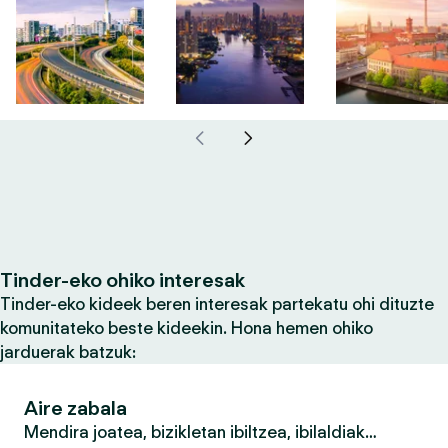
Tinder-eko ohiko interesak
Tinder-eko kideek beren interesak partekatu ohi dituzte
komunitateko beste kideekin. Hona hemen ohiko
jarduerak batzuk:
Aire zabala
Mendira joatea, bizikletan ibiltzea, ibilaldiak…