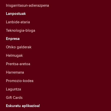
Irisgarritasun-adierazpena
Lanpostuak
Lanbide-ataria
Teknologia-bloga
Enpresa
Ohiko galderak
Helmugak
Prentsa-aretoa
Harremana
Promozio-kodea
Laguntza
Gift Cards
Eskuratu aplikazioa!