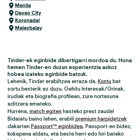
Manila
Davao City
Koronadal
Malaybalay
Tinder-ek eginbide dibertigarri mordoa du. Hona
hemen Tinder-en duzun esperientzia askoz
hobea izateko eginbide batzuk.
Lehenik, Tinder erabiltzea erraza da.
Kontu
bat
sortu besterik ez duzu. Gehitu Interesak/Grinak,
irudiak eta biografia profilean, zure nortasuna
aditzera emateko.
Hurrena,
match egiten
hasteko prest zaude!
Bidaiatu baino lehen, erabili
premium harpidetzek
dakarten
Passport™ eginbidea
. Passport-en bidez,
kokapena aldatu, eta beste herri edo hiri bateko