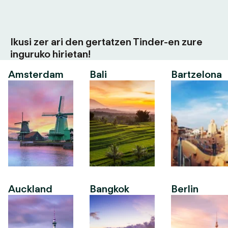
Ikusi zer ari den gertatzen Tinder-en zure
inguruko hirietan!
Amsterdam
Bali
Bartzelona
Auckland
Bangkok
Berlin