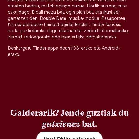
ematen badizu, match egingo duzue. Hortik aurrera, zure
esku dago. Bidali mezu bat, egin plan bat, eta ikusi zer
gertatzen den. Double Date, musika-modua, Pasaportea,
Kimika eta beste hainbat eginbiderekin, Tinder konexio
mota guztietarako dago diseinatuta: zerbait informalerako,
zerbait serioagorako edo bien arteko zerbaitetarako.
Deskargatu Tinder appa doan iOS-erako eta Android-
erako.
Galderarik? Jende guztiak du
gutxienez
bat.