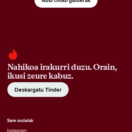
Ikusi Ohiko galderak
Nahikoa irakurri duzu. Orain,
ikusi zeure kabuz.
Deskargatu Tinder
Sare sozialak
Instagram