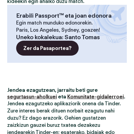
kideekin egin ahalko duzu match.
Erabili Passport™ eta joan edonora
Egin match munduko edonorekin.
Paris, Los Angeles, Sydney, goazen!
Uneko kokalekua
:
Santo Tomas
Zer da Pasaportea?
Jendea ezagutzean, jarraitu beti gure
segurtasun-aholkuei
eta
Komunitate-gidalerroei
.
Jendea ezagutzeko aplikaziorik onena da Tinder.
Zure interes berak dituen norbait ezagutu nahi
duzu? Ez dago arazorik. Gehien gustatzen
zaizkizun gauzei buruz txatea dezakezu
jendearekin Tinder-en; esaterako, bidaiak edo