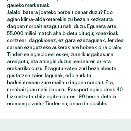
gaueko merkatuak.
Jaialdi batera joateko norbait behar duzu? Edo
agian klima-aldaketarekin zu bezain kezkatuta
dagoen norbait ezagutu nahi duzu. Egunera arte,
55.000 milioi match ahalbidetu ditugu; konexioak
sortzeari dagokionez, ez gara ezezagunak. Jendea
sarean ezagutzeko aukerak are hobeak dira orain:
Tinder-en eginbideei esker, zure ikusgaitasuna
areagotu, eta atsegin duzun jendearen arreta
erakarriko duzu. Ezagutu kafea zuri bezainbeste
gustatzen zaien lagunak, edo aurkitu
badmintonean zure mailan dagoen norbait. Eta,
norabait joan nahi baduzu, Passport eginbideak 40
hizkuntzatan hitz egiten duten 190 herrialdetara
eramango zaitu; Tinder-en, dena da posible.