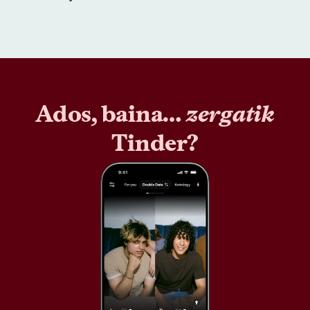
Ados, baina…
zergatik
Tinder?