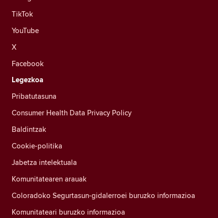
TikTok
YouTube
X
Facebook
Legezkoa
Pribatutasuna
Consumer Health Data Privacy Policy
Baldintzak
Cookie-politika
Jabetza intelektuala
Komunitatearen arauak
Coloradoko Segurtasun-gidalerroei buruzko informazioa
Komunitateari buruzko informazioa