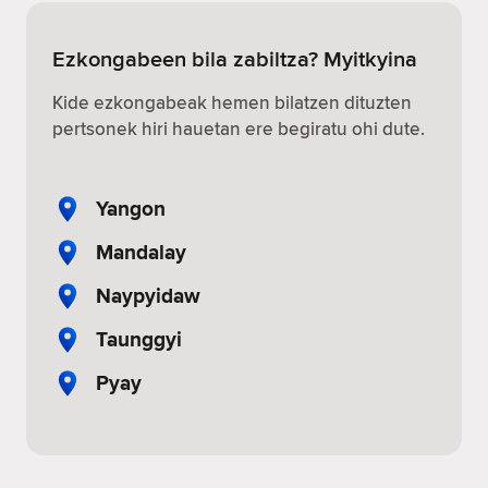
Ezkongabeen bila zabiltza? Myitkyina
Kide ezkongabeak hemen bilatzen dituzten
pertsonek hiri hauetan ere begiratu ohi dute.
Yangon
Mandalay
Naypyidaw
Taunggyi
Pyay