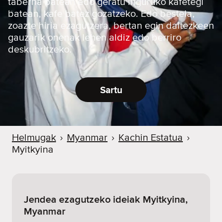
taberna batean edo geratu inguruko kafetegi
batean, kafe batez gozatzeko. Edo bestela,
zoazte hiria ezagutzera, bertan egin daitezkeen
gauzarik onenak lehen aldiz edo berriro
deskubritzeko.
Sartu
Helmugak
›
Myanmar
›
Kachin Estatua
›
Myitkyina
Jendea ezagutzeko ideiak Myitkyina,
Myanmar