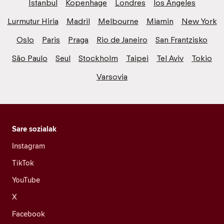
Istanbul
Kopenhage
Londres
los Angeles
Lurmutur Hiria
Madril
Melbourne
Miamin
New York
Oslo
Paris
Praga
Rio de Janeiro
San Frantzisko
São Paulo
Seul
Stockholm
Taipei
Tel Aviv
Tokio
Varsovia
Sare sozialak
Instagram
TikTok
YouTube
X
Facebook