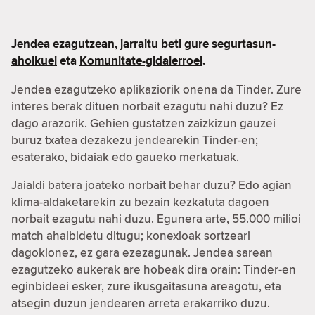
Jendea ezagutzean, jarraitu beti gure
segurtasun-
aholkuei
eta
Komunitate-gidalerroei
.
Jendea ezagutzeko aplikaziorik onena da Tinder. Zure
interes berak dituen norbait ezagutu nahi duzu? Ez
dago arazorik. Gehien gustatzen zaizkizun gauzei
buruz txatea dezakezu jendearekin Tinder-en;
esaterako, bidaiak edo gaueko merkatuak.
Jaialdi batera joateko norbait behar duzu? Edo agian
klima-aldaketarekin zu bezain kezkatuta dagoen
norbait ezagutu nahi duzu. Egunera arte, 55.000 milioi
match ahalbidetu ditugu; konexioak sortzeari
dagokionez, ez gara ezezagunak. Jendea sarean
ezagutzeko aukerak are hobeak dira orain: Tinder-en
eginbideei esker, zure ikusgaitasuna areagotu, eta
atsegin duzun jendearen arreta erakarriko duzu.