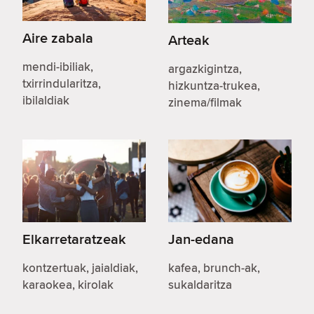
Aire zabala
Arteak
mendi-ibiliak,
argazkigintza,
txirrindularitza,
hizkuntza-trukea,
ibilaldiak
zinema/filmak
Elkarretaratzeak
Jan-edana
kontzertuak, jaialdiak,
kafea, brunch-ak,
karaokea, kirolak
sukaldaritza