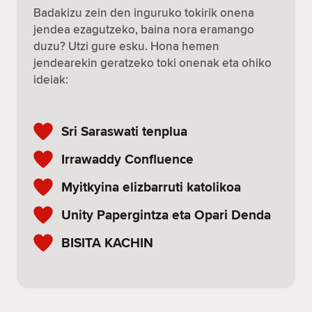
Badakizu zein den inguruko tokirik onena
jendea ezagutzeko, baina nora eramango
duzu? Utzi gure esku. Hona hemen
jendearekin geratzeko toki onenak eta ohiko
ideiak:
Sri Saraswati tenplua
Irrawaddy Confluence
Myitkyina elizbarruti katolikoa
Unity Papergintza eta Opari Denda
BISITA KACHIN