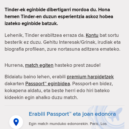
Tinder-ek eginbide dibertigarri mordoa du. Hona
hemen Tinder-en duzun esperientzia askoz hobea
izateko eginbide batzuk.
Lehenik, Tinder erabiltzea erraza da.
Kontu
bat sortu
besterik ez duzu. Gehitu Interesak/Grinak, irudiak eta
biografia profilean, zure nortasuna aditzera emateko.
Hurrena,
match egiten
hasteko prest zaude!
Bidaiatu baino lehen, erabili
premium harpidetzek
dakarten
Passport™ eginbidea
. Passport-en bidez,
kokapena aldatu, eta beste herri edo hiri bateko
kideekin egin ahalko duzu match.
Erabili Passport™ eta joan edonora
Egin match munduko edonorekin. Paris, Los