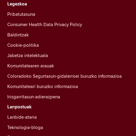
Legezkoa
Pribatutasuna
Consumer Health Data Privacy Policy
Baldintzak
Cookie-politika
Jabetza intelektuala
Komunitatearen arauak
Coloradoko Segurtasun-gidalerroei buruzko informazioa
Komunitateari buruzko informazioa
Irisgarritasun-adierazpena
Lanpostuak
Lanbide-ataria
Teknologia-bloga