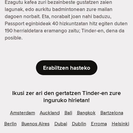
Ezagutu kafea zuri bezainbeste gustatzen zaien
lagunak, edo aurkitu badmintonean zure mailan
dagoen norbait. Eta, norabait joan nahi baduzu,
Passport eginbideak 40 hizkuntzatan hitz egiten duten
190 herrialdetara eramango zaitu; Tinder-en, dena da
posible.
Erabiltzen hasteko
Ikusi zer ari den gertatzen Tinder-en zure
inguruko hirietan!
Amsterdam
Auckland
Bali
Bangkok
Bartzelona
Berlin
Buenos Aires
Dubai
Dublin
Erroma
Helsinki