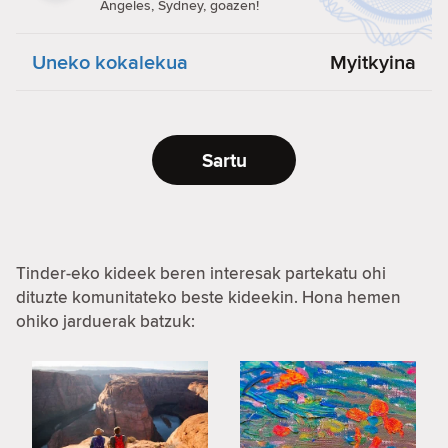
Angeles, Sydney, goazen!
Uneko kokalekua
Myitkyina
Sartu
Tinder-eko kideek beren interesak partekatu ohi
dituzte komunitateko beste kideekin. Hona hemen
ohiko jarduerak batzuk: