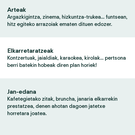
Arteak
Argazkigintza, zinema, hizkuntza-trukea… funtsean,
hitz egiteko arrazoiak ematen dituen edozer.
Elkarretaratzeak
Kontzertuak, jaialdiak, karaokea, kirolak… pertsona
berri batekin hobeak diren plan horiek!
Jan-edana
Kafetegietako zitak, bruncha, janaria elkarrekin
prestatzea, denen ahotan dagoen jatetxe
horretara joatea.