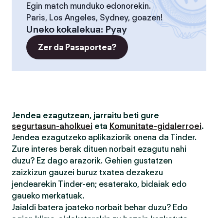
Egin match munduko edonorekin.
Paris, Los Angeles, Sydney, goazen!
Uneko kokalekua
:
Pyay
Zer da Pasaportea?
Jendea ezagutzean, jarraitu beti gure
segurtasun-aholkuei
eta
Komunitate-gidalerroei
.
Jendea ezagutzeko aplikaziorik onena da Tinder.
Zure interes berak dituen norbait ezagutu nahi
duzu? Ez dago arazorik. Gehien gustatzen
zaizkizun gauzei buruz txatea dezakezu
jendearekin Tinder-en; esaterako, bidaiak edo
gaueko merkatuak.
Jaialdi batera joateko norbait behar duzu? Edo