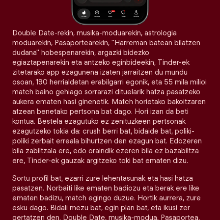
Double Date-rekin, musika-moduarekin, astrologia
moduarekin, Pasaportearekin, "Harreman batean bilatzen
dudana" hobespenarekin, argazki bidezko
egiaztapenarekin eta antzeko eginbideekin, Tinder-ek
zitetarako app ezagunena izaten jarraitzen du mundu
osoan, 190 herrialdetan erabilgarri egonik, eta 55 mila milioi
match baino gehiago sorrarazi dituelarik hatza pasatzeko
aukera ematen hasi ginenetik. Match horietako bakoitzaren
atzean benetako pertsona bat dago. Hori izan da beti
kontua. Bestela ezagutuko ez zenituzkeen pertsonak
ezagutzeko tokia da: crush berri bat, bidaide bat, poliki-
poliki zerbait erreala bihurtzen den ezagun bat. Edozeren
bila zabiltzala ere, edo oraindik ezeren bila ez bazabiltza
ere, Tinder-ek gauzak argitzeko toki bat ematen dizu.
Sortu profil bat, ezarri zure lehentasunak eta hasi hatza
pasatzen. Norbaiti like ematen badiozu eta berak ere like
ematen badizu, match egingo duzue. Hortik aurrera, zure
esku dago. Bidali mezu bat, egin plan bat, eta ikusi zer
gertatzen den. Double Date, musika-modua, Pasaportea,