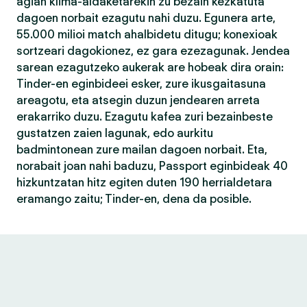
agian klima-aldaketarekin zu bezain kezkatuta
dagoen norbait ezagutu nahi duzu. Egunera arte,
55.000 milioi match ahalbidetu ditugu; konexioak
sortzeari dagokionez, ez gara ezezagunak. Jendea
sarean ezagutzeko aukerak are hobeak dira orain:
Tinder-en eginbideei esker, zure ikusgaitasuna
areagotu, eta atsegin duzun jendearen arreta
erakarriko duzu. Ezagutu kafea zuri bezainbeste
gustatzen zaien lagunak, edo aurkitu
badmintonean zure mailan dagoen norbait. Eta,
norabait joan nahi baduzu, Passport eginbideak 40
hizkuntzatan hitz egiten duten 190 herrialdetara
eramango zaitu; Tinder-en, dena da posible.