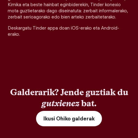
Kimika eta beste hainbat eginbiderekin, Tinder konexio
mota guztietarako dago diseinatuta: zerbait informalerako,
zerbait serioagorako edo bien arteko zerbaitetarako.
Deskargatu Tinder appa doan iOS-erako eta Android-
erako.
Galderarik? Jende guztiak du
gutxienez
bat.
Ikusi Ohiko galderak