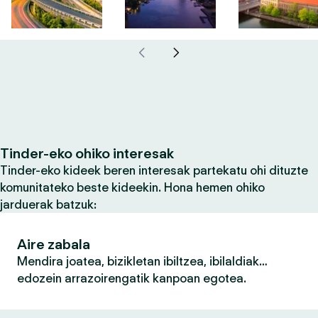
Tinder-eko ohiko interesak
Tinder-eko kideek beren interesak partekatu ohi dituzte
komunitateko beste kideekin. Hona hemen ohiko
jarduerak batzuk:
Aire zabala
Mendira joatea, bizikletan ibiltzea, ibilaldiak…
edozein arrazoirengatik kanpoan egotea.