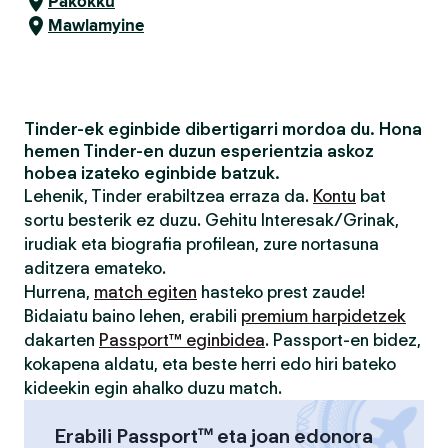
Pakokku
Mawlamyine
Tinder-ek eginbide dibertigarri mordoa du. Hona
hemen Tinder-en duzun esperientzia askoz
hobea izateko eginbide batzuk.
Lehenik, Tinder erabiltzea erraza da.
Kontu
bat
sortu besterik ez duzu. Gehitu Interesak/Grinak,
irudiak eta biografia profilean, zure nortasuna
aditzera emateko.
Hurrena,
match egiten
hasteko prest zaude!
Bidaiatu baino lehen, erabili
premium harpidetzek
dakarten
Passport™ eginbidea
. Passport-en bidez,
kokapena aldatu, eta beste herri edo hiri bateko
kideekin egin ahalko duzu match.
Erabili Passport™ eta joan edonora