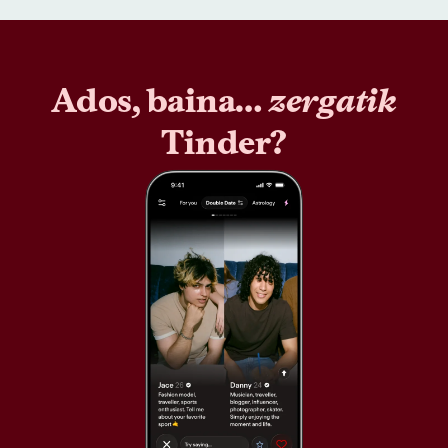
Ados, baina…
zergatik
Tinder?