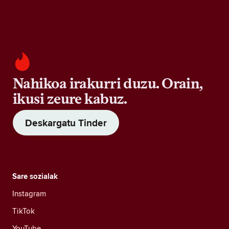
Nahikoa irakurri duzu. Orain,
ikusi zeure kabuz.
Deskargatu Tinder
Sare sozialak
Instagram
TikTok
YouTube