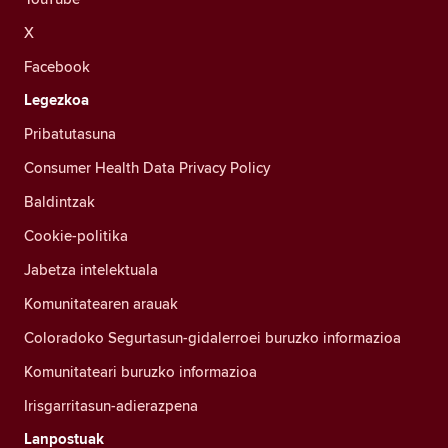
X
Facebook
Legezkoa
Pribatutasuna
Consumer Health Data Privacy Policy
Baldintzak
Cookie-politika
Jabetza intelektuala
Komunitatearen arauak
Coloradoko Segurtasun-gidalerroei buruzko informazioa
Komunitateari buruzko informazioa
Irisgarritasun-adierazpena
Lanpostuak