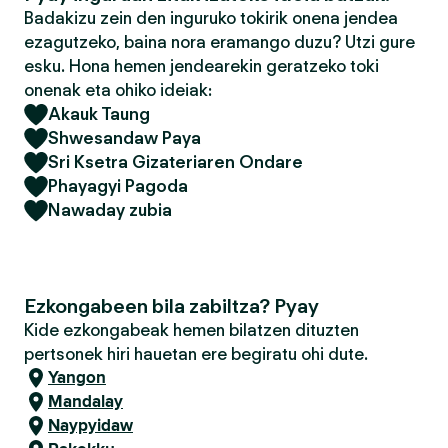
Badakizu zein den inguruko tokirik onena jendea
ezagutzeko, baina nora eramango duzu? Utzi gure
esku. Hona hemen jendearekin geratzeko toki
onenak eta ohiko ideiak:
Akauk Taung
Shwesandaw Paya
Sri Ksetra Gizateriaren Ondare
Phayagyi Pagoda
Nawaday zubia
Ezkongabeen bila zabiltza? Pyay
Kide ezkongabeak hemen bilatzen dituzten
pertsonek hiri hauetan ere begiratu ohi dute.
Yangon
Mandalay
Naypyidaw