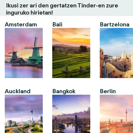
Ikusi zer ari den gertatzen Tinder-en zure
inguruko hirietan!
Amsterdam
Bali
Bartzelona
Auckland
Bangkok
Berlin