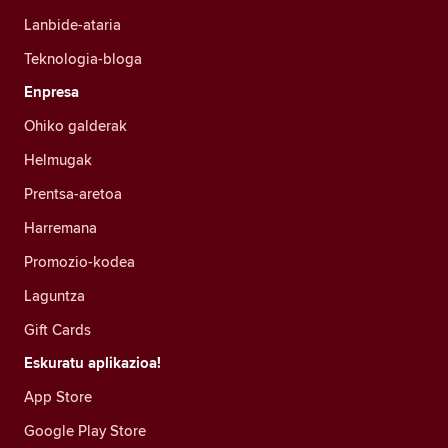
Lanbide-ataria
Teknologia-bloga
Enpresa
Ohiko galderak
Helmugak
Prentsa-aretoa
Harremana
Promozio-kodea
Laguntza
Gift Cards
Eskuratu aplikazioa!
App Store
Google Play Store