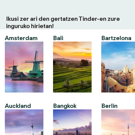
Ikusi zer ari den gertatzen Tinder-en zure
inguruko hirietan!
Amsterdam
Bali
Bartzelona
Auckland
Bangkok
Berlin