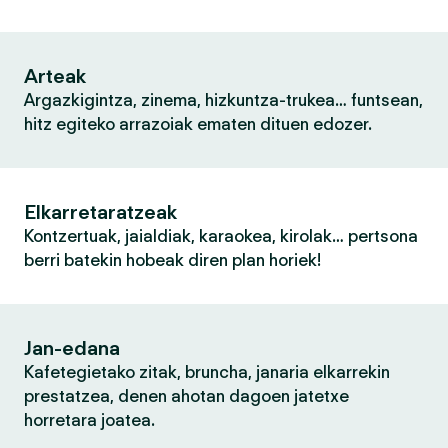
Arteak
Argazkigintza, zinema, hizkuntza-trukea… funtsean,
hitz egiteko arrazoiak ematen dituen edozer.
Elkarretaratzeak
Kontzertuak, jaialdiak, karaokea, kirolak… pertsona
berri batekin hobeak diren plan horiek!
Jan-edana
Kafetegietako zitak, bruncha, janaria elkarrekin
prestatzea, denen ahotan dagoen jatetxe
horretara joatea.