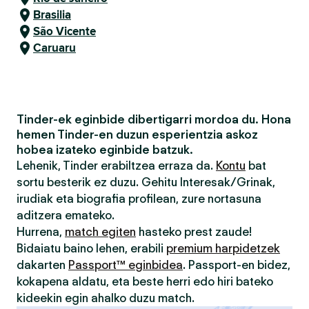
Brasilia
São Vicente
Caruaru
Tinder-ek eginbide dibertigarri mordoa du. Hona
hemen Tinder-en duzun esperientzia askoz
hobea izateko eginbide batzuk.
Lehenik, Tinder erabiltzea erraza da.
Kontu
bat
sortu besterik ez duzu. Gehitu Interesak/Grinak,
irudiak eta biografia profilean, zure nortasuna
aditzera emateko.
Hurrena,
match egiten
hasteko prest zaude!
Bidaiatu baino lehen, erabili
premium harpidetzek
dakarten
Passport™ eginbidea
. Passport-en bidez,
kokapena aldatu, eta beste herri edo hiri bateko
kideekin egin ahalko duzu match.