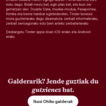
esku dago. Bidali mezu bat, egin plan bat, eta ikusi zer
gertatzen den. Double Date, musika-modua, Pasaportea,
Kimika eta beste hainbat eginbiderekin, Tinder konexio
mota guztietarako dago diseinatuta: zerbait informalerako,
zerbait serioagorako edo bien arteko zerbaitetarako.
Deskargatu Tinder appa doan iOS-erako eta Android-
erako.
Galderarik? Jende guztiak du
gutxienez
bat.
Ikusi Ohiko galderak