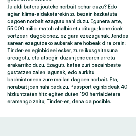
Jaialdi batera joateko norbait behar duzu? Edo
agian klima-aldaketarekin zu bezain kezkatuta
dagoen norbait ezagutu nahi duzu. Egunera arte,
55.000 milioi match ahalbidetu ditugu; konexioak
sortzeari dagokionez, ez gara ezezagunak. Jendea
sarean ezagutzeko aukerak are hobeak dira orain:
Tinder-en eginbideei esker, zure ikusgaitasuna
areagotu, eta atsegin duzun jendearen arreta
erakarriko duzu. Ezagutu kafea zuri bezainbeste
gustatzen zaien lagunak, edo aurkitu
badmintonean zure mailan dagoen norbait. Eta,
norabait joan nahi baduzu, Passport eginbideak 40
hizkuntzatan hitz egiten duten 190 herrialdetara
eramango zaitu; Tinder-en, dena da posible.