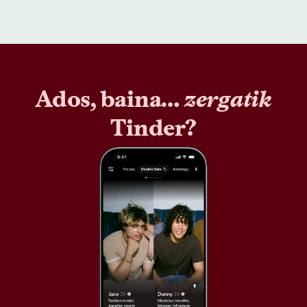
Ados, baina…
zergatik
Tinder?