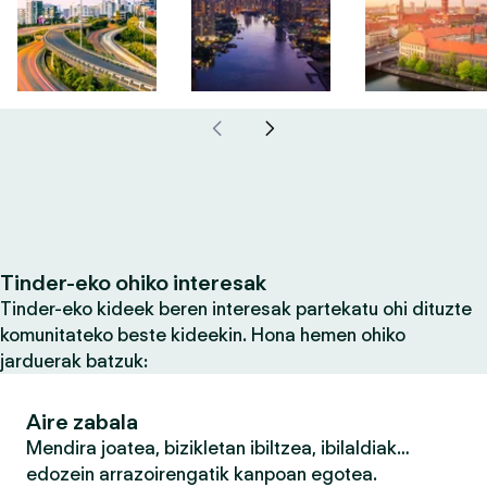
Tinder-eko ohiko interesak
Tinder-eko kideek beren interesak partekatu ohi dituzte
komunitateko beste kideekin. Hona hemen ohiko
jarduerak batzuk:
Aire zabala
Mendira joatea, bizikletan ibiltzea, ibilaldiak…
edozein arrazoirengatik kanpoan egotea.