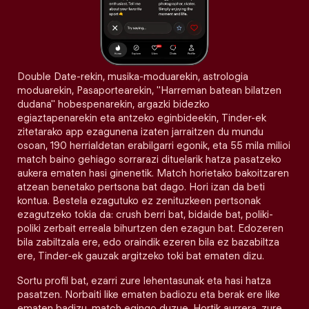
Double Date-rekin, musika-moduarekin, astrologia
moduarekin, Pasaportearekin, "Harreman batean bilatzen
dudana" hobespenarekin, argazki bidezko
egiaztapenarekin eta antzeko eginbideekin, Tinder-ek
zitetarako app ezagunena izaten jarraitzen du mundu
osoan, 190 herrialdetan erabilgarri egonik, eta 55 mila milioi
match baino gehiago sorrarazi dituelarik hatza pasatzeko
aukera ematen hasi ginenetik. Match horietako bakoitzaren
atzean benetako pertsona bat dago. Hori izan da beti
kontua. Bestela ezagutuko ez zenituzkeen pertsonak
ezagutzeko tokia da: crush berri bat, bidaide bat, poliki-
poliki zerbait erreala bihurtzen den ezagun bat. Edozeren
bila zabiltzala ere, edo oraindik ezeren bila ez bazabiltza
ere, Tinder-ek gauzak argitzeko toki bat ematen dizu.
Sortu profil bat, ezarri zure lehentasunak eta hasi hatza
pasatzen. Norbaiti like ematen badiozu eta berak ere like
ematen badizu, match egingo duzue. Hortik aurrera, zure