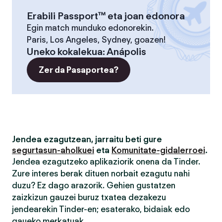
Erabili Passport™ eta joan edonora
Egin match munduko edonorekin.
Paris, Los Angeles, Sydney, goazen!
Uneko kokalekua
:
Anápolis
Zer da Pasaportea?
Jendea ezagutzean, jarraitu beti gure
segurtasun-aholkuei
eta
Komunitate-gidalerroei
.
Jendea ezagutzeko aplikaziorik onena da Tinder.
Zure interes berak dituen norbait ezagutu nahi
duzu? Ez dago arazorik. Gehien gustatzen
zaizkizun gauzei buruz txatea dezakezu
jendearekin Tinder-en; esaterako, bidaiak edo
gaueko merkatuak.