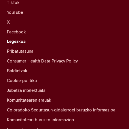
TikTok
YouTube
X
Facebook
Legezkoa
Pribatutasuna
Consumer Health Data Privacy Policy
Baldintzak
Cookie-politika
Jabetza intelektuala
Komunitatearen arauak
Coloradoko Segurtasun-gidalerroei buruzko informazioa
Komunitateari buruzko informazioa