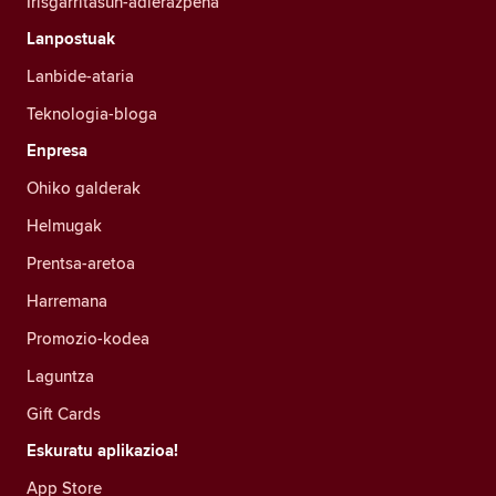
Irisgarritasun-adierazpena
Lanpostuak
Lanbide-ataria
Teknologia-bloga
Enpresa
Ohiko galderak
Helmugak
Prentsa-aretoa
Harremana
Promozio-kodea
Laguntza
Gift Cards
Eskuratu aplikazioa!
App Store