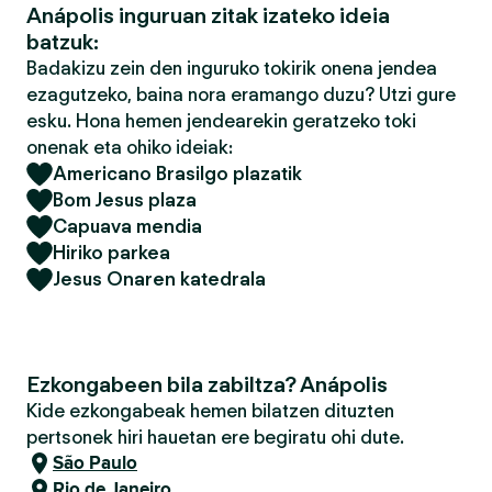
Anápolis inguruan zitak izateko ideia
batzuk:
Badakizu zein den inguruko tokirik onena jendea
ezagutzeko, baina nora eramango duzu? Utzi gure
esku. Hona hemen jendearekin geratzeko toki
onenak eta ohiko ideiak:
Americano Brasilgo plazatik
Bom Jesus plaza
Capuava mendia
Hiriko parkea
Jesus Onaren katedrala
Ezkongabeen bila zabiltza? Anápolis
Kide ezkongabeak hemen bilatzen dituzten
pertsonek hiri hauetan ere begiratu ohi dute.
São Paulo
Rio de Janeiro