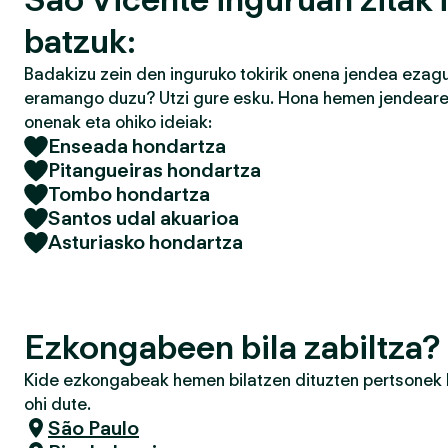
batzuk:
Badakizu zein den inguruko tokirik onena jendea ezagu
eramango duzu? Utzi gure esku. Hona hemen jendearek
onenak eta ohiko ideiak:
Enseada hondartza
Pitangueiras hondartza
Tombo hondartza
Santos udal akuarioa
Asturiasko hondartza
Ezkongabeen bila zabiltza?
Kide ezkongabeak hemen bilatzen dituzten pertsonek h
ohi dute.
São Paulo