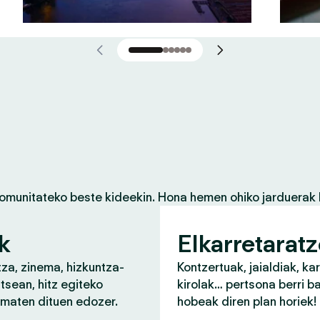
komunitateko beste kideekin. Hona hemen ohiko jarduerak 
k
Elkarretarat
za, zinema, hizkuntza-
Kontzertuak, jaialdiak, ka
tsean, hitz egiteko
kirolak… pertsona berri b
ematen dituen edozer.
hobeak diren plan horiek!