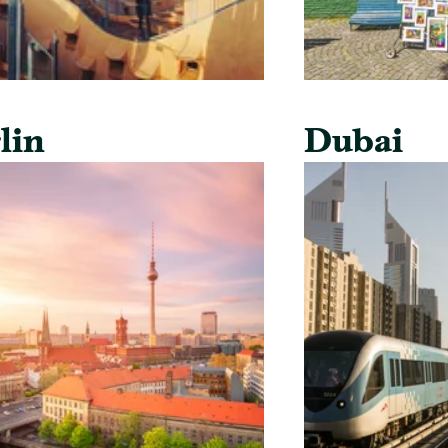
lin
Dubai