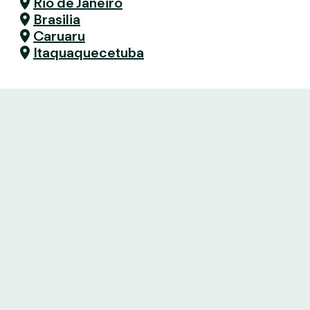
Rio de Janeiro
Brasilia
Caruaru
Itaquaquecetuba