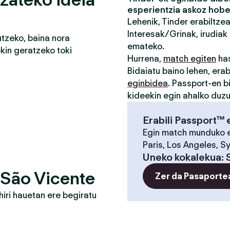
esperientzia askoz hobe
Lehenik, Tinder erabiltze
Interesak/Grinak, irudiak 
tzeko, baina nora
emateko.
in geratzeko toki
Hurrena,
match egiten
has
Bidaiatu baino lehen, erab
eginbidea
. Passport-en b
kideekin egin ahalko duz
Erabili Passport™ 
Egin match munduko 
Paris, Los Angeles, S
Uneko kokalekua
:
 São Vicente
Zer da Pasaporte
iri hauetan ere begiratu