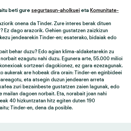
itu beti gure
segurtasun-aholkuei
eta
Komunitate-
iorik onena da Tinder. Zure interes berak dituen
u? Ez dago arazorik. Gehien gustatzen zaizkizun
kezu jendearekin Tinder-en; esaterako, bidaiak edo
rbait behar duzu? Edo agian klima-aldaketarekin zu
orbait ezagutu nahi duzu. Egunera arte, 55.000 milioi
 konexioak sortzeari dagokionez, ez gara ezezagunak.
 aukerak are hobeak dira orain: Tinder-en eginbideei
 areagotu, eta atsegin duzun jendearen arreta
kafea zuri bezainbeste gustatzen zaien lagunak, edo
 mailan dagoen norbait. Eta, norabait joan nahi
eak 40 hizkuntzatan hitz egiten duten 190
itu; Tinder-en, dena da posible.