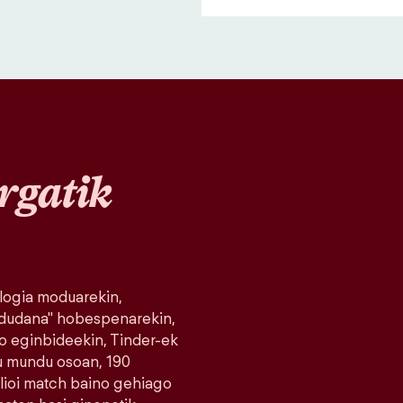
rgatik
logia moduarekin,
 dudana" hobespenarekin,
o eginbideekin, Tinder-ek
du mundu osoan, 190
milioi match baino gehiago