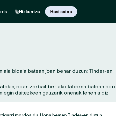
ards
Hizkuntza
Hasi saioa
n ala bidaia batean joan behar duzun; Tinder-en,
 batekin, edan zerbait bertako taberna batean edo
an egin daitezkeen gauzarik onenak lehen aldiz
rtigarri mordoa du. Hona hemen Tinder-en duzun