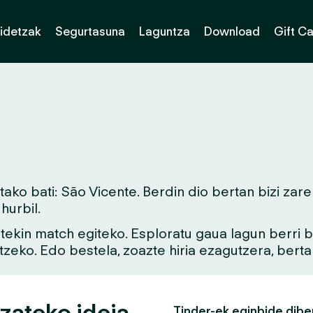
idetzak
Segurtasuna
Laguntza
Download
Gift C
ko bati: São Vicente. Berdin dio bertan bizi zare
urbil.
aitekin match egiteko. Esploratu gaua lagun berri
tzeko. Edo bestela, zoazte hiria ezagutzera, bert
izateko ideia
Tinder-ek eginbide dibe