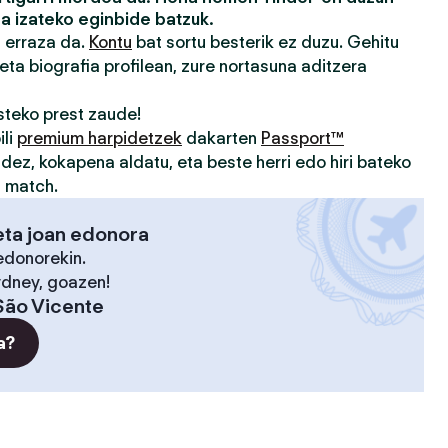
a izateko eginbide batzuk.
a erraza da.
Kontu
bat sortu besterik ez duzu. Gehitu
eta biografia profilean, zure nortasuna aditzera
teko prest zaude!
ili
premium harpidetzek
dakarten
Passport™
idez, kokapena aldatu, eta beste herri edo hiri bateko
u match.
eta joan edonora
edonorekin.
ydney, goazen!
São Vicente
a?