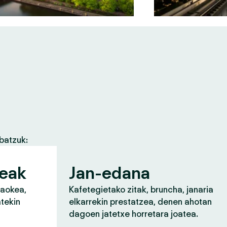
batzuk:
zeak
Jan-edana
raokea,
Kafetegietako zitak, bruncha, janaria
atekin
elkarrekin prestatzea, denen ahotan
dagoen jatetxe horretara joatea.