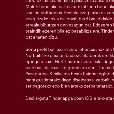
sorrarazi dituelarik hatza pasatzeko aukera e
Match horietako bakoitzaren atzean benetako
izan da beti kontua. Bestela ezagutuko ez ze
ezagutzeko tokia da: crush berri bat, bidaide b
erreala bihurtzen den ezagun bat. Edozeren bi
oraindik ezeren bila ez bazabiltza ere, Tinde
bat ematen dizu.
Sortu profil bat, ezarri zure lehentasunak eta
Norbaiti like ematen badiozu eta berak ere l
egingo duzue. Hortik aurrera, zure esku dago.
plan bat, eta ikusi zer gertatzen den. Doubl
Pasaportea, Kimika eta beste hainbat eginbid
mota guztietarako dago diseinatuta: zerbait i
serioagorako edo bien arteko zerbaitetarako.
Deskargatu Tinder appa doan iOS-erako eta 