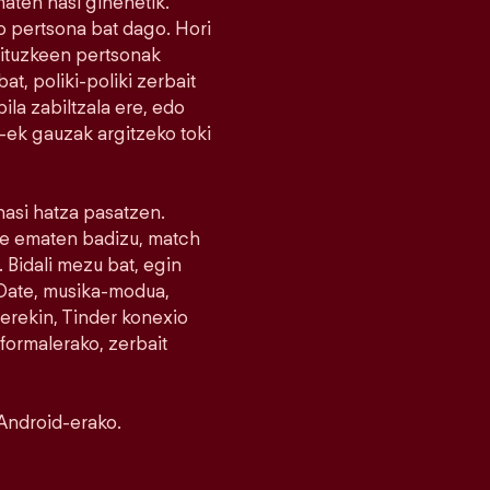
maten hasi ginenetik.
 pertsona bat dago. Hori
nituzkeen pertsonak
at, poliki-poliki zerbait
la zabiltzala ere, edo
r-ek gauzak argitzeko toki
 hasi hatza pasatzen.
ike ematen badizu, match
 Bidali mezu bat, egin
e Date, musika-modua,
erekin, Tinder konexio
nformalerako, zerbait
Android-erako.