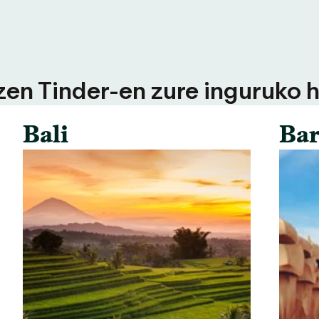
tzen Tinder-en zure inguruko h
Bali
Bar