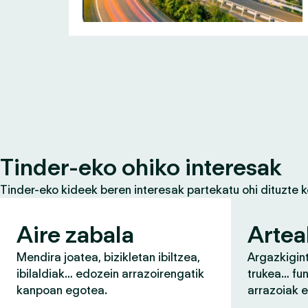
Tinder-eko ohiko interesak
Tinder-eko kideek beren interesak partekatu ohi dituzte 
Aire zabala
Artea
Mendira joatea, bizikletan ibiltzea,
Argazkigint
ibilaldiak… edozein arrazoirengatik
trukea… fun
kanpoan egotea.
arrazoiak 