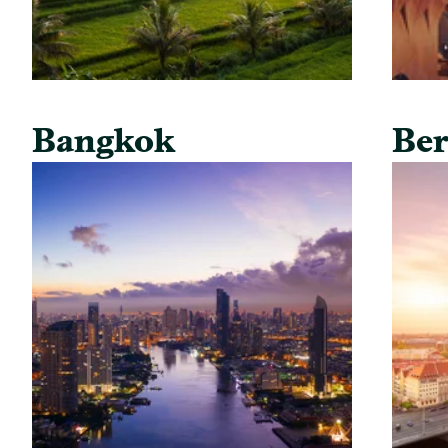
Bangkok
Ber