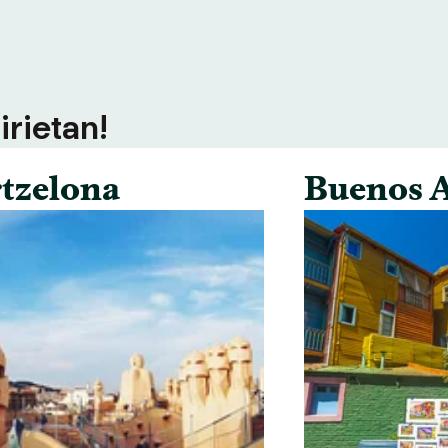
irietan!
tzelona
Buenos A