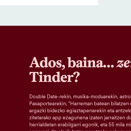
Ados, baina…
ze
Tinder?
Double Date-rekin, musika-moduarekin, astro
Pasaportearekin, "Harreman batean bilatzen
argazki bidezko egiaztapenarekin eta antzek
zitetarako app ezagunena izaten jarraitzen 
herrialdetan erabilgarri egonik, eta 55 mila 