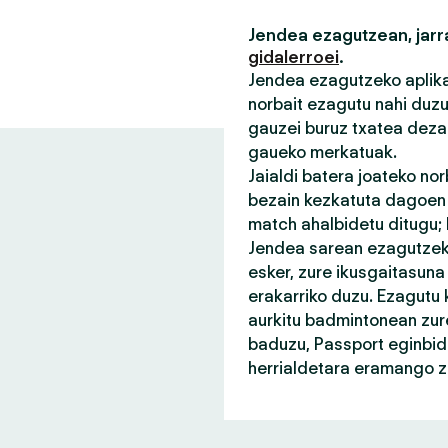
Jendea ezagutzean, jarra
gidalerroei
.
Jendea ezagutzeko aplikaz
norbait ezagutu nahi duz
gauzei buruz txatea deza
gaueko merkatuak.
Jaialdi batera joateko no
bezain kezkatuta dagoen n
match ahalbidetu ditugu;
Jendea sarean ezagutzeko
esker, zure ikusgaitasuna
erakarriko duzu. Ezagutu 
aurkitu badmintonean zure
baduzu, Passport eginbid
herrialdetara eramango za