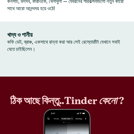
কনসার্ট, উৎসব, কারাওকে, খেলাধুলা — যেধরনের পরিকল্পনাগুলো নতুন কারো
সাথে আরো আনন্দময় হয়ে ওঠে!
খাদ্য ও পানীয়
কফি ডেট, ব্রাঞ্চ, একসাথে রান্না করা আর সেই রেস্তোরাঁটা যেখানে সবাই
যেতে চাইছিলেন।
ঠিক আছে কিন্তু..Tinder
কেনো
?