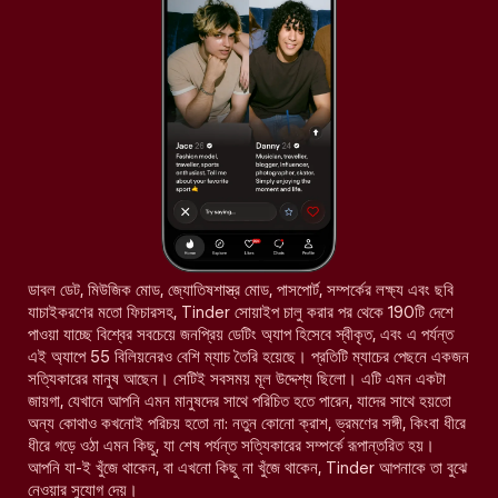
ডাবল ডেট, মিউজিক মোড, জ্যোতিষশাস্ত্র মোড, পাসপোর্ট, সম্পর্কের লক্ষ্য এবং ছবি
যাচাইকরণের মতো ফিচারসহ, Tinder সোয়াইপ চালু করার পর থেকে 190টি দেশে
পাওয়া যাচ্ছে বিশ্বের সবচেয়ে জনপ্রিয় ডেটিং অ্যাপ হিসেবে স্বীকৃত, এবং এ পর্যন্ত
এই অ্যাপে 55 বিলিয়নেরও বেশি ম্যাচ তৈরি হয়েছে। প্রতিটি ম্যাচের পেছনে একজন
সত্যিকারের মানুষ আছেন। সেটিই সবসময় মূল উদ্দেশ্য ছিলো। এটি এমন একটা
জায়গা, যেখানে আপনি এমন মানুষদের সাথে পরিচিত হতে পারেন, যাদের সাথে হয়তো
অন্য কোথাও কখনোই পরিচয় হতো না: নতুন কোনো ক্রাশ, ভ্রমণের সঙ্গী, কিংবা ধীরে
ধীরে গড়ে ওঠা এমন কিছু, যা শেষ পর্যন্ত সত্যিকারের সম্পর্কে রূপান্তরিত হয়।
আপনি যা-ই খুঁজে থাকেন, বা এখনো কিছু না খুঁজে থাকেন, Tinder আপনাকে তা বুঝে
নেওয়ার সুযোগ দেয়।