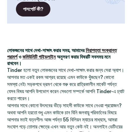
পাসপোর্ট কী?
লোকজনের সাথে দেখা-সাক্ষাৎ করার সময়, আমাদের
নিরাপত্তা সংক্রান্ত
পরামর্শ
ও
কমিউনিটি গাইডলাইন
অনুসরণ করার বিষয়টি সবসময় মনে
রাখবেন।
Tinder হলো নতুন লোকজনের সাথে দেখা-সাক্ষাৎ করার জন্য সেরা অ্যাপ।
আপনার মত একই রকম আগ্রহ রয়েছে এমন কাউকে খুঁজছেন? কোনো
সমস্যা নেই৷ সড়কপথে ভ্রমণ থেকে শুরু করে রাত্রিকালীন মার্কেট পর্যন্ত
যেসব বিষয় আপনি উপভোগ করেন সেগুলো সম্পর্কে আপনি Tinder-এ চ্যাট
করতে পারেন।
আপনার সাথে কোনো উৎসবের ভীড়ে সাহসী কাউকে সাথে নেওয়া প্রয়োজন?
অথবা আপনি হয়তো শুধু এমন কাউকে চান যিনি জলবায়ু পরিবর্তনের বিষয়ে
আপনার মতই যত্নশীল৷ আজ পর্যন্ত 55 বিলিয়ন ম্যাচের মাধ্যমে, আমরা
সংযোগ গড়ে তোলার ক্ষেত্রে এখন আর নতুন কেউ নই। অনলাইন ডেটিংয়ের