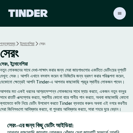
T
i
n
d
e
গন্তব্যসমূহ
ইন্দোনেশিয়া
সেরং
r
সেরং
হো
ম
সেরং, ইন্দোনেশিয়া
নতুন লোকজনের সাথে দেখা-সাক্ষাৎ করার জন্য সেরা জায়গাগুলোর একটিতে ডেটিংয়ের দৃশ্যটি
দেখুন: সেরং। আপনি এখানে বসবাস করেন বা ভিজিটের জন্য ভ্রমণ করার পরিকল্পনা করেন,
যেকোনো ক্ষেত্রেই আপনি Tinder-এ আপনার কাছাকাছি প্রচুর স্থানীয় লোকজন পাবেন।
আপনার মত একই ধরনের আগ্রহসম্পন্ন লোকজনের সাথে ম্যাচ করতে, একজন নতুন বন্ধুর
সাথে রাতটি এক্সপ্লোর করতে, স্থানীয় কোনো বারে পানীয় পান করতে, অথবা কাছাকাছি কোনো
ক্যাফেতে কফি নিয়ে ডেটিং উপভোগ করতে Tinder ব্যবহার করুন৷ অথবা এই নগরে করণীয়
সেরা জিনিসগুলো আবিষ্কার করতে, বা পুনরায় আবিষ্কার করতে, সারা শহরে ঘুরে বেড়ান।
সেরং-এর জন্য কিছু ডেটিং আইডিয়া:
আপনার কাছাকাছি জায়গায় লোকজন খোঁজার সেরা জায়গাটি সম্পর্কে আপনি