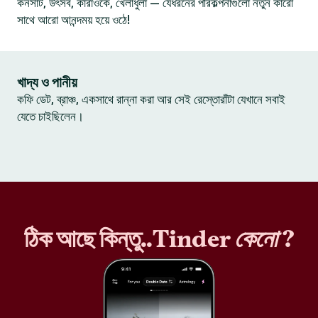
কনসার্ট, উৎসব, কারাওকে, খেলাধুলা — যেধরনের পরিকল্পনাগুলো নতুন কারো
সাথে আরো আনন্দময় হয়ে ওঠে!
খাদ্য ও পানীয়
কফি ডেট, ব্রাঞ্চ, একসাথে রান্না করা আর সেই রেস্তোরাঁটা যেখানে সবাই
যেতে চাইছিলেন।
ঠিক আছে কিন্তু..Tinder
কেনো
?