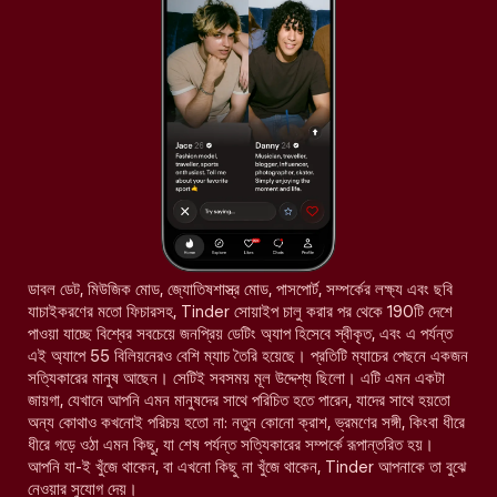
ডাবল ডেট, মিউজিক মোড, জ্যোতিষশাস্ত্র মোড, পাসপোর্ট, সম্পর্কের লক্ষ্য এবং ছবি
যাচাইকরণের মতো ফিচারসহ, Tinder সোয়াইপ চালু করার পর থেকে 190টি দেশে
পাওয়া যাচ্ছে বিশ্বের সবচেয়ে জনপ্রিয় ডেটিং অ্যাপ হিসেবে স্বীকৃত, এবং এ পর্যন্ত
এই অ্যাপে 55 বিলিয়নেরও বেশি ম্যাচ তৈরি হয়েছে। প্রতিটি ম্যাচের পেছনে একজন
সত্যিকারের মানুষ আছেন। সেটিই সবসময় মূল উদ্দেশ্য ছিলো। এটি এমন একটা
জায়গা, যেখানে আপনি এমন মানুষদের সাথে পরিচিত হতে পারেন, যাদের সাথে হয়তো
অন্য কোথাও কখনোই পরিচয় হতো না: নতুন কোনো ক্রাশ, ভ্রমণের সঙ্গী, কিংবা ধীরে
ধীরে গড়ে ওঠা এমন কিছু, যা শেষ পর্যন্ত সত্যিকারের সম্পর্কে রূপান্তরিত হয়।
আপনি যা-ই খুঁজে থাকেন, বা এখনো কিছু না খুঁজে থাকেন, Tinder আপনাকে তা বুঝে
নেওয়ার সুযোগ দেয়।