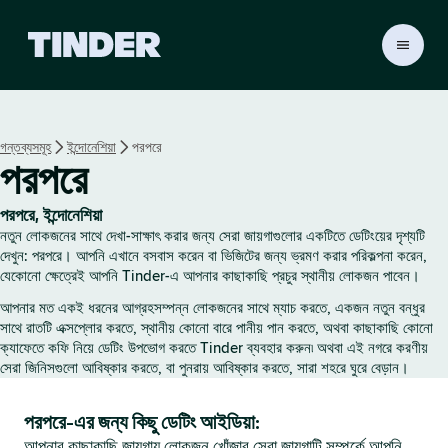
T
i
n
d
e
গন্তব্যসমূহ
ইন্দোনেশিয়া
পরপরে
r
পরপরে
হো
ম
পরপরে, ইন্দোনেশিয়া
নতুন লোকজনের সাথে দেখা-সাক্ষাৎ করার জন্য সেরা জায়গাগুলোর একটিতে ডেটিংয়ের দৃশ্যটি
দেখুন: পরপরে। আপনি এখানে বসবাস করেন বা ভিজিটের জন্য ভ্রমণ করার পরিকল্পনা করেন,
যেকোনো ক্ষেত্রেই আপনি Tinder-এ আপনার কাছাকাছি প্রচুর স্থানীয় লোকজন পাবেন।
আপনার মত একই ধরনের আগ্রহসম্পন্ন লোকজনের সাথে ম্যাচ করতে, একজন নতুন বন্ধুর
সাথে রাতটি এক্সপ্লোর করতে, স্থানীয় কোনো বারে পানীয় পান করতে, অথবা কাছাকাছি কোনো
ক্যাফেতে কফি নিয়ে ডেটিং উপভোগ করতে Tinder ব্যবহার করুন৷ অথবা এই নগরে করণীয়
সেরা জিনিসগুলো আবিষ্কার করতে, বা পুনরায় আবিষ্কার করতে, সারা শহরে ঘুরে বেড়ান।
পরপরে-এর জন্য কিছু ডেটিং আইডিয়া:
আপনার কাছাকাছি জায়গায় লোকজন খোঁজার সেরা জায়গাটি সম্পর্কে আপনি