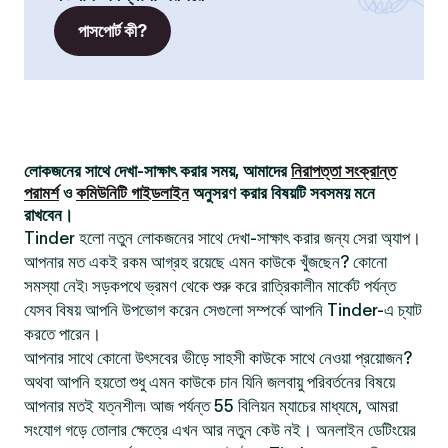
পাসপোর্ট কী?
লোকজনের সাথে দেখা-সাক্ষাৎ করার সময়, আমাদের
নিরাপত্তা সংক্রান্ত
পরামর্শ
ও
কমিউনিটি গাইডলাইন
অনুসরণ করার বিষয়টি সবসময় মনে
রাখবেন।
Tinder হলো নতুন লোকজনের সাথে দেখা-সাক্ষাৎ করার জন্য সেরা অ্যাপ।
আপনার মত একই রকম আগ্রহ রয়েছে এমন কাউকে খুঁজছেন? কোনো
সমস্যা নেই৷ সড়কপথে ভ্রমণ থেকে শুরু করে রাত্রিকালীন মার্কেট পর্যন্ত
যেসব বিষয় আপনি উপভোগ করেন সেগুলো সম্পর্কে আপনি Tinder-এ চ্যাট
করতে পারেন।
আপনার সাথে কোনো উৎসবের ভীড়ে সাহসী কাউকে সাথে নেওয়া প্রয়োজন?
অথবা আপনি হয়তো শুধু এমন কাউকে চান যিনি জলবায়ু পরিবর্তনের বিষয়ে
আপনার মতই যত্নশীল৷ আজ পর্যন্ত 55 বিলিয়ন ম্যাচের মাধ্যমে, আমরা
সংযোগ গড়ে তোলার ক্ষেত্রে এখন আর নতুন কেউ নই। অনলাইন ডেটিংয়ের