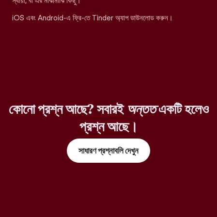
স্থায়ী, বা এর মাঝামাঝি কিছু।
iOS এবং Android-এ ফ্রি-তে Tinder অ্যাপ ডাউনলোড করুন।
কোনো প্রশ্ন আছে? সবারই
অন্তত
একটি হলেও
প্রশ্ন আছে।
সাধারণ প্রশ্নাবলি দেখুন