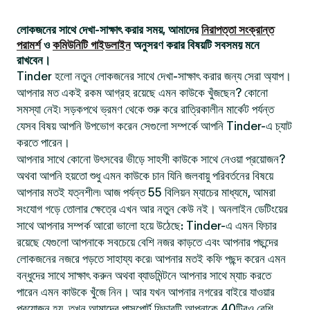
লোকজনের সাথে দেখা-সাক্ষাৎ করার সময়, আমাদের
নিরাপত্তা সংক্রান্ত
পরামর্শ
ও
কমিউনিটি গাইডলাইন
অনুসরণ করার বিষয়টি সবসময় মনে
রাখবেন।
Tinder হলো নতুন লোকজনের সাথে দেখা-সাক্ষাৎ করার জন্য সেরা অ্যাপ।
আপনার মত একই রকম আগ্রহ রয়েছে এমন কাউকে খুঁজছেন? কোনো
সমস্যা নেই৷ সড়কপথে ভ্রমণ থেকে শুরু করে রাত্রিকালীন মার্কেট পর্যন্ত
যেসব বিষয় আপনি উপভোগ করেন সেগুলো সম্পর্কে আপনি Tinder-এ চ্যাট
করতে পারেন।
আপনার সাথে কোনো উৎসবের ভীড়ে সাহসী কাউকে সাথে নেওয়া প্রয়োজন?
অথবা আপনি হয়তো শুধু এমন কাউকে চান যিনি জলবায়ু পরিবর্তনের বিষয়ে
আপনার মতই যত্নশীল৷ আজ পর্যন্ত 55 বিলিয়ন ম্যাচের মাধ্যমে, আমরা
সংযোগ গড়ে তোলার ক্ষেত্রে এখন আর নতুন কেউ নই। অনলাইন ডেটিংয়ের
সাথে আপনার সম্পর্ক আরো ভালো হয়ে উঠেছে: Tinder-এ এমন ফিচার
রয়েছে যেগুলো আপনাকে সবচেয়ে বেশি নজর কাড়তে এবং আপনার পছন্দের
লোকজনের নজরে পড়তে সাহায্য করে৷ আপনার মতই কফি পছন্দ করেন এমন
বন্ধুদের সাথে সাক্ষাৎ করুন অথবা ব্যাডমিন্টনে আপনার সাথে ম্যাচ করতে
পারেন এমন কাউকে খুঁজে নিন। আর যখন আপনার নগরের বাইরে যাওয়ার
প্রয়োজন হয়, তখন আমাদের পাসপোর্ট ফিচারটি আপনাকে 40টিরও বেশি