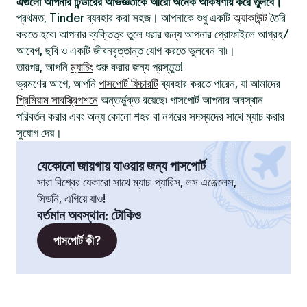
এগুলো আপনার টিন্ডারের অভিজ্ঞতাকে আরো অনেক আকর্ষণীয় করে তুলবে।
প্রথমত, Tinder ব্যবহার করা সহজ। আপনাকে শুধু একটি
অ্যাকাউন্ট
তৈরি
করতে হবে৷ আপনার ব্যক্তিত্ব তুলে ধরার জন্য আপনার প্রোফাইলে আগ্রহ/
আবেগ, ছবি ও একটি জীবনবৃত্তান্ত যোগ করতে ভুলবেন না৷।
তারপর, আপনি
ম্যাচিং
শুরু করার জন্য প্রস্তুত!
ভ্রমণের আগে, আপনি
পাসপোর্ট ফিচারটি
ব্যবহার করতে পারেন, যা আমাদের
প্রিমিয়াম সাবস্ক্রিপশনে
অন্তর্ভুক্ত রয়েছে৷ পাসপোর্ট আপনার অবস্থান
পরিবর্তন করার এবং অন্য কোনো শহর বা নগরের সদস্যদের সাথে ম্যাচ করার
সুযোগ দেয়।
যেকোনো জায়গায় যাওয়ার জন্য পাসপোর্ট
সারা বিশ্বের যেকারো সাথে ম্যাচ৷ প্যারিস, লস এঞ্জেলেস,
সিডনি, এগিয়ে যাও!
বর্তমান অবস্থান
:
টোকিও
পাসপোর্ট কী?