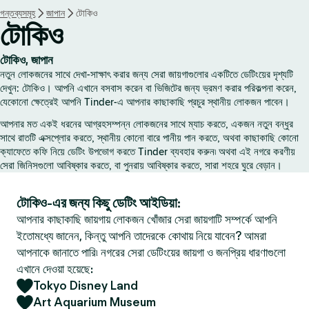
গন্তব্যসমূহ
জাপান
টোকিও
টোকিও
টোকিও, জাপান
নতুন লোকজনের সাথে দেখা-সাক্ষাৎ করার জন্য সেরা জায়গাগুলোর একটিতে ডেটিংয়ের দৃশ্যটি
দেখুন: টোকিও। আপনি এখানে বসবাস করেন বা ভিজিটের জন্য ভ্রমণ করার পরিকল্পনা করেন,
যেকোনো ক্ষেত্রেই আপনি Tinder-এ আপনার কাছাকাছি প্রচুর স্থানীয় লোকজন পাবেন।
আপনার মত একই ধরনের আগ্রহসম্পন্ন লোকজনের সাথে ম্যাচ করতে, একজন নতুন বন্ধুর
সাথে রাতটি এক্সপ্লোর করতে, স্থানীয় কোনো বারে পানীয় পান করতে, অথবা কাছাকাছি কোনো
ক্যাফেতে কফি নিয়ে ডেটিং উপভোগ করতে Tinder ব্যবহার করুন৷ অথবা এই নগরে করণীয়
সেরা জিনিসগুলো আবিষ্কার করতে, বা পুনরায় আবিষ্কার করতে, সারা শহরে ঘুরে বেড়ান।
টোকিও-এর জন্য কিছু ডেটিং আইডিয়া:
আপনার কাছাকাছি জায়গায় লোকজন খোঁজার সেরা জায়গাটি সম্পর্কে আপনি
ইতোমধ্যে জানেন, কিন্তু আপনি তাদেরকে কোথায় নিয়ে যাবেন? আমরা
আপনাকে জানাতে পারি৷ নগরের সেরা ডেটিংয়ের জায়গা ও জনপ্রিয় ধারণাগুলো
এখানে দেওয়া হয়েছে:
Tokyo Disney Land
Art Aquarium Museum