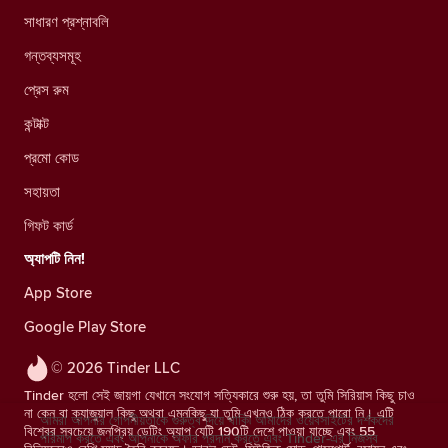
সাধারণ প্রশ্নাবলি
গন্তব্যসমূহ
প্রেস রুম
কন্টাক্ট
প্রমো কোড
সহায়তা
গিফট কার্ড
অ্যাপটি নিন!
App Store
Google Play Store
© 2026 Tinder LLC
Tinder হলো সেই জায়গা যেখানে সংযোগ সত্যিকারে শুরু হয়, তা তুমি সিরিয়াস কিছু চাও
না কেন বা ক্যাজুয়াল কিছু অথবা এমনকিছু যা তুমি এখনও ঠিক করতে পারো নি। এটি
আমরা আপনার গোপনীয়তাকে গুরুত্ব দিয়ে থাকি৷ আমাদের ওয়েবসাইটের দর্শকদের
বিশ্বের সবচেয়ে জনপ্রিয় ডেটিং অ্যাপ যেটি 190টি দেশে পাওয়া যাচ্ছে এবং 55
পরিমাপ করতে এবং আপনাকে অফার প্রদান করতে এবং Tinder-এর নিজস্ব