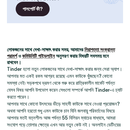
পাসপোর্ট কী?
লোকজনের সাথে দেখা-সাক্ষাৎ করার সময়, আমাদের
নিরাপত্তা সংক্রান্ত
পরামর্শ
ও
কমিউনিটি গাইডলাইন
অনুসরণ করার বিষয়টি সবসময় মনে
রাখবেন।
Tinder হলো নতুন লোকজনের সাথে দেখা-সাক্ষাৎ করার জন্য সেরা অ্যাপ।
আপনার মত একই রকম আগ্রহ রয়েছে এমন কাউকে খুঁজছেন? কোনো
সমস্যা নেই৷ সড়কপথে ভ্রমণ থেকে শুরু করে রাত্রিকালীন মার্কেট পর্যন্ত
যেসব বিষয় আপনি উপভোগ করেন সেগুলো সম্পর্কে আপনি Tinder-এ চ্যাট
করতে পারেন।
আপনার সাথে কোনো উৎসবের ভীড়ে সাহসী কাউকে সাথে নেওয়া প্রয়োজন?
অথবা আপনি হয়তো শুধু এমন কাউকে চান যিনি জলবায়ু পরিবর্তনের বিষয়ে
আপনার মতই যত্নশীল৷ আজ পর্যন্ত 55 বিলিয়ন ম্যাচের মাধ্যমে, আমরা
সংযোগ গড়ে তোলার ক্ষেত্রে এখন আর নতুন কেউ নই। অনলাইন ডেটিংয়ের