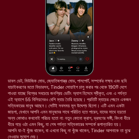
ডাবল ডেট, মিউজিক মোড, জ্যোতিষশাস্ত্র মোড, পাসপোর্ট, সম্পর্কের লক্ষ্য এবং ছবি
যাচাইকরণের মতো ফিচারসহ, Tinder সোয়াইপ চালু করার পর থেকে 190টি দেশে
পাওয়া যাচ্ছে বিশ্বের সবচেয়ে জনপ্রিয় ডেটিং অ্যাপ হিসেবে স্বীকৃত, এবং এ পর্যন্ত
এই অ্যাপে 55 বিলিয়নেরও বেশি ম্যাচ তৈরি হয়েছে। প্রতিটি ম্যাচের পেছনে একজন
সত্যিকারের মানুষ আছেন। সেটিই সবসময় মূল উদ্দেশ্য ছিলো। এটি এমন একটা
জায়গা, যেখানে আপনি এমন মানুষদের সাথে পরিচিত হতে পারেন, যাদের সাথে হয়তো
অন্য কোথাও কখনোই পরিচয় হতো না: নতুন কোনো ক্রাশ, ভ্রমণের সঙ্গী, কিংবা ধীরে
ধীরে গড়ে ওঠা এমন কিছু, যা শেষ পর্যন্ত সত্যিকারের সম্পর্কে রূপান্তরিত হয়।
আপনি যা-ই খুঁজে থাকেন, বা এখনো কিছু না খুঁজে থাকেন, Tinder আপনাকে তা বুঝে
নেওয়ার সুযোগ দেয়।