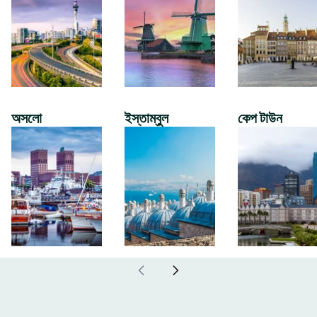
অসলো
ইস্তাম্বুল
কেপ টাউন