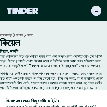
T
i
n
d
e
গন্তব্যসমূহ
জার্মানি
কিয়েল
r
কিয়েল
হো
ম
কিয়েল, জার্মানি
নতুন লোকজনের সাথে দেখা-সাক্ষাৎ করার জন্য সেরা জায়গাগুলোর একটিতে ডেটিংয়ের দৃশ্যটি
দেখুন: কিয়েল। আপনি এখানে বসবাস করেন বা ভিজিটের জন্য ভ্রমণ করার পরিকল্পনা করেন,
যেকোনো ক্ষেত্রেই আপনি Tinder-এ আপনার কাছাকাছি প্রচুর স্থানীয় লোকজন পাবেন।
আপনার মত একই ধরনের আগ্রহসম্পন্ন লোকজনের সাথে ম্যাচ করতে, একজন নতুন বন্ধুর
সাথে রাতটি এক্সপ্লোর করতে, স্থানীয় কোনো বারে পানীয় পান করতে, অথবা কাছাকাছি কোনো
ক্যাফেতে কফি নিয়ে ডেটিং উপভোগ করতে Tinder ব্যবহার করুন৷ অথবা এই নগরে করণীয়
সেরা জিনিসগুলো আবিষ্কার করতে, বা পুনরায় আবিষ্কার করতে, সারা শহরে ঘুরে বেড়ান।
কিয়েল-এর জন্য কিছু ডেটিং আইডিয়া:
আপনার কাছাকাছি জায়গায় লোকজন খোঁজার সেরা জায়গাটি সম্পর্কে আপনি