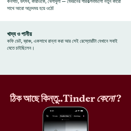
কনসার্ট, উৎসব, কারাওকে, খেলাধুলা — যেধরনের পরিকল্পনাগুলো নতুন কারো
সাথে আরো আনন্দময় হয়ে ওঠে!
খাদ্য ও পানীয়
কফি ডেট, ব্রাঞ্চ, একসাথে রান্না করা আর সেই রেস্তোরাঁটা যেখানে সবাই
যেতে চাইছিলেন।
ঠিক আছে কিন্তু..Tinder
কেনো
?