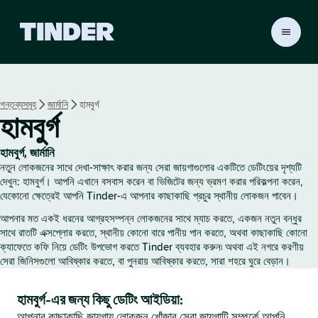
T
i
n
d
e
গন্তব্যসমূহ
জার্মানি
হামবুর্গ
r
হামবুর্গ
হো
ম
হামবুর্গ, জার্মানি
নতুন লোকজনের সাথে দেখা-সাক্ষাৎ করার জন্য সেরা জায়গাগুলোর একটিতে ডেটিংয়ের দৃশ্যটি
দেখুন: হামবুর্গ। আপনি এখানে বসবাস করেন বা ভিজিটের জন্য ভ্রমণ করার পরিকল্পনা করেন,
যেকোনো ক্ষেত্রেই আপনি Tinder-এ আপনার কাছাকাছি প্রচুর স্থানীয় লোকজন পাবেন।
আপনার মত একই ধরনের আগ্রহসম্পন্ন লোকজনের সাথে ম্যাচ করতে, একজন নতুন বন্ধুর
সাথে রাতটি এক্সপ্লোর করতে, স্থানীয় কোনো বারে পানীয় পান করতে, অথবা কাছাকাছি কোনো
ক্যাফেতে কফি নিয়ে ডেটিং উপভোগ করতে Tinder ব্যবহার করুন৷ অথবা এই নগরে করণীয়
সেরা জিনিসগুলো আবিষ্কার করতে, বা পুনরায় আবিষ্কার করতে, সারা শহরে ঘুরে বেড়ান।
হামবুর্গ-এর জন্য কিছু ডেটিং আইডিয়া:
আপনার কাছাকাছি জায়গায় লোকজন খোঁজার সেরা জায়গাটি সম্পর্কে আপনি