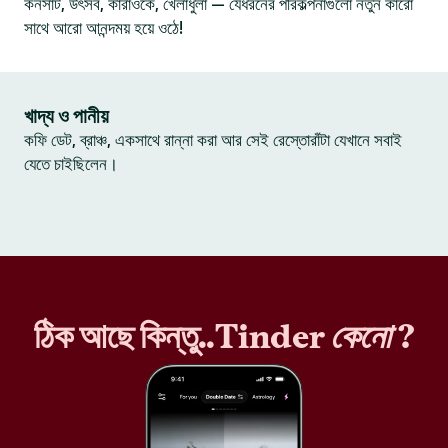
কনসার্ট, উৎসব, কারাওকে, খেলাধুলা — যেধরনের পরিকল্পনাগুলো নতুন কারো
সাথে আরো আনন্দময় হয়ে ওঠে!
খাদ্য ও পানীয়
কফি ডেট, ব্রাঞ্চ, একসাথে রান্না করা আর সেই রেস্তোরাঁটা যেখানে সবাই
যেতে চাইছিলেন।
ঠিক আছে কিন্তু..Tinder
কেনো
?