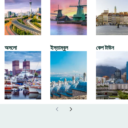
অসলো
ইস্তাম্বুল
কেপ টাউন