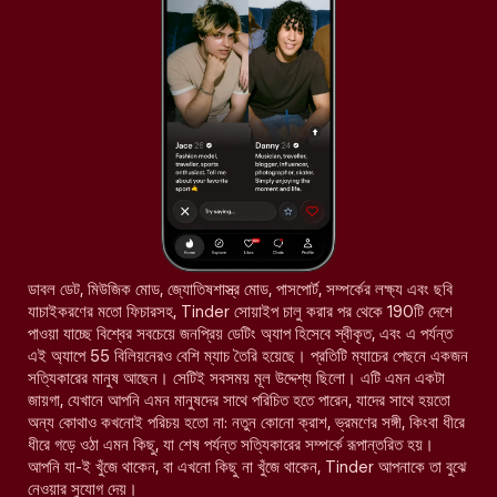
ডাবল ডেট, মিউজিক মোড, জ্যোতিষশাস্ত্র মোড, পাসপোর্ট, সম্পর্কের লক্ষ্য এবং ছবি
যাচাইকরণের মতো ফিচারসহ, Tinder সোয়াইপ চালু করার পর থেকে 190টি দেশে
পাওয়া যাচ্ছে বিশ্বের সবচেয়ে জনপ্রিয় ডেটিং অ্যাপ হিসেবে স্বীকৃত, এবং এ পর্যন্ত
এই অ্যাপে 55 বিলিয়নেরও বেশি ম্যাচ তৈরি হয়েছে। প্রতিটি ম্যাচের পেছনে একজন
সত্যিকারের মানুষ আছেন। সেটিই সবসময় মূল উদ্দেশ্য ছিলো। এটি এমন একটা
জায়গা, যেখানে আপনি এমন মানুষদের সাথে পরিচিত হতে পারেন, যাদের সাথে হয়তো
অন্য কোথাও কখনোই পরিচয় হতো না: নতুন কোনো ক্রাশ, ভ্রমণের সঙ্গী, কিংবা ধীরে
ধীরে গড়ে ওঠা এমন কিছু, যা শেষ পর্যন্ত সত্যিকারের সম্পর্কে রূপান্তরিত হয়।
আপনি যা-ই খুঁজে থাকেন, বা এখনো কিছু না খুঁজে থাকেন, Tinder আপনাকে তা বুঝে
নেওয়ার সুযোগ দেয়।