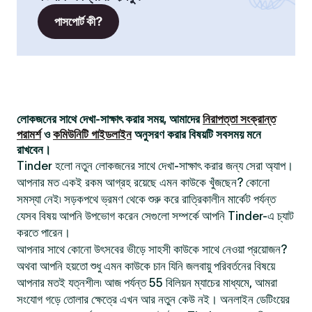
পাসপোর্ট কী?
লোকজনের সাথে দেখা-সাক্ষাৎ করার সময়, আমাদের
নিরাপত্তা সংক্রান্ত
পরামর্শ
ও
কমিউনিটি গাইডলাইন
অনুসরণ করার বিষয়টি সবসময় মনে
রাখবেন।
Tinder হলো নতুন লোকজনের সাথে দেখা-সাক্ষাৎ করার জন্য সেরা অ্যাপ।
আপনার মত একই রকম আগ্রহ রয়েছে এমন কাউকে খুঁজছেন? কোনো
সমস্যা নেই৷ সড়কপথে ভ্রমণ থেকে শুরু করে রাত্রিকালীন মার্কেট পর্যন্ত
যেসব বিষয় আপনি উপভোগ করেন সেগুলো সম্পর্কে আপনি Tinder-এ চ্যাট
করতে পারেন।
আপনার সাথে কোনো উৎসবের ভীড়ে সাহসী কাউকে সাথে নেওয়া প্রয়োজন?
অথবা আপনি হয়তো শুধু এমন কাউকে চান যিনি জলবায়ু পরিবর্তনের বিষয়ে
আপনার মতই যত্নশীল৷ আজ পর্যন্ত 55 বিলিয়ন ম্যাচের মাধ্যমে, আমরা
সংযোগ গড়ে তোলার ক্ষেত্রে এখন আর নতুন কেউ নই। অনলাইন ডেটিংয়ের