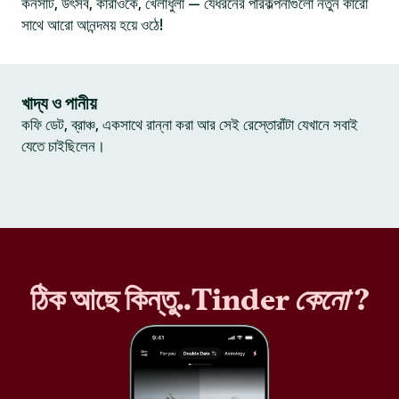
কনসার্ট, উৎসব, কারাওকে, খেলাধুলা — যেধরনের পরিকল্পনাগুলো নতুন কারো
সাথে আরো আনন্দময় হয়ে ওঠে!
খাদ্য ও পানীয়
কফি ডেট, ব্রাঞ্চ, একসাথে রান্না করা আর সেই রেস্তোরাঁটা যেখানে সবাই
যেতে চাইছিলেন।
ঠিক আছে কিন্তু..Tinder
কেনো
?