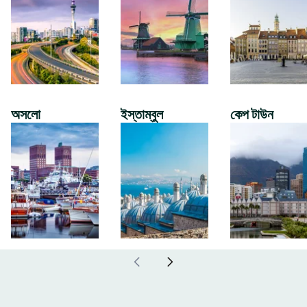
অসলো
ইস্তাম্বুল
কেপ টাউন