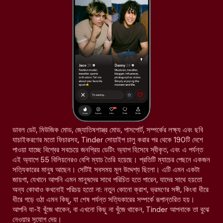
ডাবল ডেট, মিউজিক মোড, জ্যোতিষশাস্ত্র মোড, পাসপোর্ট, সম্পর্কের লক্ষ্য এবং ছবি
যাচাইকরণের মতো ফিচারসহ, Tinder সোয়াইপ চালু করার পর থেকে 190টি দেশে
পাওয়া যাচ্ছে বিশ্বের সবচেয়ে জনপ্রিয় ডেটিং অ্যাপ হিসেবে স্বীকৃত, এবং এ পর্যন্ত
এই অ্যাপে 55 বিলিয়নেরও বেশি ম্যাচ তৈরি হয়েছে। প্রতিটি ম্যাচের পেছনে একজন
সত্যিকারের মানুষ আছেন। সেটিই সবসময় মূল উদ্দেশ্য ছিলো। এটি এমন একটা
জায়গা, যেখানে আপনি এমন মানুষদের সাথে পরিচিত হতে পারেন, যাদের সাথে হয়তো
অন্য কোথাও কখনোই পরিচয় হতো না: নতুন কোনো ক্রাশ, ভ্রমণের সঙ্গী, কিংবা ধীরে
ধীরে গড়ে ওঠা এমন কিছু, যা শেষ পর্যন্ত সত্যিকারের সম্পর্কে রূপান্তরিত হয়।
আপনি যা-ই খুঁজে থাকেন, বা এখনো কিছু না খুঁজে থাকেন, Tinder আপনাকে তা বুঝে
নেওয়ার সুযোগ দেয়।