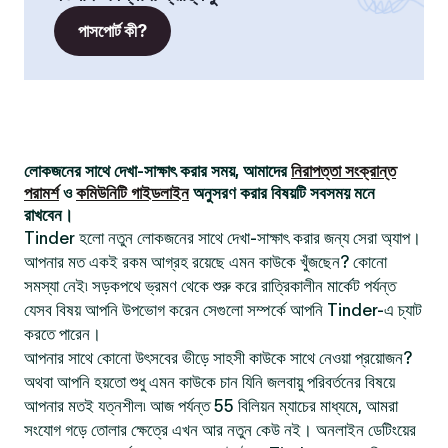
পাসপোর্ট কী?
লোকজনের সাথে দেখা-সাক্ষাৎ করার সময়, আমাদের
নিরাপত্তা সংক্রান্ত
পরামর্শ
ও
কমিউনিটি গাইডলাইন
অনুসরণ করার বিষয়টি সবসময় মনে
রাখবেন।
Tinder হলো নতুন লোকজনের সাথে দেখা-সাক্ষাৎ করার জন্য সেরা অ্যাপ।
আপনার মত একই রকম আগ্রহ রয়েছে এমন কাউকে খুঁজছেন? কোনো
সমস্যা নেই৷ সড়কপথে ভ্রমণ থেকে শুরু করে রাত্রিকালীন মার্কেট পর্যন্ত
যেসব বিষয় আপনি উপভোগ করেন সেগুলো সম্পর্কে আপনি Tinder-এ চ্যাট
করতে পারেন।
আপনার সাথে কোনো উৎসবের ভীড়ে সাহসী কাউকে সাথে নেওয়া প্রয়োজন?
অথবা আপনি হয়তো শুধু এমন কাউকে চান যিনি জলবায়ু পরিবর্তনের বিষয়ে
আপনার মতই যত্নশীল৷ আজ পর্যন্ত 55 বিলিয়ন ম্যাচের মাধ্যমে, আমরা
সংযোগ গড়ে তোলার ক্ষেত্রে এখন আর নতুন কেউ নই। অনলাইন ডেটিংয়ের