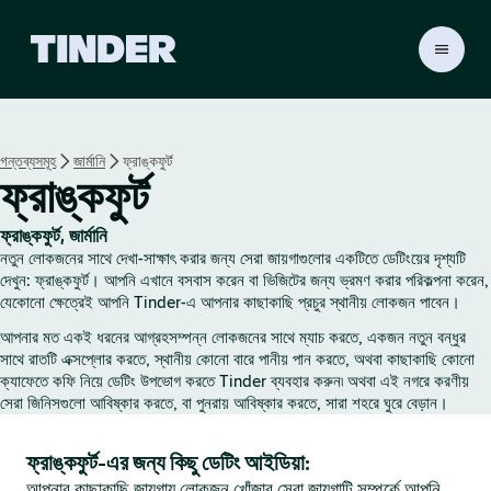
T
i
n
d
e
গন্তব্যসমূহ
জার্মানি
ফ্রাঙ্কফুর্ট
r
ফ্রাঙ্কফুর্ট
হো
ম
ফ্রাঙ্কফুর্ট, জার্মানি
নতুন লোকজনের সাথে দেখা-সাক্ষাৎ করার জন্য সেরা জায়গাগুলোর একটিতে ডেটিংয়ের দৃশ্যটি
দেখুন: ফ্রাঙ্কফুর্ট। আপনি এখানে বসবাস করেন বা ভিজিটের জন্য ভ্রমণ করার পরিকল্পনা করেন,
যেকোনো ক্ষেত্রেই আপনি Tinder-এ আপনার কাছাকাছি প্রচুর স্থানীয় লোকজন পাবেন।
আপনার মত একই ধরনের আগ্রহসম্পন্ন লোকজনের সাথে ম্যাচ করতে, একজন নতুন বন্ধুর
সাথে রাতটি এক্সপ্লোর করতে, স্থানীয় কোনো বারে পানীয় পান করতে, অথবা কাছাকাছি কোনো
ক্যাফেতে কফি নিয়ে ডেটিং উপভোগ করতে Tinder ব্যবহার করুন৷ অথবা এই নগরে করণীয়
সেরা জিনিসগুলো আবিষ্কার করতে, বা পুনরায় আবিষ্কার করতে, সারা শহরে ঘুরে বেড়ান।
ফ্রাঙ্কফুর্ট-এর জন্য কিছু ডেটিং আইডিয়া:
আপনার কাছাকাছি জায়গায় লোকজন খোঁজার সেরা জায়গাটি সম্পর্কে আপনি