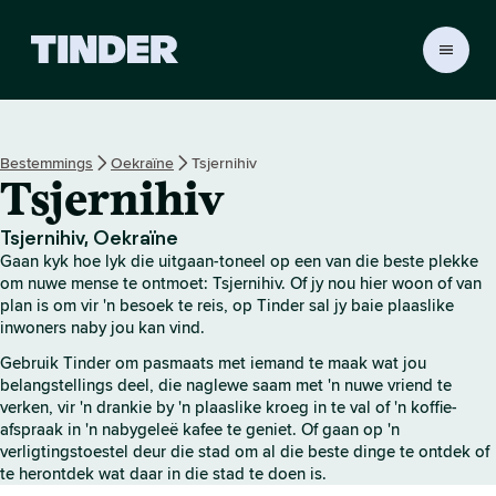
T
i
n
d
e
Bestemmings
Oekraïne
Tsjernihiv
r
Tsjernihiv
-
t
u
Tsjernihiv, Oekraïne
i
Gaan kyk hoe lyk die uitgaan-toneel op een van die beste plekke
s
om nuwe mense te ontmoet: Tsjernihiv. Of jy nou hier woon of van
b
plan is om vir 'n besoek te reis, op Tinder sal jy baie plaaslike
inwoners naby jou kan vind.
l
a
Gebruik Tinder om pasmaats met iemand te maak wat jou
d
belangstellings deel, die naglewe saam met 'n nuwe vriend te
verken, vir 'n drankie by 'n plaaslike kroeg in te val of 'n koffie-
afspraak in 'n nabygeleë kafee te geniet. Of gaan op 'n
verligtingstoestel deur die stad om al die beste dinge te ontdek of
te herontdek wat daar in die stad te doen is.