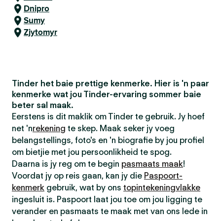
Dnipro
Sumy
Zjytomyr
Tinder het baie prettige kenmerke. Hier is 'n paar
kenmerke wat jou Tinder-ervaring sommer baie
beter sal maak.
Eerstens is dit maklik om Tinder te gebruik. Jy hoef
net 'n
rekening
te skep. Maak seker jy voeg
belangstellings, foto's en 'n biografie by jou profiel
om bietjie met jou persoonlikheid te spog.
Daarna is jy reg om te begin
pasmaats maak
!
Voordat jy op reis gaan, kan jy die
Paspoort-
kenmerk
gebruik, wat by ons
topintekeningvlakke
ingesluit is. Paspoort laat jou toe om jou ligging te
verander en pasmaats te maak met van ons lede in