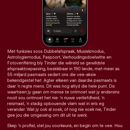
Met funksies soos Dubbelafspraak, Musiekmodus,
Astrologiemodus, Paspoort, Verhoudingsdoelwitte en
Fotoverifiëring bly Tinder die wêreld se gewildste
afspraaktoepassing, beskikbaar in 190 lande, met meer as
55 miljard pasmaats sedert ons die vee-aksie
bekendgestel het. Agter elkeen van daardie pasmaats is
daar 'n regte mens. Dit was nog altyd die hele punt. Dis
waarheen jy gaan om mense te ontmoet wat jy andersins
nooit sou ontmoet het nie: ’n nuwe verliefdheid, ’n
reismaat, ’n stadig opbouende vlam wat in iets eg
verander. Wat jy ook al soek, of nog nie soek nie, Tinder
gee jou die omgewing om dit uit te werk.
Skep 'n profiel, stel jou voorkeure, en begin om te vee. Hou