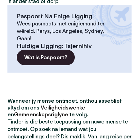
'n ander stad of dorp.
Paspoort Na Enige Ligging
Wees pasmaats met enigiemand ter
wêreld. Parys, Los Angeles, Sydney,
Gaan!
Huidige Ligging
:
Tsjernihiv
Wat is Paspoort?
Wanneer jy mense ontmoet, onthou asseblief
altyd om ons
Veiligheidswenke
en
Gemeenskapsriglyne
te volg.
Tinder is die beste toepassing om nuwe mense te
ontmoet. Op soek na iemand wat jou
belangstellings deel? Dis maklik. Van lang reise per