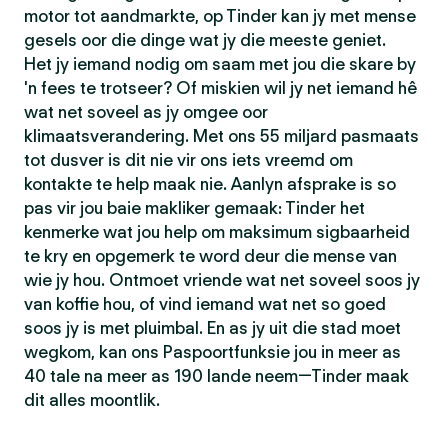
motor tot aandmarkte, op Tinder kan jy met mense
gesels oor die dinge wat jy die meeste geniet.
Het jy iemand nodig om saam met jou die skare by
'n fees te trotseer? Of miskien wil jy net iemand hê
wat net soveel as jy omgee oor
klimaatsverandering. Met ons 55 miljard pasmaats
tot dusver is dit nie vir ons iets vreemd om
kontakte te help maak nie. Aanlyn afsprake is so
pas vir jou baie makliker gemaak: Tinder het
kenmerke wat jou help om maksimum sigbaarheid
te kry en opgemerk te word deur die mense van
wie jy hou. Ontmoet vriende wat net soveel soos jy
van koffie hou, of vind iemand wat net so goed
soos jy is met pluimbal. En as jy uit die stad moet
wegkom, kan ons Paspoortfunksie jou in meer as
40 tale na meer as 190 lande neem—Tinder maak
dit alles moontlik.