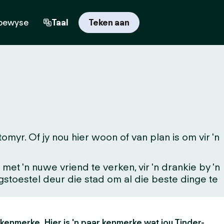
bewyse
Taal
Teken aan
yr. Of jy nou hier woon of van plan is om vir 'n
t 'n nuwe vriend te verken, vir 'n drankie by 'n
ingstoestel deur die stad om al die beste dinge te
 kenmerke. Hier is 'n paar kenmerke wat jou Tinder-