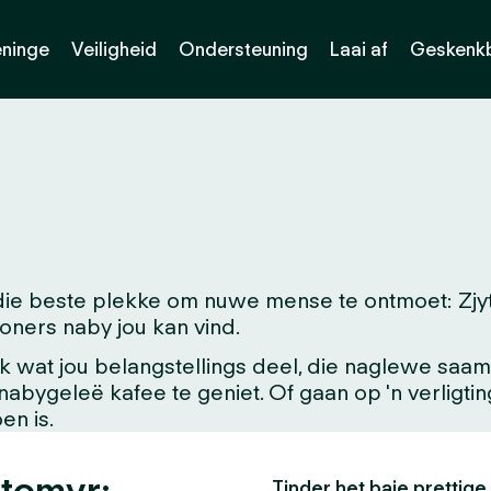
eninge
Veiligheid
Ondersteuning
Laai af
Geskenk
ie beste plekke om nuwe mense te ontmoet: Zjytom
woners naby jou kan vind.
at jou belangstellings deel, die naglewe saam me
'n nabygeleë kafee te geniet. Of gaan op 'n verligt
en is.
ytomyr:
Tinder het baie prettige