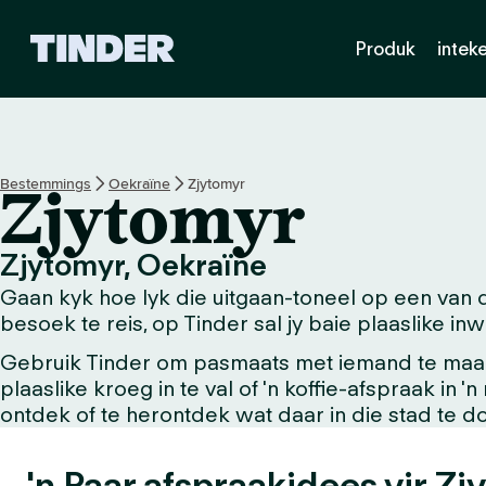
T
Produk
intek
i
n
d
e
r
-
Bestemmings
Oekraïne
Zjytomyr
Zjytomyr
t
u
i
Zjytomyr, Oekraïne
s
Gaan kyk hoe lyk die uitgaan-toneel op een van d
b
l
besoek te reis, op Tinder sal jy baie plaaslike in
a
Gebruik Tinder om pasmaats met iemand te maak w
d
plaaslike kroeg in te val of 'n koffie-afspraak in 
ontdek of te herontdek wat daar in die stad te do
'n Paar afspraakidees vir Zj