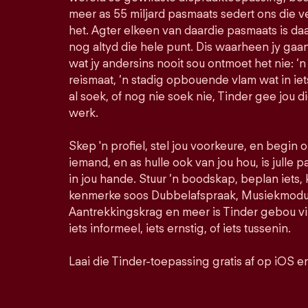
meer as 55 miljard pasmaats sedert ons die 
het. Agter elkeen van daardie pasmaats is daa
nog altyd die hele punt. Dis waarheen jy ga
wat jy andersins nooit sou ontmoet het nie: ’n
reismaat, ’n stadig opbouende vlam wat in iet
al soek, of nog nie soek nie, Tinder gee jou d
werk.
Skep 'n profiel, stel jou voorkeure, en begin
iemand, en as hulle ook van jou hou, is julle pa
in jou hande. Stuur ’n boodskap, beplan iets,
kenmerke soos Dubbelafspraak, Musiekmodus
Aantrekkingskrag en meer is Tinder gebou vir
iets informeel, iets ernstig, of iets tussenin.
Laai die Tinder-toepassing gratis af op iOS e