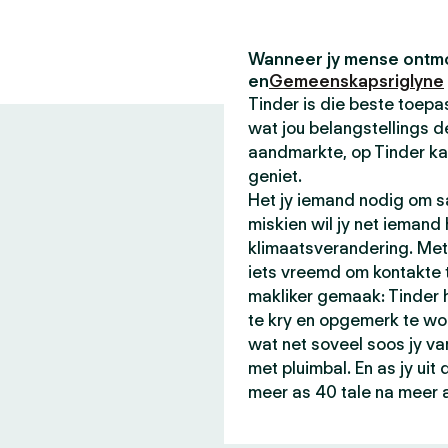
Wanneer jy mense ontmo
en
Gemeenskapsriglyne
Tinder is die beste toe
wat jou belangstellings de
aandmarkte, op Tinder ka
geniet.
Het jy iemand nodig om sa
miskien wil jy net iemand
klimaatsverandering. Met 
iets vreemd om kontakte t
makliker gemaak: Tinder
te kry en opgemerk te wo
wat net soveel soos jy va
met pluimbal. En as jy ui
meer as 40 tale na meer 