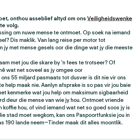
et, onthou asseblief altyd om ons
Veiligheidswenke
te volg.
passing om nuwe mense te ontmoet. Op soek na iemand
el? Dis maklik. Van lang reise per motor tot
n jy met mense gesels oor die dinge wat jy die meeste
am met jou die skare by 'n fees te trotseer? Of
 hê wat net soveel as jy omgee oor
ons 55 miljard pasmaats tot dusver is dit nie vir ons
e help maak nie. Aanlyn afsprake is so pas vir jou baie
 het kenmerke wat jou help om maksimum sigbaarheid
rd deur die mense van wie jy hou. Ontmoet vriende
n koffie hou, of vind iemand wat net so goed soos jy is
t die stad moet wegkom, kan ons Paspoortfunksie jou in
as 190 lande neem—Tinder maak dit alles moontlik.