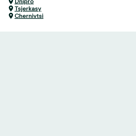
Dnipro
Tsjerkasy
Chernivtsi