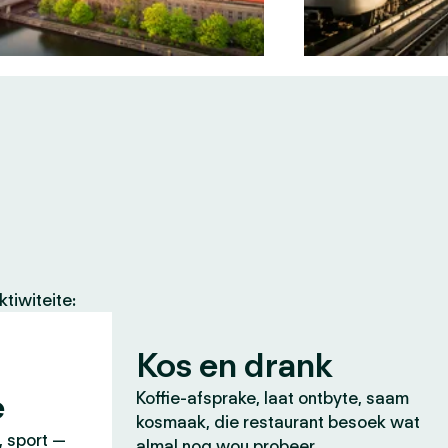
tiwiteite:
Kos en drank
e
Koffie-afsprake, laat ontbyte, saam
kosmaak, die restaurant besoek wat
, sport —
almal nog wou probeer.