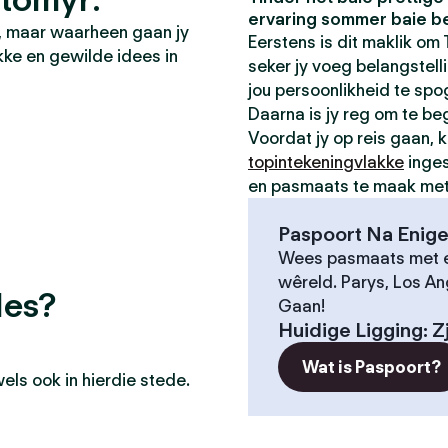
ervaring sommer baie be
d, maar waarheen gaan jy
Eerstens is dit maklik om T
kke en gewilde idees in
seker jy voeg belangstellin
jou persoonlikheid te spo
Daarna is jy reg om te be
Voordat jy op reis gaan, k
topintekeningvlakke
inges
en pasmaats te maak met v
Paspoort Na Enige
Wees pasmaats met e
wêreld. Parys, Los An
des?
Gaan!
Huidige Ligging
:
Z
Wat is Paspoort?
ls ook in hierdie stede.