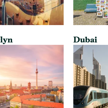
lyn
Dubai