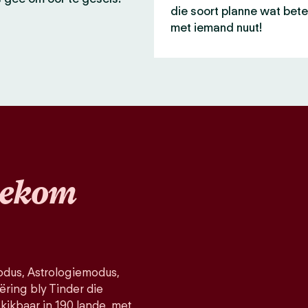
die soort planne wat bete
met iemand nuut!
ekom
dus, Astrologiemodus,
ëring bly Tinder die
kikbaar in 190 lande, met