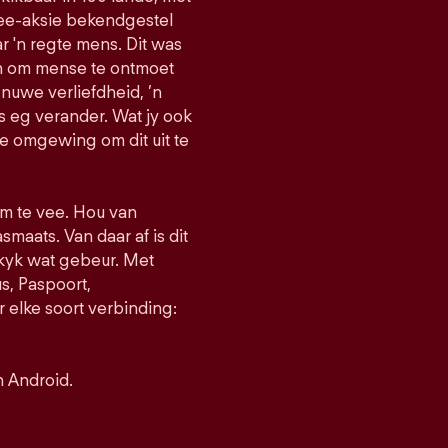
vee-aksie bekendgestel
r 'n regte mens. Dit was
an om mense te ontmoet
 nuwe verliefdheid, ’n
s eg verander. Wat jy ook
ie omgewing om dit uit te
 om te vee. Hou van
smaats. Van daar af is dit
 kyk wat gebeur. Met
, Paspoort,
 elke soort verbinding:
n Android.