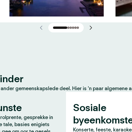
inder
 ander gemeenskapslede deel. Hier is 'n paar algemene ak
unste
Sosiale
byeenkomst
 rolprente, gesprekke in
e tale, basies enigiets
Konserte, feeste, karaoke
s gee om oor te gesels.