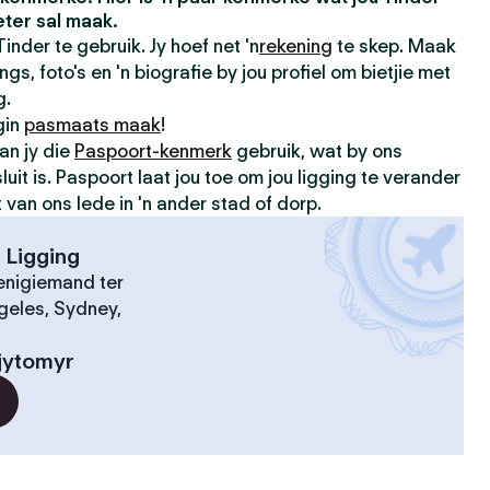
ter sal maak.
inder te gebruik. Jy hoef net 'n
rekening
te skep. Maak
gs, foto's en 'n biografie by jou profiel om bietjie met
g.
gin
pasmaats maak
!
an jy die
Paspoort-kenmerk
gebruik, wat by ons
luit is. Paspoort laat jou toe om jou ligging te verander
an ons lede in 'n ander stad of dorp.
 Ligging
nigiemand ter
geles, Sydney,
jytomyr