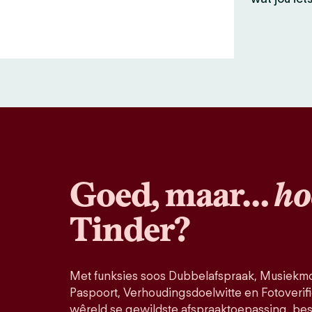
Goed, maar…
ho
Tinder?
Met funksies soos Dubbelafspraak, Musiekmo
Paspoort, Verhoudingsdoelwitte en Fotoverifi
wêreld se gewildste afspraaktoepassing, bes