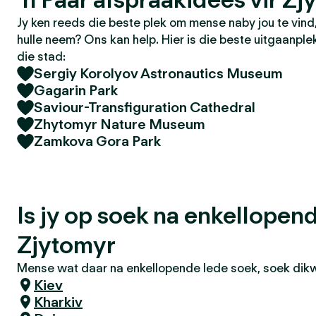
Jy ken reeds die beste plek om mense naby jou te vin
hulle neem? Ons kan help. Hier is die beste uitgaanple
die stad:
Sergiy Korolyov Astronautics Museum
Gagarin Park
Saviour-Transfiguration Cathedral
Zhytomyr Nature Museum
Zamkova Gora Park
Is jy op soek na enkellopen
Zjytomyr
Mense wat daar na enkellopende lede soek, soek dikwe
Kiev
Kharkiv