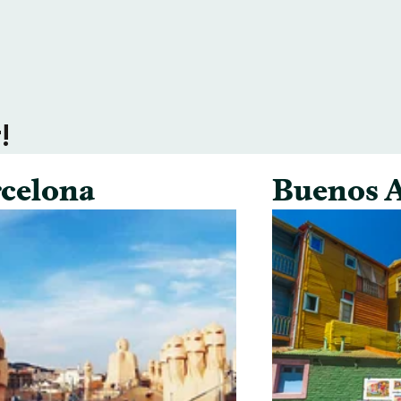
!
celona
Buenos A