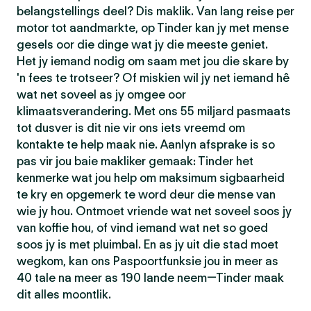
belangstellings deel? Dis maklik. Van lang reise per
motor tot aandmarkte, op Tinder kan jy met mense
gesels oor die dinge wat jy die meeste geniet.
Het jy iemand nodig om saam met jou die skare by
'n fees te trotseer? Of miskien wil jy net iemand hê
wat net soveel as jy omgee oor
klimaatsverandering. Met ons 55 miljard pasmaats
tot dusver is dit nie vir ons iets vreemd om
kontakte te help maak nie. Aanlyn afsprake is so
pas vir jou baie makliker gemaak: Tinder het
kenmerke wat jou help om maksimum sigbaarheid
te kry en opgemerk te word deur die mense van
wie jy hou. Ontmoet vriende wat net soveel soos jy
van koffie hou, of vind iemand wat net so goed
soos jy is met pluimbal. En as jy uit die stad moet
wegkom, kan ons Paspoortfunksie jou in meer as
40 tale na meer as 190 lande neem—Tinder maak
dit alles moontlik.