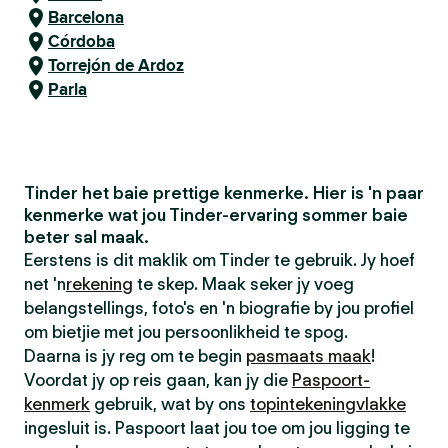
Barcelona
Córdoba
Torrejón de Ardoz
Parla
Tinder het baie prettige kenmerke. Hier is 'n paar
kenmerke wat jou Tinder-ervaring sommer baie
beter sal maak.
Eerstens is dit maklik om Tinder te gebruik. Jy hoef
net 'n
rekening
te skep. Maak seker jy voeg
belangstellings, foto's en 'n biografie by jou profiel
om bietjie met jou persoonlikheid te spog.
Daarna is jy reg om te begin
pasmaats maak
!
Voordat jy op reis gaan, kan jy die
Paspoort-
kenmerk
gebruik, wat by ons
topintekeningvlakke
ingesluit is. Paspoort laat jou toe om jou ligging te