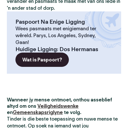
verander en pasmaats te maak met van ons lede in
'n ander stad of dorp.
Paspoort Na Enige Ligging
Wees pasmaats met enigiemand ter
wêreld. Parys, Los Angeles, Sydney,
Gaan!
Huidige Ligging
:
Dos Hermanas
Wat is Paspoort?
Wanneer jy mense ontmoet, onthou asseblief
altyd om ons
Veiligheidswenke
en
Gemeenskapsriglyne
te volg.
Tinder is die beste toepassing om nuwe mense te
ontmoet. Op soek na iemand wat jou