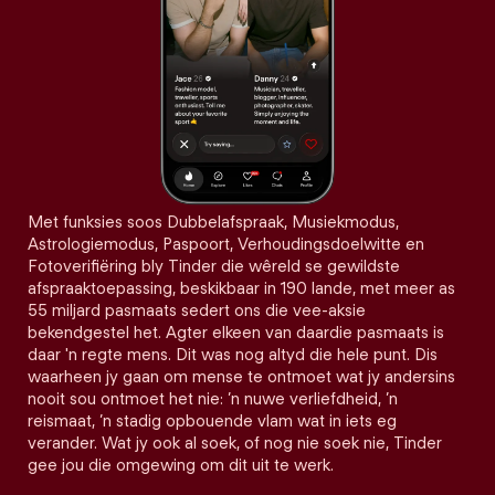
Met funksies soos Dubbelafspraak, Musiekmodus,
Astrologiemodus, Paspoort, Verhoudingsdoelwitte en
Fotoverifiëring bly Tinder die wêreld se gewildste
afspraaktoepassing, beskikbaar in 190 lande, met meer as
55 miljard pasmaats sedert ons die vee-aksie
bekendgestel het. Agter elkeen van daardie pasmaats is
daar 'n regte mens. Dit was nog altyd die hele punt. Dis
waarheen jy gaan om mense te ontmoet wat jy andersins
nooit sou ontmoet het nie: ’n nuwe verliefdheid, ’n
reismaat, ’n stadig opbouende vlam wat in iets eg
verander. Wat jy ook al soek, of nog nie soek nie, Tinder
gee jou die omgewing om dit uit te werk.