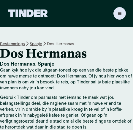
T
i
n
d
e
Bestemmings
Spanje
Dos Hermanas
r
Dos Hermanas
-
t
u
Dos Hermanas, Spanje
i
Gaan kyk hoe lyk die uitgaan-toneel op een van die beste plekke
s
om nuwe mense te ontmoet: Dos Hermanas. Of jy nou hier woon of
b
van plan is om vir 'n besoek te reis, op Tinder sal jy baie plaaslike
inwoners naby jou kan vind.
l
a
Gebruik Tinder om pasmaats met iemand te maak wat jou
d
belangstellings deel, die naglewe saam met 'n nuwe vriend te
verken, vir 'n drankie by 'n plaaslike kroeg in te val of 'n koffie-
afspraak in 'n nabygeleë kafee te geniet. Of gaan op 'n
verligtingstoestel deur die stad om al die beste dinge te ontdek of
te herontdek wat daar in die stad te doen is.