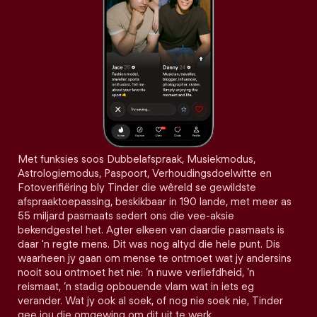
Met funksies soos Dubbelafspraak, Musiekmodus,
Astrologiemodus, Paspoort, Verhoudingsdoelwitte en
Fotoverifiëring bly Tinder die wêreld se gewildste
afspraaktoepassing, beskikbaar in 190 lande, met meer as
55 miljard pasmaats sedert ons die vee-aksie
bekendgestel het. Agter elkeen van daardie pasmaats is
daar 'n regte mens. Dit was nog altyd die hele punt. Dis
waarheen jy gaan om mense te ontmoet wat jy andersins
nooit sou ontmoet het nie: ’n nuwe verliefdheid, ’n
reismaat, ’n stadig opbouende vlam wat in iets eg
verander. Wat jy ook al soek, of nog nie soek nie, Tinder
gee jou die omgewing om dit uit te werk.