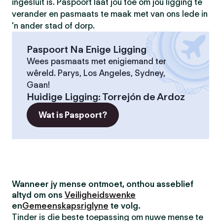
ingesluit is. Paspoort laat jou toe om jou ligging te
verander en pasmaats te maak met van ons lede in
'n ander stad of dorp.
Paspoort Na Enige Ligging
Wees pasmaats met enigiemand ter
wêreld. Parys, Los Angeles, Sydney,
Gaan!
Huidige Ligging
:
Torrejón de Ardoz
Wat is Paspoort?
Wanneer jy mense ontmoet, onthou asseblief
altyd om ons
Veiligheidswenke
en
Gemeenskapsriglyne
te volg.
Tinder is die beste toepassing om nuwe mense te