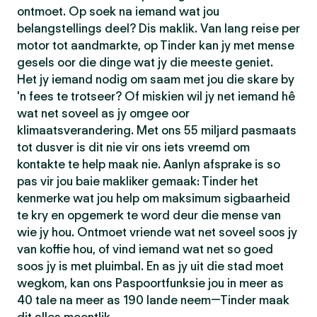
ontmoet. Op soek na iemand wat jou
belangstellings deel? Dis maklik. Van lang reise per
motor tot aandmarkte, op Tinder kan jy met mense
gesels oor die dinge wat jy die meeste geniet.
Het jy iemand nodig om saam met jou die skare by
'n fees te trotseer? Of miskien wil jy net iemand hê
wat net soveel as jy omgee oor
klimaatsverandering. Met ons 55 miljard pasmaats
tot dusver is dit nie vir ons iets vreemd om
kontakte te help maak nie. Aanlyn afsprake is so
pas vir jou baie makliker gemaak: Tinder het
kenmerke wat jou help om maksimum sigbaarheid
te kry en opgemerk te word deur die mense van
wie jy hou. Ontmoet vriende wat net soveel soos jy
van koffie hou, of vind iemand wat net so goed
soos jy is met pluimbal. En as jy uit die stad moet
wegkom, kan ons Paspoortfunksie jou in meer as
40 tale na meer as 190 lande neem—Tinder maak