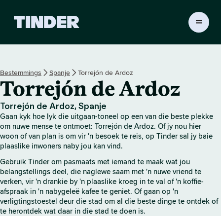
T
i
n
d
e
Bestemmings
Spanje
Torrejón de Ardoz
r
Torrejón de Ardoz
-
t
u
Torrejón de Ardoz, Spanje
i
Gaan kyk hoe lyk die uitgaan-toneel op een van die beste plekke
s
om nuwe mense te ontmoet: Torrejón de Ardoz. Of jy nou hier
b
woon of van plan is om vir 'n besoek te reis, op Tinder sal jy baie
plaaslike inwoners naby jou kan vind.
l
a
Gebruik Tinder om pasmaats met iemand te maak wat jou
d
belangstellings deel, die naglewe saam met 'n nuwe vriend te
verken, vir 'n drankie by 'n plaaslike kroeg in te val of 'n koffie-
afspraak in 'n nabygeleë kafee te geniet. Of gaan op 'n
verligtingstoestel deur die stad om al die beste dinge te ontdek of
te herontdek wat daar in die stad te doen is.