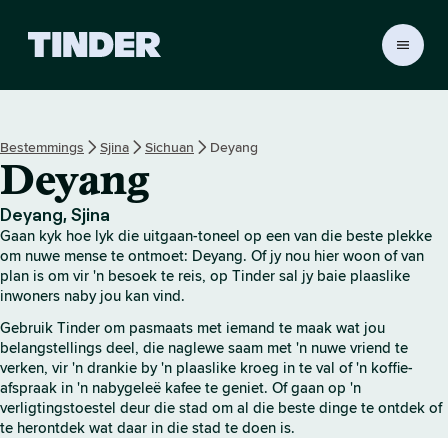
T
i
n
d
e
Bestemmings
Sjina
Sichuan
Deyang
r
Deyang
-
t
u
Deyang, Sjina
i
Gaan kyk hoe lyk die uitgaan-toneel op een van die beste plekke
s
om nuwe mense te ontmoet: Deyang. Of jy nou hier woon of van
b
plan is om vir 'n besoek te reis, op Tinder sal jy baie plaaslike
inwoners naby jou kan vind.
l
a
Gebruik Tinder om pasmaats met iemand te maak wat jou
d
belangstellings deel, die naglewe saam met 'n nuwe vriend te
verken, vir 'n drankie by 'n plaaslike kroeg in te val of 'n koffie-
afspraak in 'n nabygeleë kafee te geniet. Of gaan op 'n
verligtingstoestel deur die stad om al die beste dinge te ontdek of
te herontdek wat daar in die stad te doen is.