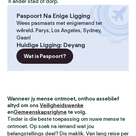
'n ander stad of dorp.
Paspoort Na Enige Ligging
Wees pasmaats met enigiemand ter
wêreld. Parys, Los Angeles, Sydney,
Gaan!
Huidige Ligging
:
Deyang
Wat is Paspoort?
Wanneer jy mense ontmoet, onthou asseblief
altyd om ons
Veiligheidswenke
en
Gemeenskapsriglyne
te volg.
Tinder is die beste toepassing om nuwe mense te
ontmoet. Op soek na iemand wat jou
belangstellings deel? Dis maklik. Van lang reise per