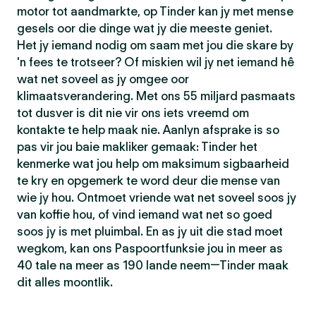
motor tot aandmarkte, op Tinder kan jy met mense
gesels oor die dinge wat jy die meeste geniet.
Het jy iemand nodig om saam met jou die skare by
'n fees te trotseer? Of miskien wil jy net iemand hê
wat net soveel as jy omgee oor
klimaatsverandering. Met ons 55 miljard pasmaats
tot dusver is dit nie vir ons iets vreemd om
kontakte te help maak nie. Aanlyn afsprake is so
pas vir jou baie makliker gemaak: Tinder het
kenmerke wat jou help om maksimum sigbaarheid
te kry en opgemerk te word deur die mense van
wie jy hou. Ontmoet vriende wat net soveel soos jy
van koffie hou, of vind iemand wat net so goed
soos jy is met pluimbal. En as jy uit die stad moet
wegkom, kan ons Paspoortfunksie jou in meer as
40 tale na meer as 190 lande neem—Tinder maak
dit alles moontlik.