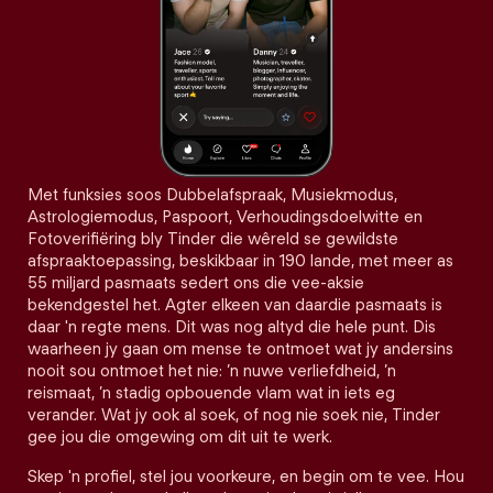
Met funksies soos Dubbelafspraak, Musiekmodus,
Astrologiemodus, Paspoort, Verhoudingsdoelwitte en
Fotoverifiëring bly Tinder die wêreld se gewildste
afspraaktoepassing, beskikbaar in 190 lande, met meer as
55 miljard pasmaats sedert ons die vee-aksie
bekendgestel het. Agter elkeen van daardie pasmaats is
daar 'n regte mens. Dit was nog altyd die hele punt. Dis
waarheen jy gaan om mense te ontmoet wat jy andersins
nooit sou ontmoet het nie: ’n nuwe verliefdheid, ’n
reismaat, ’n stadig opbouende vlam wat in iets eg
verander. Wat jy ook al soek, of nog nie soek nie, Tinder
gee jou die omgewing om dit uit te werk.
Skep 'n profiel, stel jou voorkeure, en begin om te vee. Hou