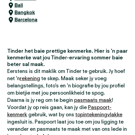
Bali
Bangkok
Barcelona
Tinder het baie prettige kenmerke. Hier is 'n paar
kenmerke wat jou Tinder-ervaring sommer baie
beter sal maak.
Eerstens is dit maklik om Tinder te gebruik. Jy hoef
net 'n
rekening
te skep. Maak seker jy voeg
belangstellings, foto's en 'n biografie by jou profiel
om bietjie met jou persoonlikheid te spog.
Daarna is jy reg om te begin
pasmaats maak
!
Voordat jy op reis gaan, kan jy die
Paspoort-
kenmerk
gebruik, wat by ons
topintekeningvlakke
ingesluit is. Paspoort laat jou toe om jou ligging te
verander en pasmaats te maak met van ons lede in