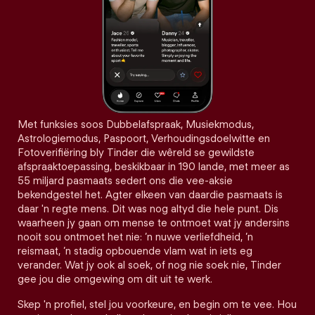
Met funksies soos Dubbelafspraak, Musiekmodus,
Astrologiemodus, Paspoort, Verhoudingsdoelwitte en
Fotoverifiëring bly Tinder die wêreld se gewildste
afspraaktoepassing, beskikbaar in 190 lande, met meer as
55 miljard pasmaats sedert ons die vee-aksie
bekendgestel het. Agter elkeen van daardie pasmaats is
daar 'n regte mens. Dit was nog altyd die hele punt. Dis
waarheen jy gaan om mense te ontmoet wat jy andersins
nooit sou ontmoet het nie: ’n nuwe verliefdheid, ’n
reismaat, ’n stadig opbouende vlam wat in iets eg
verander. Wat jy ook al soek, of nog nie soek nie, Tinder
gee jou die omgewing om dit uit te werk.
Skep 'n profiel, stel jou voorkeure, en begin om te vee. Hou