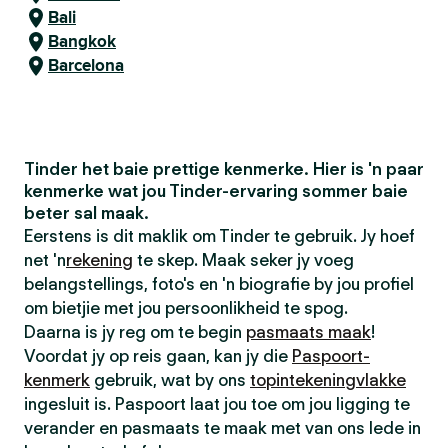
Bali
Bangkok
Barcelona
Tinder het baie prettige kenmerke. Hier is 'n paar
kenmerke wat jou Tinder-ervaring sommer baie
beter sal maak.
Eerstens is dit maklik om Tinder te gebruik. Jy hoef
net 'n
rekening
te skep. Maak seker jy voeg
belangstellings, foto's en 'n biografie by jou profiel
om bietjie met jou persoonlikheid te spog.
Daarna is jy reg om te begin
pasmaats maak
!
Voordat jy op reis gaan, kan jy die
Paspoort-
kenmerk
gebruik, wat by ons
topintekeningvlakke
ingesluit is. Paspoort laat jou toe om jou ligging te
verander en pasmaats te maak met van ons lede in