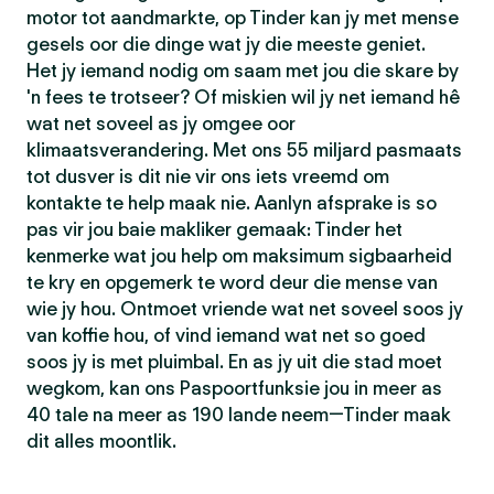
motor tot aandmarkte, op Tinder kan jy met mense
gesels oor die dinge wat jy die meeste geniet.
Het jy iemand nodig om saam met jou die skare by
'n fees te trotseer? Of miskien wil jy net iemand hê
wat net soveel as jy omgee oor
klimaatsverandering. Met ons 55 miljard pasmaats
tot dusver is dit nie vir ons iets vreemd om
kontakte te help maak nie. Aanlyn afsprake is so
pas vir jou baie makliker gemaak: Tinder het
kenmerke wat jou help om maksimum sigbaarheid
te kry en opgemerk te word deur die mense van
wie jy hou. Ontmoet vriende wat net soveel soos jy
van koffie hou, of vind iemand wat net so goed
soos jy is met pluimbal. En as jy uit die stad moet
wegkom, kan ons Paspoortfunksie jou in meer as
40 tale na meer as 190 lande neem—Tinder maak
dit alles moontlik.