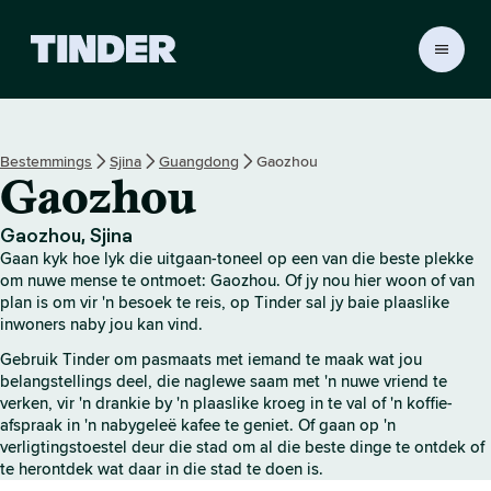
T
i
n
d
e
Bestemmings
Sjina
Guangdong
Gaozhou
r
Gaozhou
-
t
u
Gaozhou, Sjina
i
Gaan kyk hoe lyk die uitgaan-toneel op een van die beste plekke
s
om nuwe mense te ontmoet: Gaozhou. Of jy nou hier woon of van
b
plan is om vir 'n besoek te reis, op Tinder sal jy baie plaaslike
inwoners naby jou kan vind.
l
a
Gebruik Tinder om pasmaats met iemand te maak wat jou
d
belangstellings deel, die naglewe saam met 'n nuwe vriend te
verken, vir 'n drankie by 'n plaaslike kroeg in te val of 'n koffie-
afspraak in 'n nabygeleë kafee te geniet. Of gaan op 'n
verligtingstoestel deur die stad om al die beste dinge te ontdek of
te herontdek wat daar in die stad te doen is.