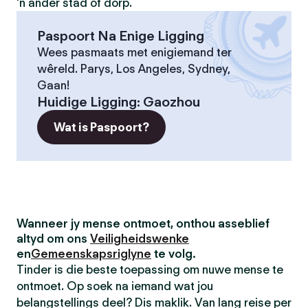
'n ander stad of dorp.
Paspoort Na Enige Ligging
Wees pasmaats met enigiemand ter
wêreld. Parys, Los Angeles, Sydney,
Gaan!
Huidige Ligging
:
Gaozhou
Wat is Paspoort?
Wanneer jy mense ontmoet, onthou asseblief
altyd om ons
Veiligheidswenke
en
Gemeenskapsriglyne
te volg.
Tinder is die beste toepassing om nuwe mense te
ontmoet. Op soek na iemand wat jou
belangstellings deel? Dis maklik. Van lang reise per