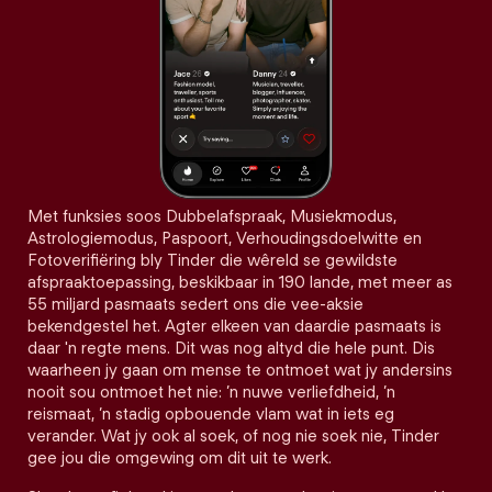
Met funksies soos Dubbelafspraak, Musiekmodus,
Astrologiemodus, Paspoort, Verhoudingsdoelwitte en
Fotoverifiëring bly Tinder die wêreld se gewildste
afspraaktoepassing, beskikbaar in 190 lande, met meer as
55 miljard pasmaats sedert ons die vee-aksie
bekendgestel het. Agter elkeen van daardie pasmaats is
daar 'n regte mens. Dit was nog altyd die hele punt. Dis
waarheen jy gaan om mense te ontmoet wat jy andersins
nooit sou ontmoet het nie: ’n nuwe verliefdheid, ’n
reismaat, ’n stadig opbouende vlam wat in iets eg
verander. Wat jy ook al soek, of nog nie soek nie, Tinder
gee jou die omgewing om dit uit te werk.