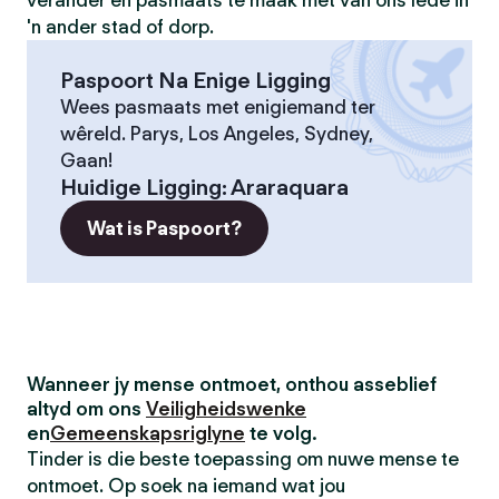
verander en pasmaats te maak met van ons lede in
'n ander stad of dorp.
Paspoort Na Enige Ligging
Wees pasmaats met enigiemand ter
wêreld. Parys, Los Angeles, Sydney,
Gaan!
Huidige Ligging
:
Araraquara
Wat is Paspoort?
Wanneer jy mense ontmoet, onthou asseblief
altyd om ons
Veiligheidswenke
en
Gemeenskapsriglyne
te volg.
Tinder is die beste toepassing om nuwe mense te
ontmoet. Op soek na iemand wat jou