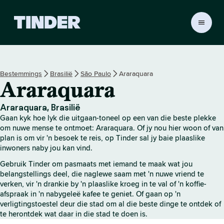
T
i
n
d
e
Bestemmings
Brasilië
São Paulo
Araraquara
r
Araraquara
-
t
u
Araraquara, Brasilië
i
Gaan kyk hoe lyk die uitgaan-toneel op een van die beste plekke
s
om nuwe mense te ontmoet: Araraquara. Of jy nou hier woon of van
b
plan is om vir 'n besoek te reis, op Tinder sal jy baie plaaslike
inwoners naby jou kan vind.
l
a
Gebruik Tinder om pasmaats met iemand te maak wat jou
d
belangstellings deel, die naglewe saam met 'n nuwe vriend te
verken, vir 'n drankie by 'n plaaslike kroeg in te val of 'n koffie-
afspraak in 'n nabygeleë kafee te geniet. Of gaan op 'n
verligtingstoestel deur die stad om al die beste dinge te ontdek of
te herontdek wat daar in die stad te doen is.