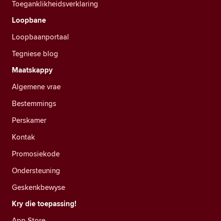
Toeganklikheidsverklaring
Loopbane
Loopbaanportaal
Tegniese blog
Maatskappy
Algemene vrae
Bestemmings
Perskamer
Kontak
Promosiekode
Ondersteuning
Geskenkbewyse
Kry die toepassing!
App Store