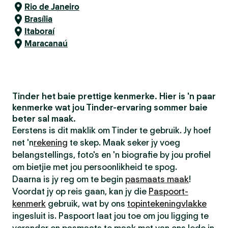
Rio de Janeiro
Brasília
Itaboraí
Maracanaú
Tinder het baie prettige kenmerke. Hier is 'n paar
kenmerke wat jou Tinder-ervaring sommer baie
beter sal maak.
Eerstens is dit maklik om Tinder te gebruik. Jy hoef
net 'n
rekening
te skep. Maak seker jy voeg
belangstellings, foto's en 'n biografie by jou profiel
om bietjie met jou persoonlikheid te spog.
Daarna is jy reg om te begin
pasmaats maak
!
Voordat jy op reis gaan, kan jy die
Paspoort-
kenmerk
gebruik, wat by ons
topintekeningvlakke
ingesluit is. Paspoort laat jou toe om jou ligging te