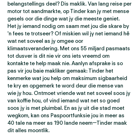
belangstellings deel? Dis maklik. Van lang reise per
motor tot aandmarkte, op Tinder kan jy met mense
gesels oor die dinge wat jy die meeste geniet.
Het jy iemand nodig om saam met jou die skare by
'n fees te trotseer? Of miskien wil jy net iemand hê
wat net soveel as jy omgee oor
klimaatsverandering. Met ons 55 miljard pasmaats
tot dusver is dit nie vir ons iets vreemd om
kontakte te help maak nie. Aanlyn afsprake is so
pas vir jou baie makliker gemaak: Tinder het
kenmerke wat jou help om maksimum sigbaarheid
te kry en opgemerk te word deur die mense van
wie jy hou. Ontmoet vriende wat net soveel soos jy
van koffie hou, of vind iemand wat net so goed
soos jy is met pluimbal. En as jy uit die stad moet
wegkom, kan ons Paspoortfunksie jou in meer as
40 tale na meer as 190 lande neem—Tinder maak
dit alles moontlik.