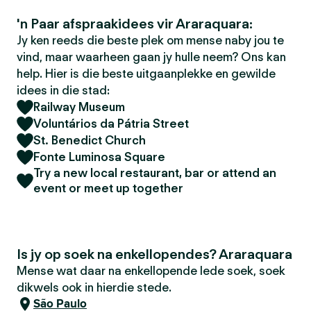
'n Paar afspraakidees vir Araraquara:
Jy ken reeds die beste plek om mense naby jou te
vind, maar waarheen gaan jy hulle neem? Ons kan
help. Hier is die beste uitgaanplekke en gewilde
idees in die stad:
Railway Museum
Voluntários da Pátria Street
St. Benedict Church
Fonte Luminosa Square
Try a new local restaurant, bar or attend an
event or meet up together
Is jy op soek na enkellopendes? Araraquara
Mense wat daar na enkellopende lede soek, soek
dikwels ook in hierdie stede.
São Paulo