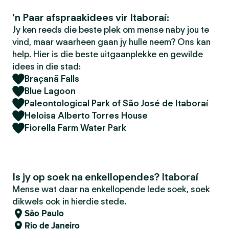
'n Paar afspraakidees vir Itaboraí:
Jy ken reeds die beste plek om mense naby jou te
vind, maar waarheen gaan jy hulle neem? Ons kan
help. Hier is die beste uitgaanplekke en gewilde
idees in die stad:
Braçanã Falls
Blue Lagoon
Paleontological Park of São José de Itaboraí
Heloisa Alberto Torres House
Fiorella Farm Water Park
Is jy op soek na enkellopendes? Itaboraí
Mense wat daar na enkellopende lede soek, soek
dikwels ook in hierdie stede.
São Paulo
Rio de Janeiro