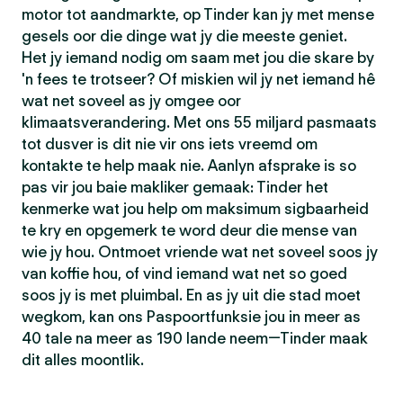
motor tot aandmarkte, op Tinder kan jy met mense
gesels oor die dinge wat jy die meeste geniet.
Het jy iemand nodig om saam met jou die skare by
'n fees te trotseer? Of miskien wil jy net iemand hê
wat net soveel as jy omgee oor
klimaatsverandering. Met ons 55 miljard pasmaats
tot dusver is dit nie vir ons iets vreemd om
kontakte te help maak nie. Aanlyn afsprake is so
pas vir jou baie makliker gemaak: Tinder het
kenmerke wat jou help om maksimum sigbaarheid
te kry en opgemerk te word deur die mense van
wie jy hou. Ontmoet vriende wat net soveel soos jy
van koffie hou, of vind iemand wat net so goed
soos jy is met pluimbal. En as jy uit die stad moet
wegkom, kan ons Paspoortfunksie jou in meer as
40 tale na meer as 190 lande neem—Tinder maak
dit alles moontlik.