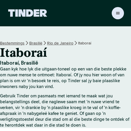
T
i
n
d
e
Bestemmings
Brasilië
Rio de Janeiro
Itaboraí
r
Itaboraí
-
t
u
Itaboraí, Brasilië
i
Gaan kyk hoe lyk die uitgaan-toneel op een van die beste plekke
s
om nuwe mense te ontmoet: Itaboraí. Of jy nou hier woon of van
b
plan is om vir 'n besoek te reis, op Tinder sal jy baie plaaslike
inwoners naby jou kan vind.
l
a
Gebruik Tinder om pasmaats met iemand te maak wat jou
d
belangstellings deel, die naglewe saam met 'n nuwe vriend te
verken, vir 'n drankie by 'n plaaslike kroeg in te val of 'n koffie-
afspraak in 'n nabygeleë kafee te geniet. Of gaan op 'n
verligtingstoestel deur die stad om al die beste dinge te ontdek of
te herontdek wat daar in die stad te doen is.