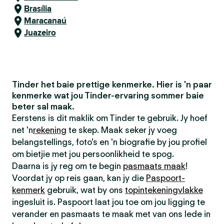
Brasília
Maracanaú
Juazeiro
Tinder het baie prettige kenmerke. Hier is 'n paar
kenmerke wat jou Tinder-ervaring sommer baie
beter sal maak.
Eerstens is dit maklik om Tinder te gebruik. Jy hoef
net 'n
rekening
te skep. Maak seker jy voeg
belangstellings, foto's en 'n biografie by jou profiel
om bietjie met jou persoonlikheid te spog.
Daarna is jy reg om te begin
pasmaats maak
!
Voordat jy op reis gaan, kan jy die
Paspoort-
kenmerk
gebruik, wat by ons
topintekeningvlakke
ingesluit is. Paspoort laat jou toe om jou ligging te
verander en pasmaats te maak met van ons lede in