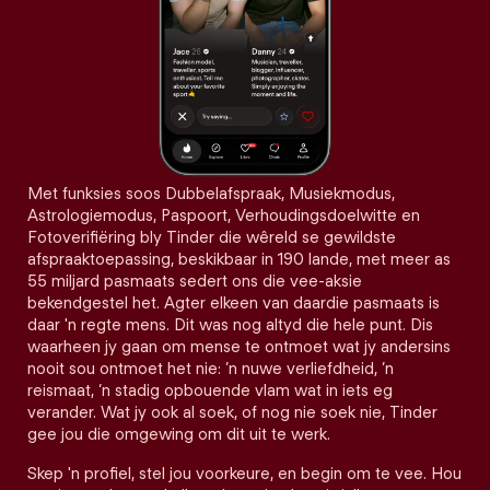
Met funksies soos Dubbelafspraak, Musiekmodus,
Astrologiemodus, Paspoort, Verhoudingsdoelwitte en
Fotoverifiëring bly Tinder die wêreld se gewildste
afspraaktoepassing, beskikbaar in 190 lande, met meer as
55 miljard pasmaats sedert ons die vee-aksie
bekendgestel het. Agter elkeen van daardie pasmaats is
daar 'n regte mens. Dit was nog altyd die hele punt. Dis
waarheen jy gaan om mense te ontmoet wat jy andersins
nooit sou ontmoet het nie: ’n nuwe verliefdheid, ’n
reismaat, ’n stadig opbouende vlam wat in iets eg
verander. Wat jy ook al soek, of nog nie soek nie, Tinder
gee jou die omgewing om dit uit te werk.
Skep 'n profiel, stel jou voorkeure, en begin om te vee. Hou