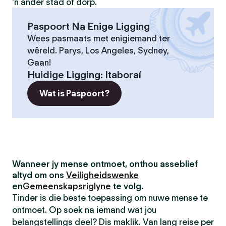
'n ander stad of dorp.
Paspoort Na Enige Ligging
Wees pasmaats met enigiemand ter
wêreld. Parys, Los Angeles, Sydney,
Gaan!
Huidige Ligging
:
Itaboraí
Wat is Paspoort?
Wanneer jy mense ontmoet, onthou asseblief
altyd om ons
Veiligheidswenke
en
Gemeenskapsriglyne
te volg.
Tinder is die beste toepassing om nuwe mense te
ontmoet. Op soek na iemand wat jou
belangstellings deel? Dis maklik. Van lang reise per