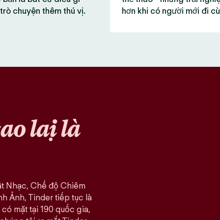
trò chuyện thêm thú vị.
hơn khi có người mới đi c
sao lại là
ật Nhạc, Chế độ Chiêm
 Ảnh, Tinder tiếp tục là
có mặt tại 190 quốc gia,