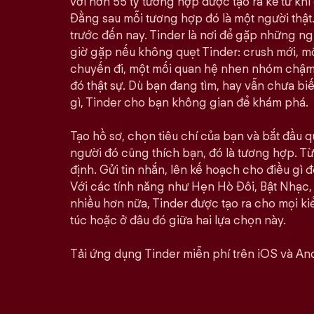
với hơn 55 tỷ tương hợp được tạo ra kể từ khi 
Đằng sau mỗi tương hợp đó là một người thật.
trước đến nay. Tinder là nơi để gặp những n
giờ gặp nếu không quẹt Tinder: crush mới, 
chuyến đi, một mối quan hệ nhen nhóm chậm rã
đó thật sự. Dù bạn đang tìm, hay vẫn chưa bi
gì, Tinder cho bạn không gian để khám phá.
Tạo hồ sơ, chọn tiêu chí của bạn và bắt đầu qu
người đó cũng thích bạn, đó là tương hợp. Từ 
định. Gửi tin nhắn, lên kế hoạch cho điều gì đó
Với các tính năng như Hẹn Hò Đôi, Bật Nhạc,
nhiều hơn nữa, Tinder được tạo ra cho mọi kiể
túc hoặc ở đâu đó giữa hai lựa chọn này.
Tải ứng dụng Tinder miễn phí trên iOS và And