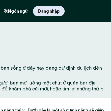
Ngôn ngữ
Đăng nhập
 bạn sống ở đây hay đang dự định du lịch đến
gười bạn mới, uống một chút ở quán bar địa
ể khám phá cái mới, hoặc tìm lại những thứ bị
h năng thú vị. Dưới đây là một số ít tính năng sẽ giúp