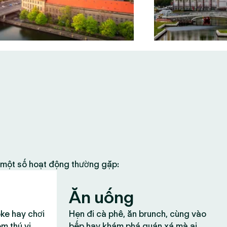
à một số hoạt động thường gặp:
Ăn uống
oke hay chơi
Hẹn đi cà phê, ăn brunch, cùng vào
ệm thú vị
bếp hay khám phá quán xá mà ai