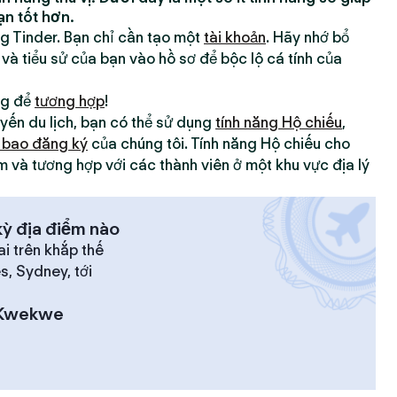
ạn tốt hơn.
ng Tinder. Bạn chỉ cần tạo một
tài khoản
. Hãy nhớ bổ
 và tiểu sử của bạn vào hồ sơ để bộc lộ cá tính của
ng để
tương hợp
!
yến du lịch, bạn có thể sử dụng
tính năng Hộ chiếu
,
 bao đăng ký
của chúng tôi. Tính năng Hộ chiếu cho
m và tương hợp với các thành viên ở một khu vực địa lý
ỳ địa điểm nào
ai trên khắp thế
es, Sydney, tới
Kwekwe