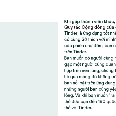
Khi gặp thành viên khác,
Quy tắc Cộng đồng
của 
Tinder là ứng dụng tốt n
có cùng Sở thích với mìn
các phiên chợ đêm, bạn có
trên Tinder.
Bạn muốn có người cùng m
gặp một người cũng quan t
hợp trên nền tảng, chúng 
hò qua mạng đã không còn 
bạn nổi bật trên ứng dụn
những người bạn cũng yêu
lông. Và khi bạn muốn "ra
thể đưa bạn đến 190 quố
thể với Tinder.