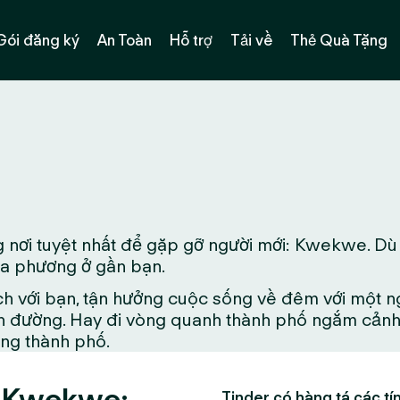
Gói đăng ký
An Toàn
Hỗ trợ
Tải về
Thẻ Quà Tặng
 nơi tuyệt nhất để gặp gỡ người mới: Kwekwe. Dù
địa phương ở gần bạn.
ch với bạn, tận hưởng cuộc sống về đêm với một n
 đường. Hay đi vòng quanh thành phố ngắm cảnh đ
ong thành phố.
o Kwekwe:
Tinder có hàng tá các tín