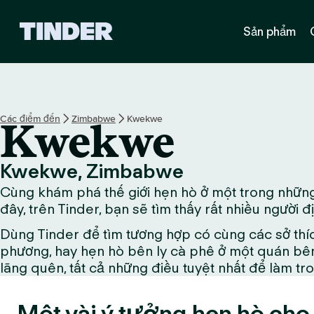
T
Sản phẩm
r
a
n
g
c
h
Các điểm đến
Zimbabwe
Kwekwe
Kwekwe
ủ
T
i
Kwekwe, Zimbabwe
n
Cùng khám phá thế giới hẹn hò ở một trong những
d
e
đây, trên Tinder, bạn sẽ tìm thấy rất nhiều người 
r
Dùng Tinder để tìm tương hợp có cùng các sở thí
phương, hay hẹn hò bên ly cà phê ở một quán bên
lãng quên, tất cả những điều tuyệt nhất để làm tr
Một vài ý tưởng hẹn hò ch