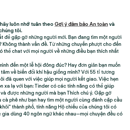
 hãy luôn nhớ tuân theo
Gợi ý đảm bảo An toàn
và
chúng tôi.
hất để gặp gỡ những người mới. Bạn đang tìm một người
h? Không thành vấn đề. Từ những chuyến phượt cho đến
 thể chat với mọi người về những điều bạn thích nhất
ình đến một lễ hội đông đúc? Hay đơn giản bạn muốn
âm về biến đổi khí hậu giống mình? Với 55 tỉ tương
tôi đã quen với việc giúp mọi người kết giao. Việc hẹn
xa lạ với bạn: Tinder có các tính năng có thể giúp
g và được những người mà bạn Thích chú ý. Gặp gỡ
 cà phê như bạn hay tìm một người cùng đánh cặp cầu
 khỏi" thành phố, tính năng Hộ chiếu của chúng tôi có
c gia dùng 40 ngôn ngữ khác nhau—mọi chuyện đều có