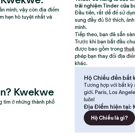
trải nghiệm Tinder của b
ần mình, vậy còn địa điểm
Đầu tiên, rất dễ để sử dụ
ểm hẹn hò tuyệt nhất và
sung đầy đủ Sở thích, ảnh
mình.
Tiếp theo, bạn đã sẵn sà
Trước khi bạn bắt đầu chu
được bao gồm trong
thuê
phép bạn thay đổi địa điể
khác.
Hộ Chiếu đến bất k
Tương hợp với bất kỳ 
hân? Kwekwe
giới. Paris, Los Angel
luôn!
g tìm ở những thành phố
Địa Điểm hiện tại
:
Hộ Chiếu là gì?