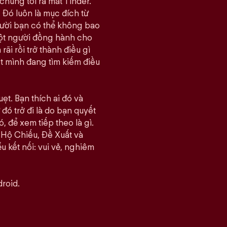
chúng tôi ra mắt Tinder.
 Đó luôn là mục đích từ
gười bạn có thể không bao
một người đồng hành cho
i rồi trở thành điều gì
ết mình đang tìm kiếm điều
ẹt. Bạn thích ai đó và
đó trở đi là do bạn quyết
, để xem tiếp theo là gì.
 Hộ Chiếu, Đề Xuất và
u kết nối: vui vẻ, nghiêm
roid.