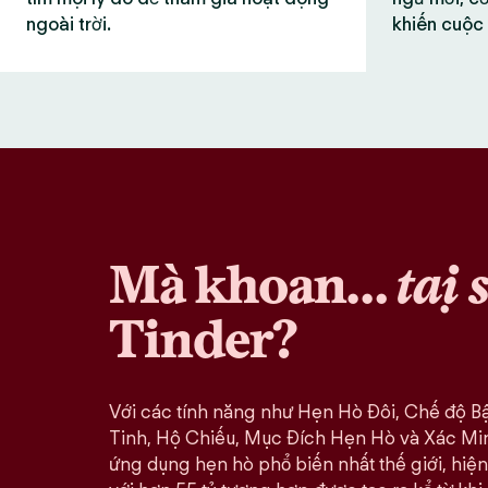
ngoài trời.
khiến cuộc 
Mà khoan…
tại 
Tinder?
Với các tính năng như Hẹn Hò Đôi, Chế độ B
Tinh, Hộ Chiếu, Mục Đích Hẹn Hò và Xác Minh
ứng dụng hẹn hò phổ biến nhất thế giới, hiện 