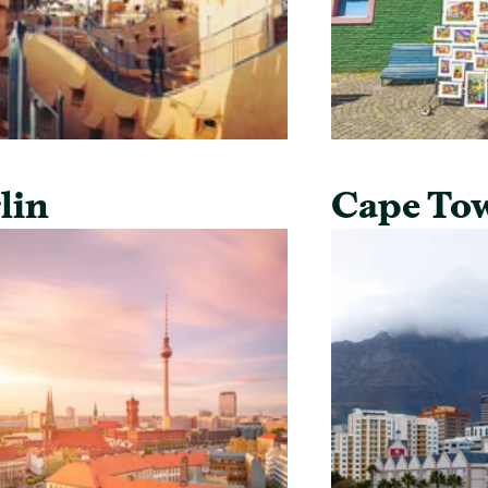
lin
Cape To