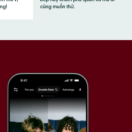
ùng!
cũng muốn thử.