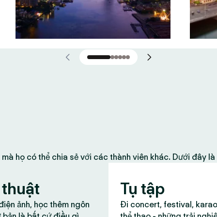
 mà họ có thể chia sẻ với các thành viên khác. Dưới đây l
thuật
Tụ tập
 điện ảnh, học thêm ngôn
Đi concert, festival, kara
 bản là bất cứ điều gì
thể thao - những trải nghi