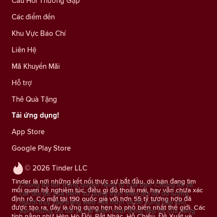
Câu Hỏi Thường Gặp
Các điểm đến
Khu Vực Báo Chí
Liên Hệ
Mã Khuyến Mãi
Hỗ trợ
Thẻ Quà Tặng
Tải ứng dụng!
App Store
Google Play Store
© 2026 Tinder LLC
Tinder là nơi những kết nối thực sự bắt đầu, dù bạn đang tìm
Chúng tôi tôn trọng quyền riêng tư của bạn. Chúng tôi và
mối quan hệ nghiêm túc, điều gì đó thoải mái, hay vẫn chưa xác
các đối tác của mình sử dụng trình theo dõi để đo lượng
định rõ. Có mặt tại 190 quốc gia với hơn 55 tỷ tương hợp đã
người truy cập trang web của mình và để cung cấp cho
được tạo ra, đây là ứng dụng hẹn hò phổ biến nhất thế giới. Các
bạn những ưu đãi và cải thiện hoạt động tiếp thị của riêng
tính năng như Hẹn Hò Đôi, Bật Nhạc, Hộ Chiếu, Đề Xuất và