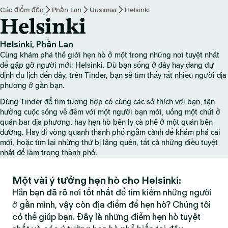
Các điểm đến
Phần Lan
Uusimaa
Helsinki
Helsinki
Helsinki, Phần Lan
Cùng khám phá thế giới hẹn hò ở một trong những nơi tuyệt nhất
để gặp gỡ người mới: Helsinki. Dù bạn sống ở đây hay đang dự
định du lịch đến đây, trên Tinder, bạn sẽ tìm thấy rất nhiều người địa
phương ở gần bạn.
Dùng Tinder để tìm tương hợp có cùng các sở thích với bạn, tận
hưởng cuộc sống về đêm với một người bạn mới, uống một chút ở
quán bar địa phương, hay hẹn hò bên ly cà phê ở một quán bên
đường. Hay đi vòng quanh thành phố ngắm cảnh để khám phá cái
mới, hoặc tìm lại những thứ bị lãng quên, tất cả những điều tuyệt
nhất để làm trong thành phố.
Một vài ý tưởng hẹn hò cho Helsinki:
Hẳn bạn đã rõ nơi tốt nhất để tìm kiếm những người
ở gần mình, vậy còn địa điểm để hẹn hò? Chúng tôi
có thể giúp bạn. Đây là những điểm hẹn hò tuyệt