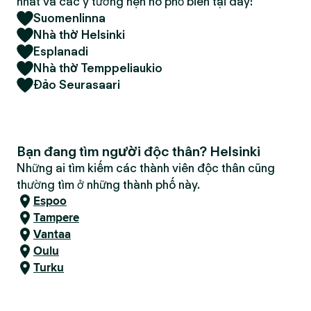
nhất và các ý tưởng hẹn hò phổ biến tại đây:
Suomenlinna
Nhà thờ Helsinki
Esplanadi
Nhà thờ Temppeliaukio
Đảo Seurasaari
Bạn đang tìm người độc thân? Helsinki
Những ai tìm kiếm các thành viên độc thân cũng
thường tìm ở những thành phố này.
Espoo
Tampere
Vantaa
Oulu
Turku