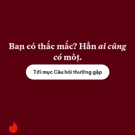
Bạn có thắc mắc? Hẳn
ai cũng
có
một.
Tới mục Câu hỏi thường gặp