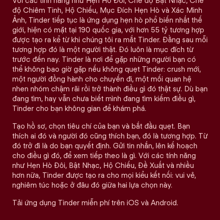
Với các tính năng như Hẹn Hò Đôi, Chế độ Bật Nhạc, Chế
độ Chiêm Tinh, Hộ Chiếu, Mục Đích Hẹn Hò và Xác Minh
Ảnh, Tinder tiếp tục là ứng dụng hẹn hò phổ biến nhất thế
giới, hiện có mặt tại 190 quốc gia, với hơn 55 tỷ tương hợp
được tạo ra kể từ khi chúng tôi ra mắt Tinder. Đằng sau mỗi
tương hợp đó là một người thật. Đó luôn là mục đích từ
trước đến nay. Tinder là nơi để gặp những người bạn có
thể không bao giờ gặp nếu không quẹt Tinder: crush mới,
một người đồng hành cho chuyến đi, một mối quan hệ
nhen nhóm chậm rãi rồi trở thành điều gì đó thật sự. Dù bạn
đang tìm, hay vẫn chưa biết mình đang tìm kiếm điều gì,
Tinder cho bạn không gian để khám phá.
Tạo hồ sơ, chọn tiêu chí của bạn và bắt đầu quẹt. Bạn
thích ai đó và người đó cũng thích bạn, đó là tương hợp. Từ
đó trở đi là do bạn quyết định. Gửi tin nhắn, lên kế hoạch
cho điều gì đó, để xem tiếp theo là gì. Với các tính năng
như Hẹn Hò Đôi, Bật Nhạc, Hộ Chiếu, Đề Xuất và nhiều
hơn nữa, Tinder được tạo ra cho mọi kiểu kết nối: vui vẻ,
nghiêm túc hoặc ở đâu đó giữa hai lựa chọn này.
Tải ứng dụng Tinder miễn phí trên iOS và Android.