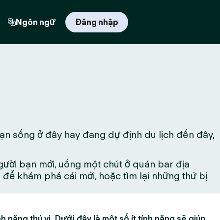
Ngôn ngữ
Đăng nhập
ạn sống ở đây hay đang dự định du lịch đến đây,
gười bạn mới, uống một chút ở quán bar địa
ể khám phá cái mới, hoặc tìm lại những thứ bị
h năng thú vị. Dưới đây là một số ít tính năng sẽ giúp