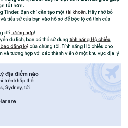
ạn tốt hơn.
ng Tinder. Bạn chỉ cần tạo một
tài khoản
. Hãy nhớ bổ
 và tiểu sử của bạn vào hồ sơ để bộc lộ cá tính của
ng để
tương hợp
!
yến du lịch, bạn có thể sử dụng
tính năng Hộ chiếu
,
 bao đăng ký
của chúng tôi. Tính năng Hộ chiếu cho
m và tương hợp với các thành viên ở một khu vực địa lý
ỳ địa điểm nào
ai trên khắp thế
es, Sydney, tới
Harare