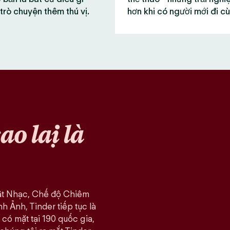
trò chuyện thêm thú vị.
hơn khi có người mới đi c
sao lại là
ật Nhạc, Chế độ Chiêm
 Ảnh, Tinder tiếp tục là
có mặt tại 190 quốc gia,