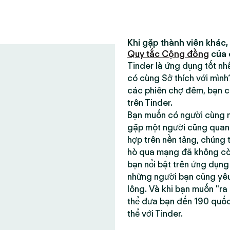
Khi gặp thành viên khác,
Quy tắc Cộng đồng
của 
Tinder là ứng dụng tốt n
có cùng Sở thích với mìn
các phiên chợ đêm, bạn có
trên Tinder.
Bạn muốn có người cùng m
gặp một người cũng quan t
hợp trên nền tảng, chúng 
hò qua mạng đã không còn 
bạn nổi bật trên ứng dụn
những người bạn cũng yêu
lông. Và khi bạn muốn "ra
thể đưa bạn đến 190 quố
thể với Tinder.