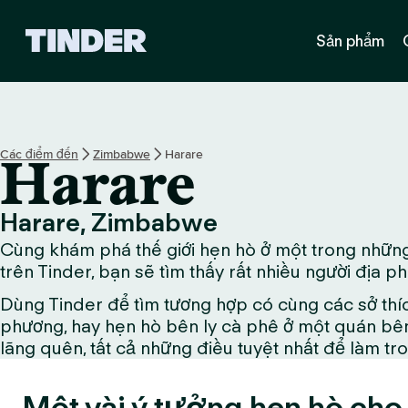
T
Sản phẩm
r
a
n
g
c
h
Các điểm đến
Zimbabwe
Harare
Harare
ủ
T
i
Harare, Zimbabwe
n
Cùng khám phá thế giới hẹn hò ở một trong những 
d
e
trên Tinder, bạn sẽ tìm thấy rất nhiều người địa 
r
Dùng Tinder để tìm tương hợp có cùng các sở thí
phương, hay hẹn hò bên ly cà phê ở một quán bên
lãng quên, tất cả những điều tuyệt nhất để làm tr
Một vài ý tưởng hẹn hò cho