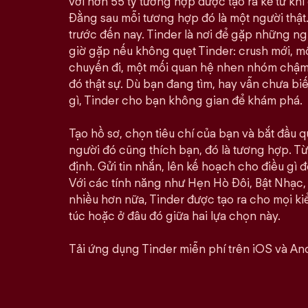
với hơn 55 tỷ tương hợp được tạo ra kể từ khi 
Đằng sau mỗi tương hợp đó là một người thật.
trước đến nay. Tinder là nơi để gặp những n
giờ gặp nếu không quẹt Tinder: crush mới, 
chuyến đi, một mối quan hệ nhen nhóm chậm rã
đó thật sự. Dù bạn đang tìm, hay vẫn chưa bi
gì, Tinder cho bạn không gian để khám phá.
Tạo hồ sơ, chọn tiêu chí của bạn và bắt đầu qu
người đó cũng thích bạn, đó là tương hợp. Từ 
định. Gửi tin nhắn, lên kế hoạch cho điều gì đó
Với các tính năng như Hẹn Hò Đôi, Bật Nhạc,
nhiều hơn nữa, Tinder được tạo ra cho mọi kiể
túc hoặc ở đâu đó giữa hai lựa chọn này.
Tải ứng dụng Tinder miễn phí trên iOS và And