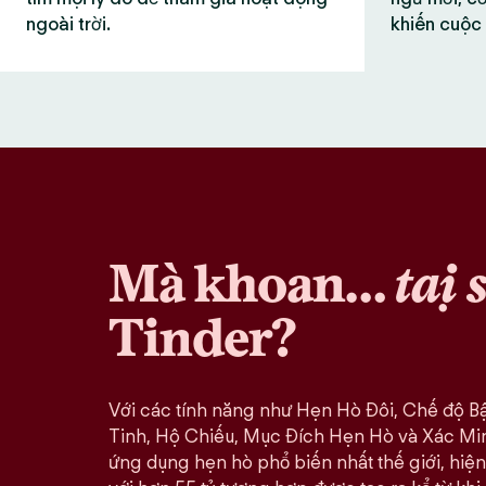
ngoài trời.
khiến cuộc 
Mà khoan…
tại 
Tinder?
Với các tính năng như Hẹn Hò Đôi, Chế độ B
Tinh, Hộ Chiếu, Mục Đích Hẹn Hò và Xác Minh
ứng dụng hẹn hò phổ biến nhất thế giới, hiện 