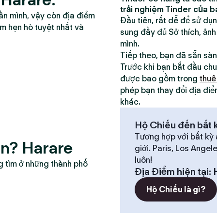
trải nghiệm Tinder của b
ần mình, vậy còn địa điểm
Đầu tiên, rất dễ để sử dụ
ểm hẹn hò tuyệt nhất và
sung đầy đủ Sở thích, ảnh
mình.
Tiếp theo, bạn đã sẵn sà
Trước khi bạn bắt đầu chu
được bao gồm trong
thuê
phép bạn thay đổi địa điể
khác.
Hộ Chiếu đến bất k
Tương hợp với bất kỳ 
ân? Harare
giới. Paris, Los Angel
luôn!
g tìm ở những thành phố
Địa Điểm hiện tại
:
Hộ Chiếu là gì?