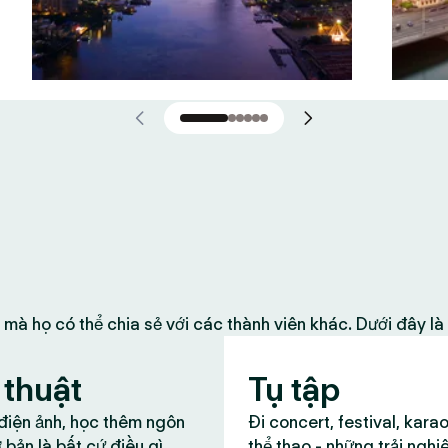
 mà họ có thể chia sẻ với các thành viên khác. Dưới đây l
thuật
Tụ tập
 điện ảnh, học thêm ngôn
Đi concert, festival, kara
 bản là bất cứ điều gì
thể thao - những trải nghi