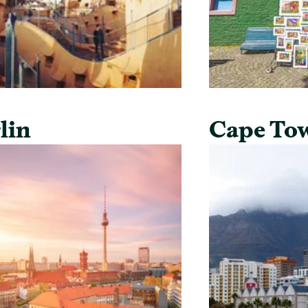
lin
Cape To