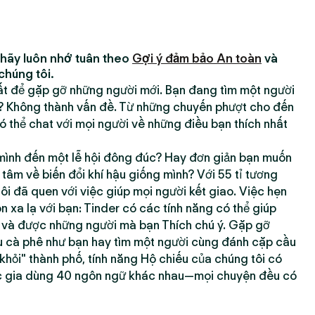
 hãy luôn nhớ tuân theo
Gợi ý đảm bảo An toàn
và
chúng tôi.
hất để gặp gỡ những người mới. Bạn đang tìm một người
h? Không thành vấn đề. Từ những chuyến phượt cho đến
 thể chat với mọi người về những điều bạn thích nhất
ình đến một lễ hội đông đúc? Hay đơn giản bạn muốn
âm về biến đổi khí hậu giống mình? Với 55 tỉ tương
tôi đã quen với việc giúp mọi người kết giao. Việc hẹn
xa lạ với bạn: Tinder có các tính năng có thể giúp
g và được những người mà bạn Thích chú ý. Gặp gỡ
 cà phê như bạn hay tìm một người cùng đánh cặp cầu
 khỏi" thành phố, tính năng Hộ chiếu của chúng tôi có
c gia dùng 40 ngôn ngữ khác nhau—mọi chuyện đều có