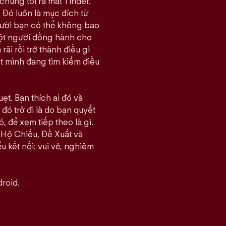
chúng tôi ra mắt Tinder.
 Đó luôn là mục đích từ
gười bạn có thể không bao
một người đồng hành cho
i rồi trở thành điều gì
ết mình đang tìm kiếm điều
ẹt. Bạn thích ai đó và
đó trở đi là do bạn quyết
, để xem tiếp theo là gì.
 Hộ Chiếu, Đề Xuất và
u kết nối: vui vẻ, nghiêm
roid.