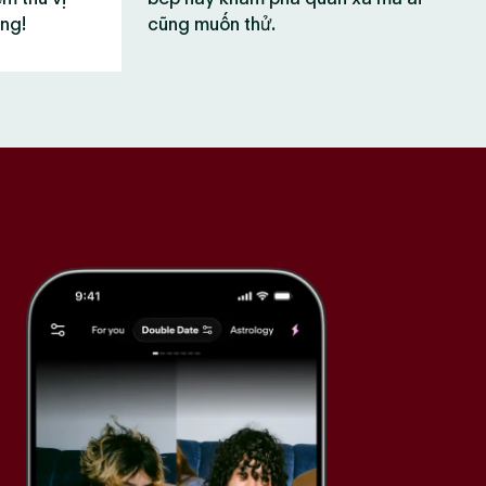
ùng!
cũng muốn thử.