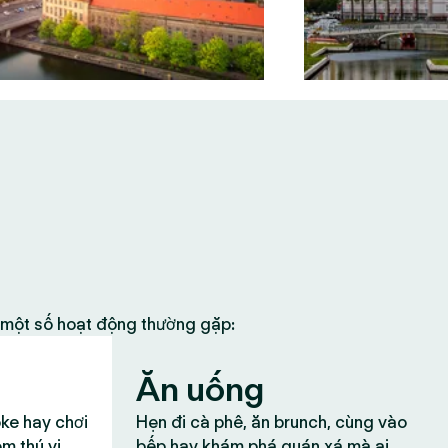
à một số hoạt động thường gặp:
Ăn uống
oke hay chơi
Hẹn đi cà phê, ăn brunch, cùng vào
ệm thú vị
bếp hay khám phá quán xá mà ai