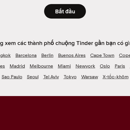
Bắt đầu
g xem các thành phố chuộng Tinder gần bạn có gì 
ngkok
Barcelona
Berlin
Buenos Aires
Cape Town
Cope
les
Madrid
Melbourne
Miami
Newyork
Oslo
Paris
Sao Paulo
Seoul
Tel Aviv
Tokyo
Warsaw
X-tốc-khôm