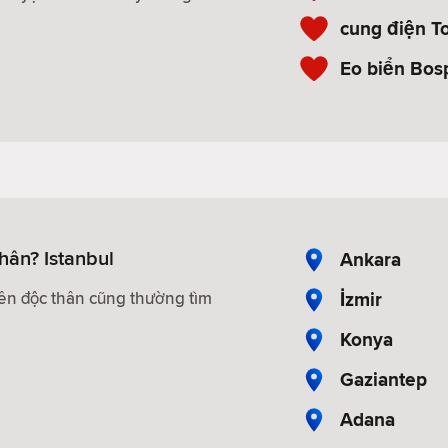
cung điện T
Eo biển Bos
hân? Istanbul
Ankara
İzmir
iên độc thân cũng thường tìm
Konya
Gaziantep
Adana