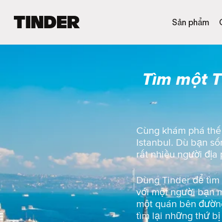
T
Sản phẩm
r
a
n
g
Tìm một T
c
h
ủ
T
i
n
Cùng khám phá thế g
d
Istanbul. Dù bạn số
e
rất nhiều người địa
r
Dùng Tinder để tìm
với một người bạn m
một quán bên đường
tìm lại những thứ b