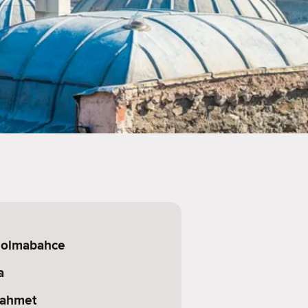
Dolmabahce
a
nahmet