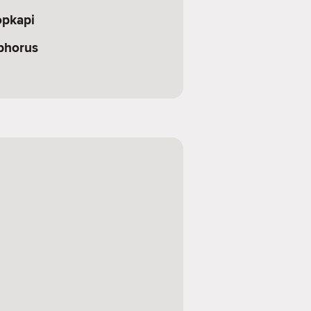
opkapi
phorus