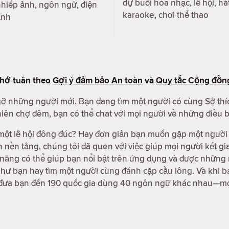
dự buổi hòa nhạc, lễ hội, há
hiếp ảnh, ngôn ngữ, điện
karaoke, chơi thể thao
ảnh
nhớ tuân theo
Gợi ý đảm bảo An toàn
và
Quy tắc Cộng đồn
 gỡ những người mới. Bạn đang tìm một người có cùng Sở thí
ên chợ đêm, bạn có thể chat với mọi người về những điều bạ
ột lễ hội đông đúc? Hay đơn giản bạn muốn gặp một người 
n nền tảng, chúng tôi đã quen với việc giúp mọi người kết 
nh năng có thể giúp bạn nổi bật trên ứng dụng và được nhữn
ư bạn hay tìm một người cùng đánh cặp cầu lông. Và khi bạ
 đưa bạn đến 190 quốc gia dùng 40 ngôn ngữ khác nhau—mọi