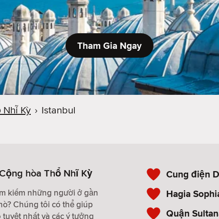
Tham Gia Ngay
 Nhĩ Kỳ
›
Istanbul
, Cộng hòa Thổ Nhĩ Kỳ
Cung điện 
tìm kiếm những người ở gần
Hagia Sophi
hò? Chúng tôi có thể giúp
Quận Sulta
tuyệt nhất và các ý tưởng