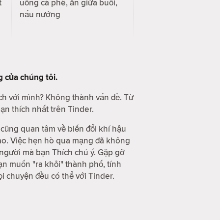
t
uống cà phê, ăn giữa buổi,
nấu nướng
g
của chúng tôi.
ch với mình? Không thành vấn đề. Từ
n thích nhất trên Tinder.
cũng quan tâm về biến đổi khí hậu
giao. Việc hẹn hò qua mạng đã không
g người mà bạn Thích chú ý. Gặp gỡ
n muốn "ra khỏi" thành phố, tính
 chuyện đều có thể với Tinder.