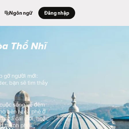
Ngôn ngữ
Đăng nhập
òa Thổ Nhĩ
p gỡ người mới:
der, bạn sẽ tìm thấy
g cuộc sống về đêm
hò bên ly cà phê ở
 phá cái mới, hoặc
ng thành phố.