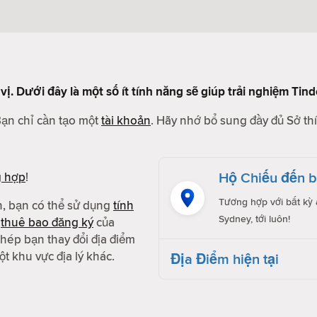
vị. Dưới đây là một số ít tính năng sẽ giúp trải nghiệm Tin
Bạn chỉ cần tạo một
tài khoản
. Hãy nhớ bổ sung đầy đủ Sở thí
Hộ Chiếu đến bâ
g hợp
!
Tương hợp với bất kỳ a
h, bạn có thể sử dụng
tính
Sydney, tới luôn!
g
thuê bao đăng ký
của
hép bạn thay đổi địa điểm
t khu vực địa lý khác.
Địa Điểm hiện tại