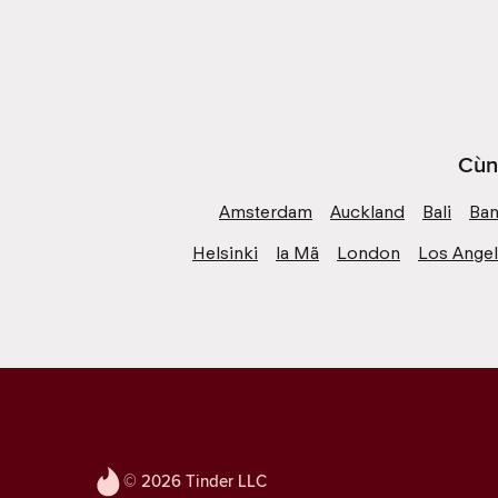
Cùn
Amsterdam
Auckland
Bali
Ba
Helsinki
la Mã
London
Los Ange
© 2026 Tinder LLC