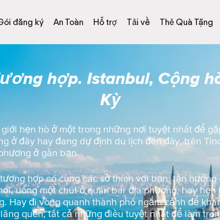
Gói đăng ký
An Toàn
Hỗ trợ
Tải về
Thẻ Quà Tặng
ương hợp. Istanbul, Cộng h
Kỳ
iới hẹn hò ở một trong những nơi tuyệt nhất để gặ
ng ở đây hay đang dự định du lịch đến đây, trên Tin
 phương ở gần bạn.
 tương hợp có cùng các sở thích với bạn, tận hưởn
ới, uống một chút ở quán bar địa phương, hay hẹn 
. Hay đi vòng quanh thành phố ngắm cảnh để khám
ị lãng quên, tất cả những điều tuyệt nhất để làm tro