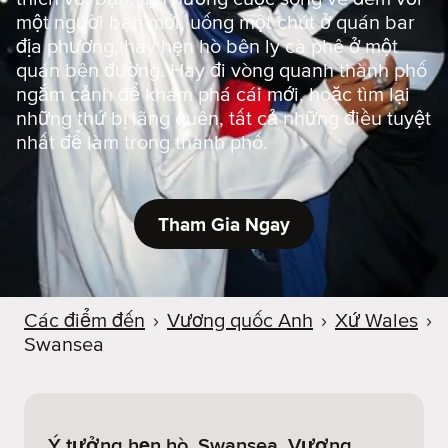
một người bạn mới, uống một chút ở quán bar
địa phương, hay hẹn hò bên ly cà phê ở một
quán bên đường. Hay đi vòng quanh thành phố
ngắm cảnh để khám phá cái mới, hoặc tìm lại
những thứ bị lãng quên, tất cả những điều tuyệt
nhất để làm trong thành phố.
Tham Gia Ngay
Các điểm đến
›
Vương quốc Anh
›
Xứ Wales
›
Swansea
Ý tưởng hẹn hò. Swansea, Vương