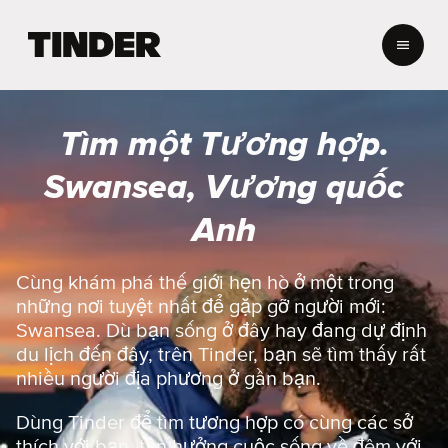
T
r
a
n
g
Tìm một Tương hợp.
c
h
Swansea, Vương quốc
ủ
T
Anh
i
n
d
Cùng khám phá thế giới hẹn hò ở một trong
e
những nơi tuyệt nhất để gặp gỡ người mới:
r
Swansea. Dù bạn sống ở đây hay đang dự định
du lịch đến đây, trên Tinder, bạn sẽ tìm thấy rất
nhiều người địa phương ở gần bạn.
Dùng Tinder để tìm tương hợp có cùng các sở
thích với bạn, tận hưởng cuộc sống về đêm với