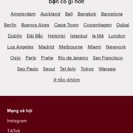
bạn có gì hot!
Amsterdam
Auckland
Bali
Bangkok
Barcelona
Berlin
Buenos Aires
Cape Town
Copenhagen
Dubai
Dublin
Đài Bắc
Helsinki
Istanbul
la Mã
London
Los Angeles
Madrid
Melbourne
Miami
Newyork
Oslo
Paris
Praha
Rio de Janeiro
San Francisco
Sao Paulo
Seoul
Tel Aviv
Tokyo
Warsaw
X-tốc-khôm
Mạng xã hội
Instagram
TikTok