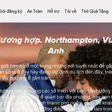
Gói đăng ký
An Toàn
Hỗ trợ
Tải về
Thẻ Quà Tặng
Tương hợp. Northampton, V
Anh
iới hẹn hò ở một trong những nơi tuyệt nhất để gặ
 sống ở đây hay đang dự định du lịch đến đây, trên
i địa phương ở gần bạn.
 tương hợp có cùng các sở thích với bạn, tận hưởn
ới, uống một chút ở quán bar địa phương, hay hẹn 
. Hay đi vòng quanh thành phố ngắm cảnh để khám
ị lãng quên, tất cả những điều tuyệt nhất để làm tro