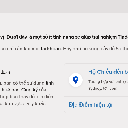
vị. Dưới đây là một số ít tính năng sẽ giúp trải nghiệm Tin
Bạn chỉ cần tạo một
tài khoản
. Hãy nhớ bổ sung đầy đủ Sở thí
Hộ Chiếu đến bâ
g hợp
!
Tương hợp với bất kỳ a
h, bạn có thể sử dụng
tính
Sydney, tới luôn!
g
thuê bao đăng ký
của
hép bạn thay đổi địa điểm
t khu vực địa lý khác.
Địa Điểm hiện tại