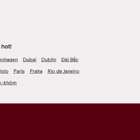
hot!
nhagen
Dubai
Dublin
Đài Bắc
Oslo
Paris
Praha
Rio de Janeiro
c-khôm