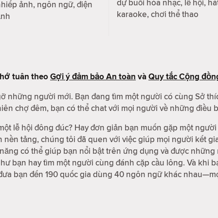
dự buổi hòa nhạc, lễ hội, há
hiếp ảnh, ngôn ngữ, điện
karaoke, chơi thể thao
ảnh
nhớ tuân theo
Gợi ý đảm bảo An toàn
và
Quy tắc Cộng đồn
 gỡ những người mới. Bạn đang tìm một người có cùng Sở thí
ên chợ đêm, bạn có thể chat với mọi người về những điều bạ
ột lễ hội đông đúc? Hay đơn giản bạn muốn gặp một người 
n nền tảng, chúng tôi đã quen với việc giúp mọi người kết 
nh năng có thể giúp bạn nổi bật trên ứng dụng và được nhữn
ư bạn hay tìm một người cùng đánh cặp cầu lông. Và khi bạ
 đưa bạn đến 190 quốc gia dùng 40 ngôn ngữ khác nhau—mọi