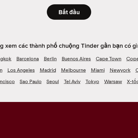
Bắt đầu
g xem các thành phố chuộng Tinder gần bạn có gì 
ngkok
Barcelona
Berlin
Buenos Aires
Cape Town
Cope
n
Los Angeles
Madrid
Melbourne
Miami
Newyork
ancisco
Sao Paulo
Seoul
Tel Aviv
Tokyo
Warsaw
X-tố