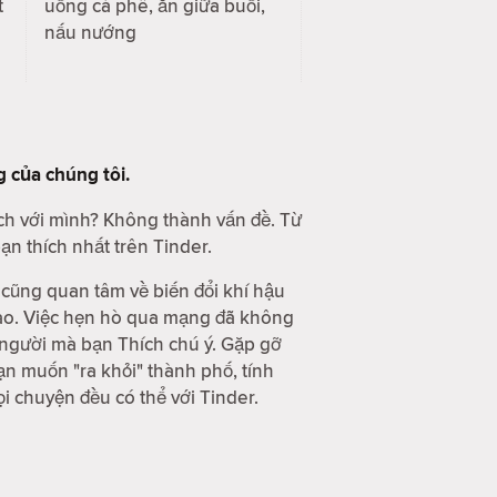
t
uống cà phê, ăn giữa buổi,
nấu nướng
g
của chúng tôi.
ch với mình? Không thành vấn đề. Từ
n thích nhất trên Tinder.
cũng quan tâm về biến đổi khí hậu
giao. Việc hẹn hò qua mạng đã không
g người mà bạn Thích chú ý. Gặp gỡ
n muốn "ra khỏi" thành phố, tính
 chuyện đều có thể với Tinder.