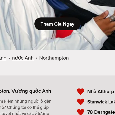
Tham Gia Ngay
Anh
›
nước Anh
›
Northampton
pton, Vương quốc Anh
Nhà Althorp
tìm kiếm những người ở gần
Stanwick La
hò? Chúng tôi có thể giúp
78 Derngate
tuyệt nhất và các ý tưởng