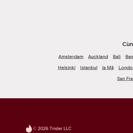
Cùn
Amsterdam
Auckland
Bali
Ba
Helsinki
Istanbul
la Mã
Londo
San Fr
© 2026 Tinder LLC