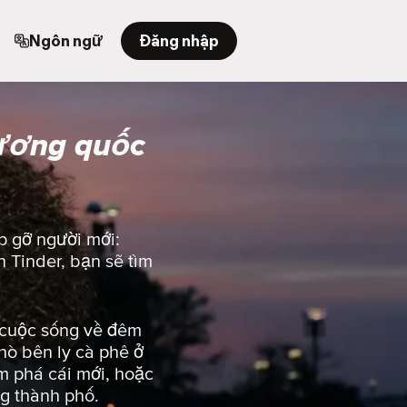
Ngôn ngữ
Đăng nhập
ương quốc
p gỡ người mới:
 Tinder, bạn sẽ tìm
g cuộc sống về đêm
hò bên ly cà phê ở
 phá cái mới, hoặc
ng thành phố.