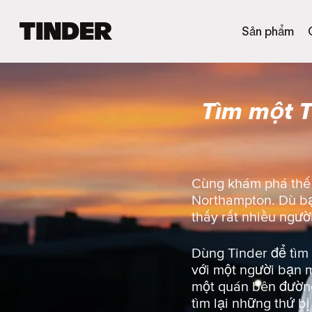
T
Sản phẩm
r
a
n
g
Tìm một 
c
h
ủ
T
i
n
Cùng khám phá thế g
d
Northampton. Dù bạn
e
thấy rất nhiều ngườ
r
Dùng Tinder để tìm
với một người bạn m
một quán bên đường
tìm lại những thứ b