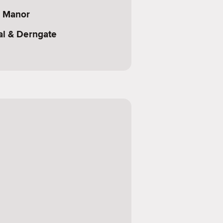
 Manor
al & Derngate