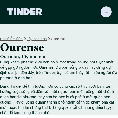
T
r
a
n
g
Các điểm đến
Tây ban nha
Ourense
c
Ourense
h
ủ
T
Ourense, Tây ban nha
i
Cùng khám phá thế giới hẹn hò ở một trong những nơi tuyệt nhất
n
để gặp gỡ người mới: Ourense. Dù bạn sống ở đây hay đang dự
d
định du lịch đến đây, trên Tinder, bạn sẽ tìm thấy rất nhiều người địa
phương ở gần bạn.
e
r
Dùng Tinder để tìm tương hợp có cùng các sở thích với bạn, tận
hưởng cuộc sống về đêm với một người bạn mới, uống một chút ở
quán bar địa phương, hay hẹn hò bên ly cà phê ở một quán bên
đường. Hay đi vòng quanh thành phố ngắm cảnh để khám phá cái
mới, hoặc tìm lại những thứ bị lãng quên, tất cả những điều tuyệt
nhất để làm trong thành phố.