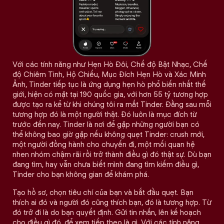
Với các tính năng như Hẹn Hò Đôi, Chế độ Bật Nhạc, Chế
độ Chiêm Tinh, Hộ Chiếu, Mục Đích Hẹn Hò và Xác Minh
Ảnh, Tinder tiếp tục là ứng dụng hẹn hò phổ biến nhất thế
giới, hiện có mặt tại 190 quốc gia, với hơn 55 tỷ tương hợp
được tạo ra kể từ khi chúng tôi ra mắt Tinder. Đằng sau mỗi
tương hợp đó là một người thật. Đó luôn là mục đích từ
trước đến nay. Tinder là nơi để gặp những người bạn có
thể không bao giờ gặp nếu không quẹt Tinder: crush mới,
một người đồng hành cho chuyến đi, một mối quan hệ
nhen nhóm chậm rãi rồi trở thành điều gì đó thật sự. Dù bạn
đang tìm, hay vẫn chưa biết mình đang tìm kiếm điều gì,
Tinder cho bạn không gian để khám phá.
Tạo hồ sơ, chọn tiêu chí của bạn và bắt đầu quẹt. Bạn
thích ai đó và người đó cũng thích bạn, đó là tương hợp. Từ
đó trở đi là do bạn quyết định. Gửi tin nhắn, lên kế hoạch
cho điều gì đó, để xem tiếp theo là gì. Với các tính năng