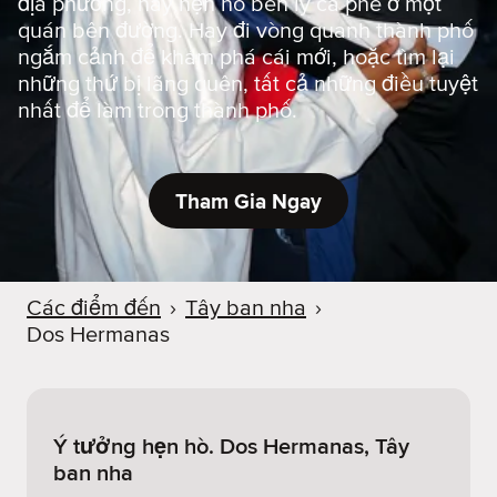
địa phương, hay hẹn hò bên ly cà phê ở một
quán bên đường. Hay đi vòng quanh thành phố
ngắm cảnh để khám phá cái mới, hoặc tìm lại
những thứ bị lãng quên, tất cả những điều tuyệt
nhất để làm trong thành phố.
Tham Gia Ngay
Các điểm đến
›
Tây ban nha
›
Dos Hermanas
Ý tưởng hẹn hò. Dos Hermanas, Tây
ban nha