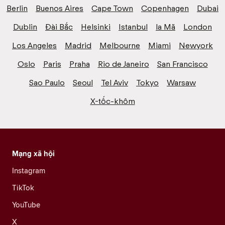
Berlin
Buenos Aires
Cape Town
Copenhagen
Dubai
Dublin
Đài Bắc
Helsinki
Istanbul
la Mã
London
Los Angeles
Madrid
Melbourne
Miami
Newyork
Oslo
Paris
Praha
Rio de Janeiro
San Francisco
Sao Paulo
Seoul
Tel Aviv
Tokyo
Warsaw
X-tốc-khôm
Mạng xã hội
Instagram
TikTok
YouTube
X