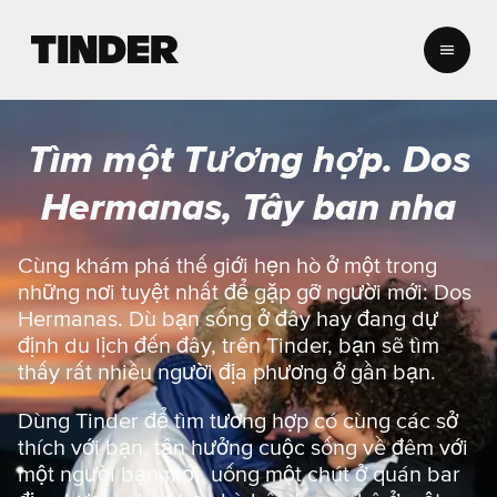
T
r
a
n
g
Tìm một Tương hợp. Dos
c
h
Hermanas, Tây ban nha
ủ
T
i
Cùng khám phá thế giới hẹn hò ở một trong
n
những nơi tuyệt nhất để gặp gỡ người mới: Dos
d
Hermanas. Dù bạn sống ở đây hay đang dự
e
định du lịch đến đây, trên Tinder, bạn sẽ tìm
r
thấy rất nhiều người địa phương ở gần bạn.
Dùng Tinder để tìm tương hợp có cùng các sở
thích với bạn, tận hưởng cuộc sống về đêm với
một người bạn mới, uống một chút ở quán bar