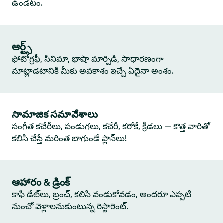
ఉండటం.
ఆర్ట్స్
ఫోటోగ్రఫీ, సినిమా, భాషా మార్పిడి, సాధారణంగా
మాట్లాడటానికి మీకు అవకాశం ఇచ్చే ఏదైనా అంశం.
సామాజిక సమావేశాలు
సంగీత కచేరీలు, పండుగలు, కచేరీ, కరోకే, క్రీడలు — కొత్త వారితో
కలిసి చేస్తే మరింత బాగుండే ప్లాన్‌లు!
ఆహారం & డ్రింక్
కాఫీ డేట్‌లు, బ్రంచ్, కలిసి వండుకోవడం, అందరూ ఎప్పటి
నుంచో వెళ్లాలనుకుంటున్న రెస్టారెంట్.