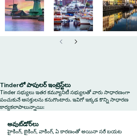
Tinderలో పాపులర్ ఇంట్రెస్ట్‌లు
Tinder సభ్యులు ఇతర కమ్యూనిటీ సభ్యులతో వారు సాధారణంగా
పంచుకునే ఆసక్తులను కనుగొంటారు. ఇవిగో ఇక్కడ కొన్ని సాధారణ
కార్యకలాపాలున్నాయి:
అవుట్‌డోర్‌లు
హైకింగ్, బైకింగ్, వాకింగ్, ఏ కారణంతో అయినా సరే బయట