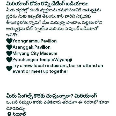
మిరియాంగ్ కోసం కొన్ని డేటింగ్ ఐడియాలు:
మీకు దగ్గరల్లో ఉండే వ్యక్తులను కనుగొనడానికి అత్యుత్తమ
ప్రదేశం మీకు ఇప్పటికే తెలుసు, కానీ వారిని ఎక్కడకు
తీసుకెళ్లబోతున్నారు? మేం మిమ్మల్ని పొందాం. పట్టణంలోని
అత్యుత్తమ డేట్ స్పాట్‌లు మరియు పాపులర్ ఐడియాలో
ఇవిగో:
Yeongnamnu Pavilion
Aranggak Pavilion
Miryang City Museum
Pyochungsa TempleWiyangji
Try a new local restaurant, bar or attend an
event or meet up together
మీరు సింగిల్స్ కొరకు చూస్తున్నారా? మిరియాంగ్
ఒంటరి సభ్యుల కొరకు వెతికేవారు తరచుగా ఈ నగరాల్లో కూడా
చూడవచ్చు.
సియోల్