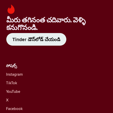
మీరు తగినంత చదివారు. వెళ్ళి
కనుగొనండి.
Tinder డౌన్‌లోడ్ చేయండి
సోషల్స్
Instagram
TikTok
YouTube
X
Facebook