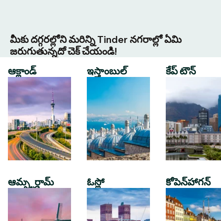
మీకు దగ్గరల్లోని మరిన్ని Tinder నగరాల్లో ఏమి
జరుగుతున్నదో చెక్ చేయండి!
ఆక్లాండ్
ఇస్తాంబుల్
కేప్ టౌన్
ఆమ్స్టర్డామ్
ఓస్లో
కోపెన్‌హాగన్