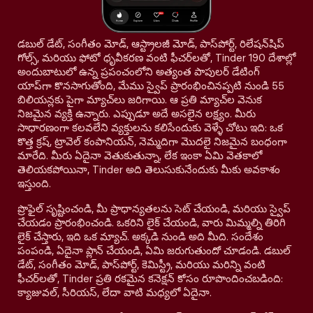
డబుల్ డేట్, సంగీతం మోడ్, ఆస్ట్రాలజీ మోడ్, పాస్‌పోర్ట్, రిలేషన్‌షిప్
గోల్స్, మరియు ఫోటో ధృవీకరణ వంటి ఫీచర్‌లతో, Tinder 190 దేశాల్లో
అందుబాటులో ఉన్న ప్రపంచంలోని అత్యంత పాపులర్ డేటింగ్
యాప్‌గా కొనసాగుతోంది, మేము స్వైప్ ప్రారంభించినప్పటి నుండి 55
బిలియన్లకు పైగా మ్యాచ్‌లు జరిగాయి. ఆ ప్రతి మ్యాచ్‌ల వెనుక
నిజమైన వ్యక్తి ఉన్నారు. ఎప్పుడూ అదే అసలైన లక్ష్యం. మీరు
సాధారణంగా కలవలేని వ్యక్తులను కలిసేందుకు వెళ్ళే చోటు ఇది: ఒక
కొత్త క్రష్, ట్రావెల్ కంపానియన్, నెమ్మదిగా మొదలై నిజమైన బంధంగా
మారేది. మీరు ఏదైనా వెతుకుతున్నా, లేక ఇంకా ఏమి వెతకాలో
తెలియకపోయినా, Tinder అది తెలుసుకునేందుకు మీకు అవకాశం
ఇస్తుంది.
ప్రొఫైల్ సృష్టించండి, మీ ప్రాధాన్యతలను సెట్ చేయండి, మరియు స్వైప్
చేయడం ప్రారంభించండి. ఒకరిని లైక్ చేయండి, వారు మిమ్మల్ని తిరిగి
లైక్ చేస్తారు, ఇది ఒక మ్యాచ్. అక్కడి నుండి అది మీది. సందేశం
పంపండి, ఏదైనా ప్లాన్ చేయండి, ఏమి జరుగుతుందో చూడండి. డబుల్
డేట్, సంగీతం మోడ్, పాస్‌పోర్ట్, కెమిస్ట్రీ, మరియు మరిన్ని వంటి
ఫీచర్‌లతో, Tinder ప్రతి రకమైన కనెక్షన్ కోసం రూపొందించబడింది:
క్యాజువల్, సీరియస్, లేదా వాటి మధ్యలో ఏదైనా.