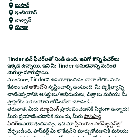
బుసాన్
ఇంచియాన్
నాన్సాన్
యోజు
Tinder ఫన్ ఫీచర్‌లతో నిండి ఉంది. ఇవిగో కొన్ని ఫీచర్‌లు
ఇక్కడ ఉన్నాయి, ఇవి మీ Tinder అనుభవాన్ని మరింత
మెరుగ్గా మారుస్తాయి.
ముందుగా, Tinderని ఉపయోగించడం చాలా తేలిక. మీరు
కేవలం ఒక
అకౌంట్‌ని
సృష్టించాల్సి ఉంటుంది. మీ వ్యక్తిత్వాన్ని
చాటిచెప్పడానికి ఆసక్తులు/అభిరుచులు, చిత్రాలు మరియు మీ
ప్రొఫైల్‌కు ఒక బయోని జోడించేలా చూడండి.
తరువాత, మీరు
మ్యాచింగ్
ప్రారంభించడానికి సిద్ధంగా ఉన్నారు!
మీరు ప్రయాణించడానికి ముందు, మీరు
పాస్‌పోర్ట్
ఫీచర్
ఉపయోగించవచ్చు, ఇది మా
ప్రీమియం సబ్‌స్క్రిప్షన్‌ల్లో
చేర్చబడింది. పాస్‌వర్డ్ మీ లొకేషన్‌ని మార్చుకోవడానికి మరియు