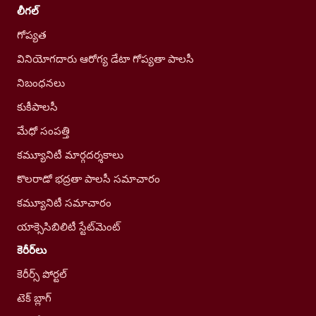
లీగల్
గోప్యత
వినియోగదారు ఆరోగ్య డేటా గోప్యతా పాలసీ
నిబంధనలు
కుకీపాలసీ
మేధో సంపత్తి
కమ్యూనిటీ మార్గదర్శకాలు
కొలరాడో భద్రతా పాలసీ సమాచారం
కమ్యూనిటీ సమాచారం
యాక్సెసిబిలిటీ స్టేట్‌మెంట్
కెరీర్‌లు
కెరీర్స్ పోర్టల్
టెక్ బ్లాగ్