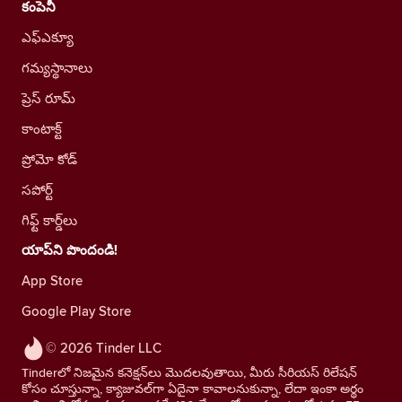
కంపెనీ
ఎఫ్ఎక్యూ
గమ్యస్థానాలు
ప్రెస్ రూమ్
కాంటాక్ట్
ప్రోమో కోడ్
సపోర్ట్
గిఫ్ట్ కార్డ్‌లు
యాప్‌ని పొందండి!
App Store
Google Play Store
© 2026 Tinder LLC
Tinderలో నిజమైన కనెక్షన్‌లు మొదలవుతాయి, మీరు సీరియస్ రిలేషన్
కోసం చూస్తున్నా, క్యాజువల్‌గా ఏదైనా కావాలనుకున్నా, లేదా ఇంకా అర్థం