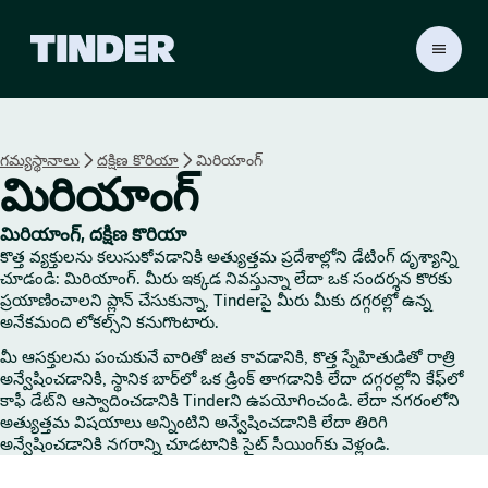
T
i
n
d
e
గమ్యస్థానాలు
దక్షిణ కొరియా
మిరియాంగ్
r
మిరియాంగ్
హో
మ్
మిరియాంగ్, దక్షిణ కొరియా
కొత్త వ్యక్తులను కలుసుకోవడానికి అత్యుత్తమ ప్రదేశాల్లోని డేటింగ్ దృశ్యాన్ని
చూడండి: మిరియాంగ్. మీరు ఇక్కడ నివస్తున్నా లేదా ఒక సందర్శన కొరకు
ప్రయాణించాలని ప్లాన్ చేసుకున్నా, Tinderపై మీరు మీకు దగ్గరల్లో ఉన్న
అనేకమంది లోకల్స్‌ని కనుగొంటారు.
మీ ఆసక్తులను పంచుకునే వారితో జత కావడానికి, కొత్త స్నేహితుడితో రాత్రి
అన్వేషించడానికి, స్థానిక బార్‌లో ఒక డ్రింక్ తాగడానికి లేదా దగ్గరల్లోని కేఫ్‌లో
కాఫీ డేట్‌ని ఆస్వాదించడానికి Tinderని ఉపయోగించండి. లేదా నగరంలోని
అత్యుత్తమ విషయాలు అన్నింటిని అన్వేషించడానికి లేదా తిరిగి
అన్వేషించడానికి నగరాన్ని చూడటానికి సైట్ సీయింగ్‌కు వెళ్లండి.