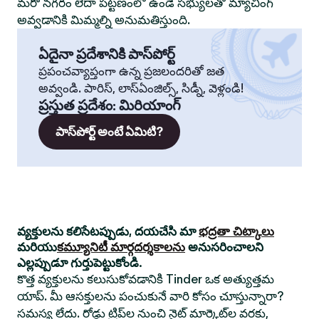
మరో నగరం లేదా పట్టణంలో ఉండే సభ్యులతో మ్యాచింగ్
అవ్వడానికి మిమ్మల్ని అనుమతిస్తుంది.
ఏదైనా ప్రదేశానికి పాస్‌పోర్ట్
ప్రపంచవ్యాప్తంగా ఉన్న ప్రజలందరితో జత
అవ్వండి. పారిస్, లాస్‌ఏంజిల్స్, సిడ్నీ, వెళ్లండి!
ప్రస్తుత ప్రదేశం
:
మిరియాంగ్
పాస్‌పోర్ట్ అంటే ఏమిటి?
వ్యక్తులను కలిసేటప్పుడు, దయచేసి మా
భద్రతా చిట్కాలు
మరియు
కమ్యూనిటీ మార్గదర్శకాలను
అనుసరించాలని
ఎల్లప్పుడూ గుర్తుపెట్టుకోండి.
కొత్త వ్యక్తులను కలుసుకోవడానికి Tinder ఒక అత్యుత్తమ
యాప్. మీ ఆసక్తులను పంచుకునే వారి కోసం చూస్తున్నారా?
సమస్య లేదు. రోడ్డు ట్రిప్‌ల నుంచి నైట్ మార్కెట్‌ల వరకు,