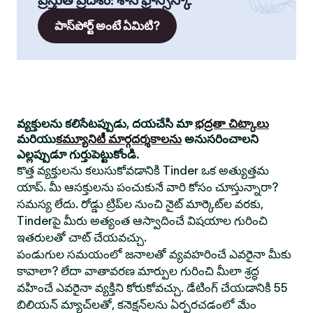
ప్రస్తుత ప్రదేశం
:
శాన్ ఫ్రాన్సిస్కొ
పాస్‌పోర్ట్ అంటే ఏమిటి?
వ్యక్తులను కలిసేటప్పుడు, దయచేసి మా
భద్రతా చిట్కాలు
మరియు
కమ్యూనిటీ మార్గదర్శకాలను
అనుసరించాలని
ఎల్లప్పుడూ గుర్తుపెట్టుకోండి.
కొత్త వ్యక్తులను కలుసుకోవడానికి Tinder ఒక అత్యుత్తమ
యాప్. మీ ఆసక్తులను పంచుకునే వారి కోసం చూస్తున్నారా?
సమస్య లేదు. రోడ్డు ట్రిప్‌ల నుంచి నైట్ మార్కెట్‌ల వరకు,
Tinderపై మీరు అత్యంత ఆస్వాదించే విషయాల గురించి
ఇతరులతో చాట్ చేయవచ్చు.
పండుగుల సమయంలో జనాలతో వ్యవహరించే ఎవరైనా మీకు
కావాలా? లేదా వాతావరణ మార్పుల గురించి మీలా శ్రద్ధ
వహించే ఎవరైనా వ్యక్తిని కోరుకోవచ్చు. డేటింగ్ చేయడానికి 55
బిలియన్ మ్యాచ్‌లతో, కనెక్షన్‌లను ఏర్పరచడంలో మేం