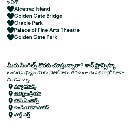
ఇవిగో:
Alcatraz Island
Golden Gate Bridge
Oracle Park
Palace of Fine Arts Theatre
Golden Gate Park
మీరు సింగిల్స్ కొరకు చూస్తున్నారా? శాన్ ఫ్రాన్సిస్కొ
ఒంటరి సభ్యుల కొరకు వెతికేవారు తరచుగా ఈ నగరాల్లో కూడా
చూడవచ్చు.
న్యూయార్క్
అలెగ్జాండ్రియా
లాస్ ఏంజెల్స్
ఇండియానాపోలిస్
ఫోర్ట్ వర్త్