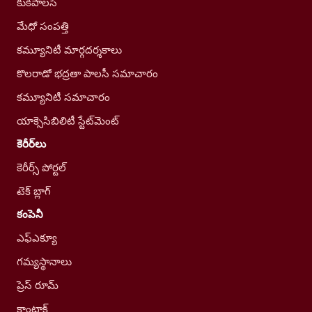
కుకీపాలసీ
మేధో సంపత్తి
కమ్యూనిటీ మార్గదర్శకాలు
కొలరాడో భద్రతా పాలసీ సమాచారం
కమ్యూనిటీ సమాచారం
యాక్సెసిబిలిటీ స్టేట్‌మెంట్
కెరీర్‌లు
కెరీర్స్ పోర్టల్
టెక్ బ్లాగ్
కంపెనీ
ఎఫ్ఎక్యూ
గమ్యస్థానాలు
ప్రెస్ రూమ్
కాంటాక్ట్