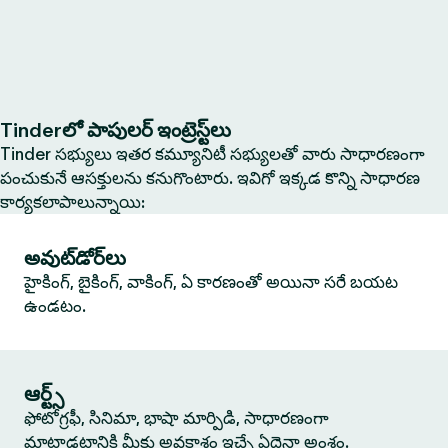
Tinderలో పాపులర్ ఇంట్రెస్ట్‌లు
Tinder సభ్యులు ఇతర కమ్యూనిటీ సభ్యులతో వారు సాధారణంగా
పంచుకునే ఆసక్తులను కనుగొంటారు. ఇవిగో ఇక్కడ కొన్ని సాధారణ
కార్యకలాపాలున్నాయి:
అవుట్‌డోర్‌లు
హైకింగ్, బైకింగ్, వాకింగ్, ఏ కారణంతో అయినా సరే బయట
ఉండటం.
ఆర్ట్స్
ఫోటోగ్రఫీ, సినిమా, భాషా మార్పిడి, సాధారణంగా
మాట్లాడటానికి మీకు అవకాశం ఇచ్చే ఏదైనా అంశం.