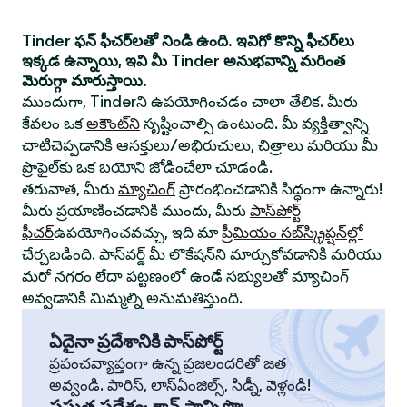
Tinder ఫన్ ఫీచర్‌లతో నిండి ఉంది. ఇవిగో కొన్ని ఫీచర్‌లు
ఇక్కడ ఉన్నాయి, ఇవి మీ Tinder అనుభవాన్ని మరింత
మెరుగ్గా మారుస్తాయి.
ముందుగా, Tinderని ఉపయోగించడం చాలా తేలిక. మీరు
కేవలం ఒక
అకౌంట్‌ని
సృష్టించాల్సి ఉంటుంది. మీ వ్యక్తిత్వాన్ని
చాటిచెప్పడానికి ఆసక్తులు/అభిరుచులు, చిత్రాలు మరియు మీ
ప్రొఫైల్‌కు ఒక బయోని జోడించేలా చూడండి.
తరువాత, మీరు
మ్యాచింగ్
ప్రారంభించడానికి సిద్ధంగా ఉన్నారు!
మీరు ప్రయాణించడానికి ముందు, మీరు
పాస్‌పోర్ట్
ఫీచర్
ఉపయోగించవచ్చు, ఇది మా
ప్రీమియం సబ్‌స్క్రిప్షన్‌ల్లో
చేర్చబడింది. పాస్‌వర్డ్ మీ లొకేషన్‌ని మార్చుకోవడానికి మరియు
మరో నగరం లేదా పట్టణంలో ఉండే సభ్యులతో మ్యాచింగ్
అవ్వడానికి మిమ్మల్ని అనుమతిస్తుంది.
ఏదైనా ప్రదేశానికి పాస్‌పోర్ట్
ప్రపంచవ్యాప్తంగా ఉన్న ప్రజలందరితో జత
అవ్వండి. పారిస్, లాస్‌ఏంజిల్స్, సిడ్నీ, వెళ్లండి!