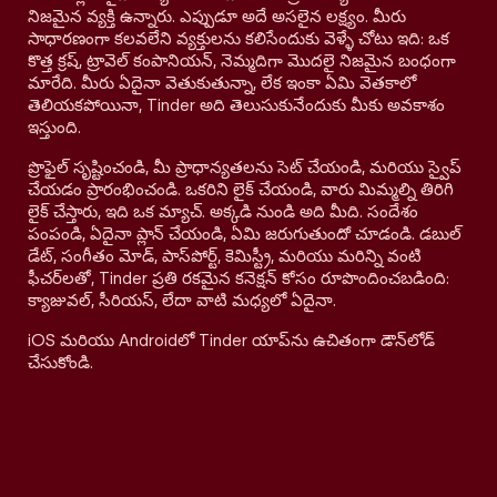
నిజమైన వ్యక్తి ఉన్నారు. ఎప్పుడూ అదే అసలైన లక్ష్యం. మీరు
సాధారణంగా కలవలేని వ్యక్తులను కలిసేందుకు వెళ్ళే చోటు ఇది: ఒక
కొత్త క్రష్, ట్రావెల్ కంపానియన్, నెమ్మదిగా మొదలై నిజమైన బంధంగా
మారేది. మీరు ఏదైనా వెతుకుతున్నా, లేక ఇంకా ఏమి వెతకాలో
తెలియకపోయినా, Tinder అది తెలుసుకునేందుకు మీకు అవకాశం
ఇస్తుంది.
ప్రొఫైల్ సృష్టించండి, మీ ప్రాధాన్యతలను సెట్ చేయండి, మరియు స్వైప్
చేయడం ప్రారంభించండి. ఒకరిని లైక్ చేయండి, వారు మిమ్మల్ని తిరిగి
లైక్ చేస్తారు, ఇది ఒక మ్యాచ్. అక్కడి నుండి అది మీది. సందేశం
పంపండి, ఏదైనా ప్లాన్ చేయండి, ఏమి జరుగుతుందో చూడండి. డబుల్
డేట్, సంగీతం మోడ్, పాస్‌పోర్ట్, కెమిస్ట్రీ, మరియు మరిన్ని వంటి
ఫీచర్‌లతో, Tinder ప్రతి రకమైన కనెక్షన్ కోసం రూపొందించబడింది:
క్యాజువల్, సీరియస్, లేదా వాటి మధ్యలో ఏదైనా.
iOS మరియు Androidలో Tinder యాప్‌ను ఉచితంగా డౌన్‌లోడ్
చేసుకోండి.