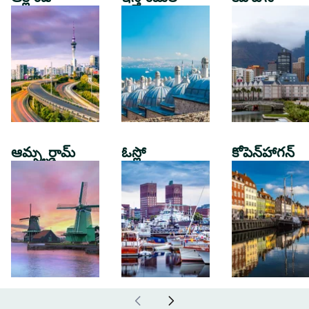
ఆమ్స్టర్డామ్
ఓస్లో
కోపెన్‌హాగన్