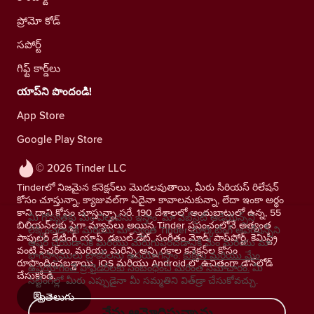
ప్రోమో కోడ్
సపోర్ట్
గిఫ్ట్ కార్డ్‌లు
యాప్‌ని పొందండి!
App Store
Google Play Store
© 2026 Tinder LLC
Tinderలో నిజమైన కనెక్షన్‌లు మొదలవుతాయి, మీరు సీరియస్ రిలేషన్
కోసం చూస్తున్నా, క్యాజువల్‌గా ఏదైనా కావాలనుకున్నా, లేదా ఇంకా అర్థం
కాని దాని కోసం చూస్తున్నా సరే. 190 దేశాలలో అందుబాటులో ఉన్న, 55
మీ గోప్యతకు మేం విలువను ఇస్తాం. మా వెబ్‌సైట్ ఆడియెన్స్‌ని
బిలియన్‌లకు పైగా మ్యాచ్‌లు అయిన Tinder ప్రపంచంలోనే అత్యంత
లెక్కించడానికి మరియు మా స్వంత Tinder మార్కెటింగ్ ఆపరేషన్స్‌ని
పాపులర్ డేటింగ్ యాప్. డబుల్ డేట్, సంగీతం మోడ్, పాస్‌పోర్ట్, కెమిస్ట్రీ
ఆఫర్ చేయడానికి మరియు మెరుగుపరచడానికి మేం మరియు మా
వంటి ఫీచర్‌లు, మరియు మరిన్ని అన్ని రకాల కనెక్షన్‌ల కోసం
భాగస్వాములు ట్రాకర్‌లను ఉపయోగిస్తాం.
కుకీలు మరియు మేం
రూపొందించబడ్డాయి. iOS మరియు Android లో ఉచితంగా డౌన్‌లోడ్
ఉపయోగించే ప్రొవైడర్‌లకు సంబంధించి మరింత సమాచారం.
మీ
చేసుకోండి.
సెట్టింగ్‌ల్లో మీరు ఎప్పుడైనా మీ సమ్మతిని విత్‌డ్రా చేసుకోవచ్చు.
తెలుగు
నేను ఆమోదిస్తున్నాను