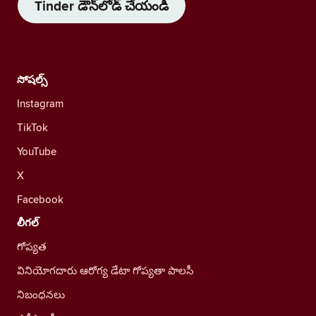
Tinder డౌన్‌లోడ్ చేయండి
సోషల్స్
Instagram
TikTok
YouTube
X
Facebook
లీగల్
గోప్యత
వినియోగదారు ఆరోగ్య డేటా గోప్యతా పాలసీ
నిబంధనలు