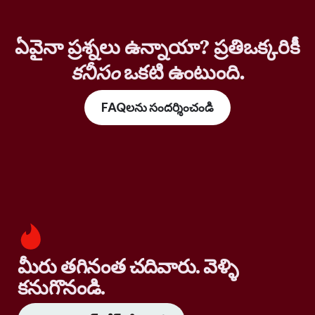
ఏవైనా ప్రశ్నలు ఉన్నాయా? ప్రతిఒక్కరికీ
కనీసం
ఒకటి ఉంటుంది.
FAQలను సందర్శించండి
మీరు తగినంత చదివారు. వెళ్ళి
కనుగొనండి.