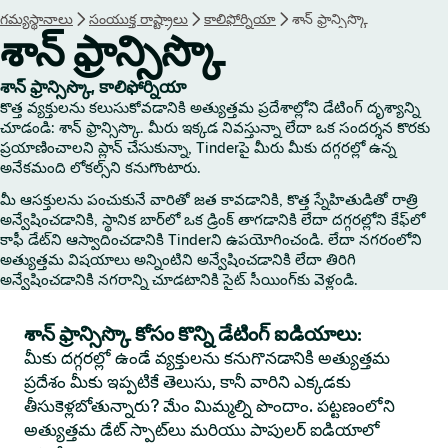
గమ్యస్థానాలు
సంయుక్త రాష్ట్రాలు
కాలిఫోర్నియా
శాన్ ఫ్రాన్సిస్కొ
శాన్ ఫ్రాన్సిస్కొ
శాన్ ఫ్రాన్సిస్కొ, కాలిఫోర్నియా
కొత్త వ్యక్తులను కలుసుకోవడానికి అత్యుత్తమ ప్రదేశాల్లోని డేటింగ్ దృశ్యాన్ని
చూడండి: శాన్ ఫ్రాన్సిస్కొ. మీరు ఇక్కడ నివస్తున్నా లేదా ఒక సందర్శన కొరకు
ప్రయాణించాలని ప్లాన్ చేసుకున్నా, Tinderపై మీరు మీకు దగ్గరల్లో ఉన్న
అనేకమంది లోకల్స్‌ని కనుగొంటారు.
మీ ఆసక్తులను పంచుకునే వారితో జత కావడానికి, కొత్త స్నేహితుడితో రాత్రి
అన్వేషించడానికి, స్థానిక బార్‌లో ఒక డ్రింక్ తాగడానికి లేదా దగ్గరల్లోని కేఫ్‌లో
కాఫీ డేట్‌ని ఆస్వాదించడానికి Tinderని ఉపయోగించండి. లేదా నగరంలోని
అత్యుత్తమ విషయాలు అన్నింటిని అన్వేషించడానికి లేదా తిరిగి
అన్వేషించడానికి నగరాన్ని చూడటానికి సైట్ సీయింగ్‌కు వెళ్లండి.
శాన్ ఫ్రాన్సిస్కొ కోసం కొన్ని డేటింగ్ ఐడియాలు:
మీకు దగ్గరల్లో ఉండే వ్యక్తులను కనుగొనడానికి అత్యుత్తమ
ప్రదేశం మీకు ఇప్పటికే తెలుసు, కానీ వారిని ఎక్కడకు
తీసుకెళ్లబోతున్నారు? మేం మిమ్మల్ని పొందాం. పట్టణంలోని
అత్యుత్తమ డేట్ స్పాట్‌లు మరియు పాపులర్ ఐడియాలో