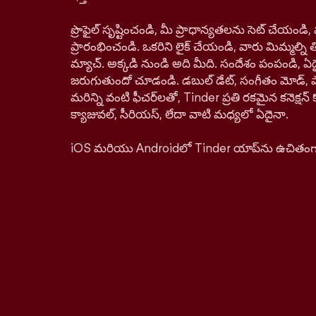
ప్రొఫైల్ సృష్టించండి, మీ ప్రాధాన్యతలను సెట్ చేయం
ప్రారంభించండి. ఒకరిని లైక్ చేయండి, వారు మిమ్మల్ని తిర
మ్యాచ్. అక్కడి నుండి అది మీది. సందేశం పంపండి, ఏద
జరుగుతుందో చూడండి. డబుల్ డేట్, సంగీతం మోడ్, పాస్‌ప
మరిన్ని వంటి ఫీచర్‌లతో, Tinder ప్రతి రకమైన కనెక్ష
క్యాజువల్, సీరియస్, లేదా వాటి మధ్యలో ఏదైనా.
iOS మరియు Androidలో Tinder యాప్‌ను ఉచితంగా డ