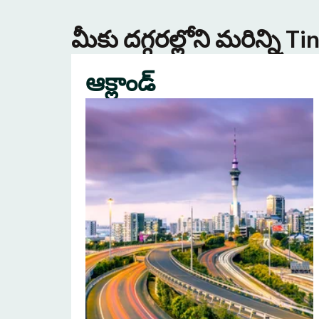
మీకు దగ్గరల్లోని మరిన్ని 
ఆక్లాండ్