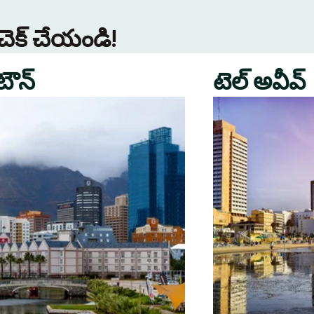
 చెక్ చేయండి!
 టౌన్
టెల్ అవీవ్