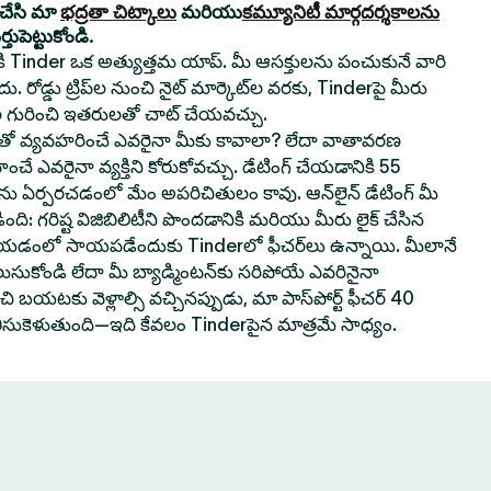
యచేసి మా
భద్రతా చిట్కాలు
మరియు
కమ్యూనిటీ మార్గదర్శకాలను
ుపెట్టుకోండి.
నికి Tinder ఒక అత్యుత్తమ యాప్. మీ ఆసక్తులను పంచుకునే వారి
. రోడ్డు ట్రిప్‌ల నుంచి నైట్ మార్కెట్‌ల వరకు, Tinderపై మీరు
 గురించి ఇతరులతో చాట్ చేయవచ్చు.
వ్యవహరించే ఎవరైనా మీకు కావాలా? లేదా వాతావరణ
ించే ఎవరైనా వ్యక్తిని కోరుకోవచ్చు. డేటింగ్ చేయడానికి 55
‌లను ఏర్పరచడంలో మేం అపరిచితులం కావు. ఆన్‌లైన్ డేటింగ్ మీ
ి: గరిష్ట విజిబిలిటీని పొందడానికి మరియు మీరు లైక్ చేసిన
 చేయడంలో సాయపడేందుకు Tinderలో ఫీచర్‌లు ఉన్నాయి. మీలానే
లుసుకోండి లేదా మీ బ్యాడ్మింటన్‌కు సరిపోయే ఎవరినైనా
 బయటకు వెళ్లాల్సి వచ్చినప్పుడు, మా పాస్‌పోర్ట్ ఫీచర్ 40
తీసుకెళుతుంది—ఇది కేవలం Tinderపైన మాత్రమే సాధ్యం.