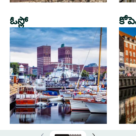
ఓస్లో
కోపె