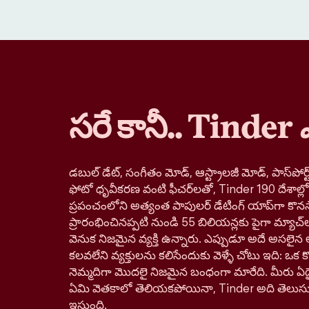
సరే కానీ.. Tinder
డబుల్ డేట్, సంగీతం మోడ్, ఆస్ట్రాలజీ మోడ్, పాస్‌పోర్ట్
ఫోటో ధృవీకరణ వంటి ఫీచర్‌లతో, Tinder 190 దేశాల్
ప్రపంచంలోని అత్యంత పాపులర్ డేటింగ్ యాప్‌గా కొనస
ప్రారంభించినప్పటి నుండి 55 బిలియన్లకు పైగా మ్యాచ్‌
వెనుక నిజమైన వ్యక్తి ఉన్నారు. ఎప్పుడూ అదే అసలైన 
కలవలేని వ్యక్తులను కలిసేందుకు వెళ్ళే చోటు ఇది: ఒక కొత్
నెమ్మదిగా మొదలై నిజమైన బంధంగా మారేది. మీరు ఏదై
ఏమి వెతకాలో తెలియకపోయినా, Tinder అది తెలుస
ఇస్తుంది.