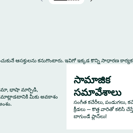
కునే ఆసక్తులను కనుగొంటారు. ఇవిగో ఇక్కడ కొన్ని సాధారణ కార్య
సామాజిక
సమావేశాలు
నిమా, భాషా మార్పిడి,
మాట్లాడటానికి మీకు అవకాశం
సంగీత కచేరీలు, పండుగలు, కచేర
 అంశం.
క్రీడలు — కొత్త వారితో కలిసి చేస
బాగుండే ప్లాన్‌లు!