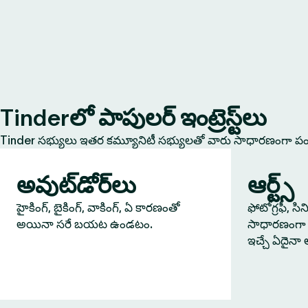
Tinderలో పాపులర్ ఇంట్రెస్ట్‌లు
Tinder సభ్యులు ఇతర కమ్యూనిటీ సభ్యులతో వారు సాధారణంగా పంచు
అవుట్‌డోర్‌లు
ఆర్ట్స్
హైకింగ్, బైకింగ్, వాకింగ్, ఏ కారణంతో
ఫోటోగ్రఫీ, సి
అయినా సరే బయట ఉండటం.
సాధారణంగా 
ఇచ్చే ఏదైనా