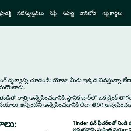
ప్రొడక్ట్
సబ్‌స్క్రిప్షన్‌లు
సేఫ్టీ
సపోర్ట్
డౌన్‌లోడ్
గిఫ్ట్ కార్డ్‌లు
డేటింగ్ దృశ్యాన్ని చూడండి: యోజు. మీరు ఇక్కడ నివస్తున్నా ల
కనుగొంటారు.
తో రాత్రి అన్వేషించడానికి, స్థానిక బార్‌లో ఒక డ్రింక్ తాగడాన
 అన్నింటిని అన్వేషించడానికి లేదా తిరిగి అన్వేషించడానిక
ాలు:
Tinder ఫన్ ఫీచర్‌లతో నిండి ఉ
అనుభవాన్ని మరింత మెరుగ్గా 