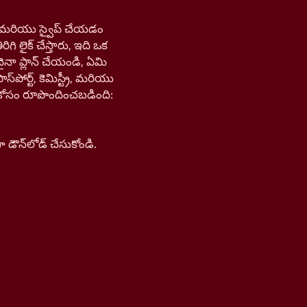
డి, మరియు స్వైప్ చేయడం
ిగి లైక్ చేస్తారు, ఇది ఒక
ైనా ప్లాన్ చేయండి, ఏమి
ోర్ట్, కెమిస్ట్రీ, మరియు
న్ కోసం రూపొందించబడింది:
ౌన్‌లోడ్ చేసుకోండి.