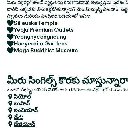
మీకు దగ్గరల్లో ఉండే వ్యక్తులను కనుగొనడానికి అత్యుత్తమ ప్రదేశం మ
వారిని ఎక్కడకు తీసుకెళ్లబోతున్నారు? మేం మిమ్మల్ని పొందాం. పట
స్పాట్‌లు మరియు పాపులర్ ఐడియాలో ఇవిగో:
Silleuska Temple
Yeoju Premium Outlets
Yeongnyeongneung
Haeyeorim Gardens
Moga Buddhist Museum
మీరు సింగిల్స్ కొరకు చూస్తున్న
ఒంటరి సభ్యుల కొరకు వెతికేవారు తరచుగా ఈ నగరాల్లో కూడా చ
సియోల్
బుసాన్
ఇంచియాన్
డేగు
డేజియోన్