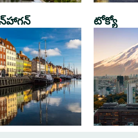
న్‌హాగన్
టోక్యో