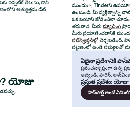
ీకు ఇప్పటికే తెలుసు, కానీ
ముందుగా, Tinderని ఉపయోగి
్టణంలోని అత్యుత్తమ డేట్
ఉంటుంది. మీ వ్యక్తిత్వాన్ని చ
ఒక బయోని జోడించేలా చూడండ
తరువాత, మీరు
మ్యాచింగ్
ప్రా
మీరు ప్రయాణించడానికి ముంద
సబ్‌స్క్రిప్షన్‌ల్లో
చేర్చబడింది. పా
పట్టణంలో ఉండే సభ్యులతో మ్యా
ఏదైనా ప్రదేశానికి పాస్‌పో
ప్రపంచవ్యాప్తంగా ఉన్న ప
అవ్వండి. పారిస్, లాస్‌ఏంజిల్
ారా? యోజు
ప్రస్తుత ప్రదేశం
:
యోజు
ూడవచ్చు.
పాస్‌పోర్ట్ అంటే ఏమిటి