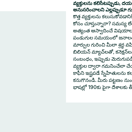
వ్యక్తులను కలిసేటప్పుడు, ద
అనుసరించాలని ఎల్లప్పుడూ గుర్త
కొత్త వ్యక్తులను కలుసుకోవడా
కోసం చూస్తున్నారా? సమస్య లేదు
అత్యంత ఆస్వాదించే విషయాల
పండుగుల సమయంలో జనాలతో 
మార్పుల గురించి మీలా శ్రద్ధ వహ
బిలియన్ మ్యాచ్‌లతో, కనెక్షన్
సంబంధం, ఇప్పుడు మెరుగుపడింద
వ్యక్తుల ద్వారా గమనించేలా
కాఫీని ఇష్టపడే స్నేహితులను క
కనుగొనండి. మీరు పట్టణం నుంచి
భాషల్లో 190కు పైగా దేశాలకు 