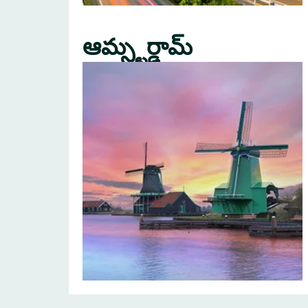
ఆమ్స్టర్డామ్