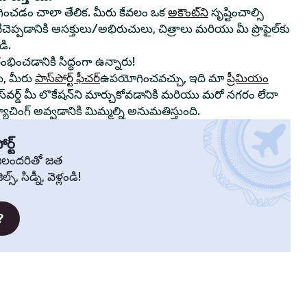
ంచడం చాలా తేలిక. మీరు కేవలం ఒక
అకౌంట్‌ని
సృష్టించాల్సి
ాటిచెప్పడానికి ఆసక్తులు/అభిరుచులు, చిత్రాలు మరియు మీ ప్రొఫైల్‌కు
ి.
రంభించడానికి సిద్ధంగా ఉన్నారు!
ు, మీరు
పాస్‌పోర్ట్ ఫీచర్
ఉపయోగించవచ్చు, ఇది మా
ప్రీమియం
స్‌వర్డ్ మీ లొకేషన్‌ని మార్చుకోవడానికి మరియు మరో నగరం లేదా
చింగ్ అవ్వడానికి మిమ్మల్ని అనుమతిస్తుంది.
ర్ట్
్రజలందరితో జత
స్, సిడ్నీ, వెళ్లండి!
?