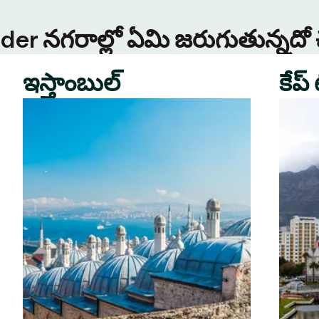
Tinder నగరాల్లో ఏమి జరుగుతున్నదో
ఇస్తాంబుల్
కేప్