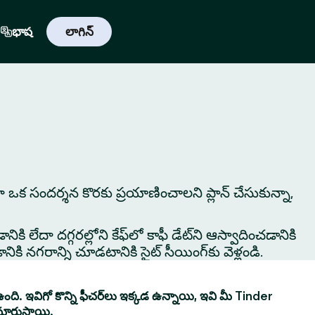
భాష
లాగిన్
ేదా ఒక సందర్శన కొరకు ప్రయాణించాలని ప్లాన్ చేసుకున్నా,
ికి లేదా దగ్గరల్లోని కేఫ్‌లో కాఫీ డేట్‌ని ఆస్వాదించడానికి
ి నగరాన్ని చూడటానికి సైట్ సీయింగ్‌కు వెళ్లండి.
ంది. ఇవిగో కొన్ని ఫీచర్‌లు ఇక్కడ ఉన్నాయి, ఇవి మీ Tinder
మారుస్తాయి.