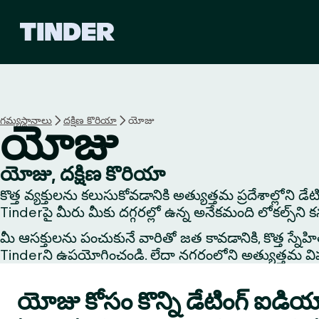
T
i
n
d
e
r
హో
గమ్యస్థానాలు
దక్షిణ కొరియా
యోజు
యోజు
మ్
యోజు, దక్షిణ కొరియా
కొత్త వ్యక్తులను కలుసుకోవడానికి అత్యుత్తమ ప్రదేశాల్లోని 
Tinderపై మీరు మీకు దగ్గరల్లో ఉన్న అనేకమంది లోకల్స్‌ని 
మీ ఆసక్తులను పంచుకునే వారితో జత కావడానికి, కొత్త స్నేహితుడి
Tinderని ఉపయోగించండి. లేదా నగరంలోని అత్యుత్తమ విషయాలు
యోజు కోసం కొన్ని డేటింగ్ ఐడియ