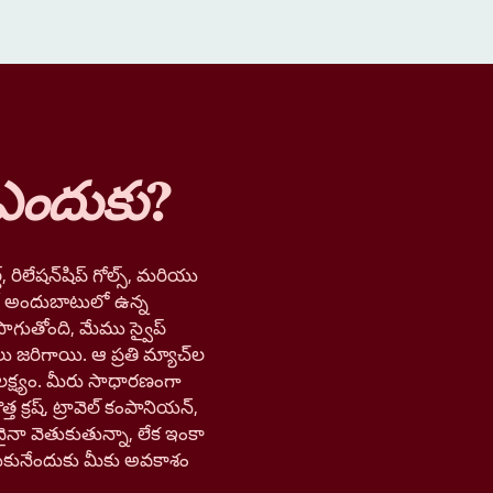
ఎందుకు
?
, రిలేషన్‌షిప్ గోల్స్, మరియు
లో అందుబాటులో ఉన్న
ాగుతోంది, మేము స్వైప్
లు జరిగాయి. ఆ ప్రతి మ్యాచ్‌ల
లక్ష్యం. మీరు సాధారణంగా
త క్రష్, ట్రావెల్ కంపానియన్,
నా వెతుకుతున్నా, లేక ఇంకా
ుకునేందుకు మీకు అవకాశం