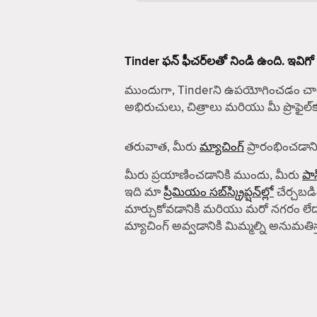
Tinder ఫన్ ఫీచర్‌లతో నిండి ఉంది. ఇవిగో
ముందుగా, Tinderని ఉపయోగించడం చాలా
అభిరుచులు, చిత్రాలు మరియు మీ ప్రొఫైల
తరువాత, మీరు
మ్యాచింగ్
ప్రారంభించడానిక
మీరు ప్రయాణించడానికి ముందు, మీరు
పాస
ఇది మా
ప్రీమియం సబ్‌స్క్రిప్షన్‌ల్లో
చేర్చబడిం
మార్చుకోవడానికి మరియు మరో నగరం లేద
మ్యాచింగ్ అవ్వడానికి మిమ్మల్ని అనుమతిస్