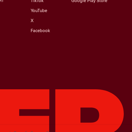
ాగ్
TikTok
Google Play Store
YouTube
X
Facebook