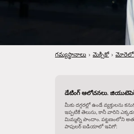
గమ్యస్థానాలు
›
మెక్సికో
›
మోరెలో
డేటింగ్ ఆలోచనలు. జియుటెపెక్,
మీకు దగ్గరల్లో ఉండే వ్యక్తులను కను
ఇప్పటికే తెలుసు, కానీ వారిని ఎక్కడ
మిమ్మల్ని పొందాం. పట్టణంలోని అత్
పాపులర్ ఐడియాలో ఇవిగో: