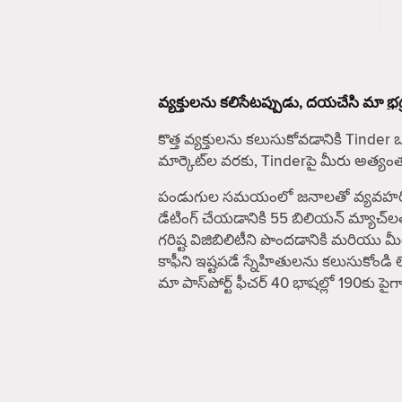
వ్యక్తులను కలిసేటప్పుడు, దయచేసి మా
భద
కొత్త వ్యక్తులను కలుసుకోవడానికి Tinder 
మార్కెట్‌ల వరకు, Tinderపై మీరు అత్య
పండుగుల సమయంలో జనాలతో వ్యవహరించే ఎవ
డేటింగ్ చేయడానికి 55 బిలియన్ మ్యాచ్‌ల
గరిష్ట విజిబిలిటీని పొందడానికి మరియు
కాఫీని ఇష్టపడే స్నేహితులను కలుసుకోండి 
మా పాస్‌పోర్ట్ ఫీచర్ 40 భాషల్లో 190కు 