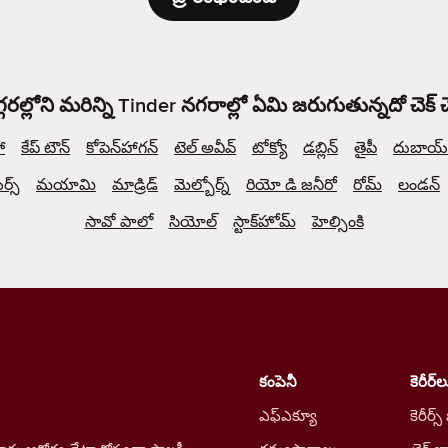
్గరల్లోని మరిన్ని Tinder నగరాల్లో ఏమి జరుగుతున్నదో చెక్
ో
కేప్ టౌన్
కోపెన్‌హాగన్
టెల్ అవీవ్
టోక్యో
డబ్లిన్
తైపీ
దుబాయ్
్స్
మయామి
మాడ్రిడ్
మెల్బోర్న్
రియో డి జనీరో
రోమ్
లండన్
సావో పాలో
సియోల్
స్టాక్‌హోమ్
హెల్సింకి
కంపెనీ
కెరీర్‌ల
ఎఫ్ఎక్యూ
కెరీర్స్