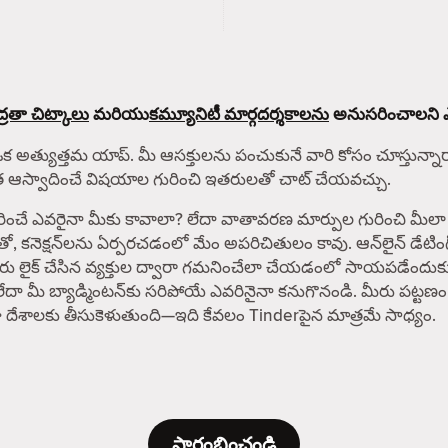
్రతా చిట్కాలు
మరియు
కమ్యూనిటీ మార్గదర్శకాలను
అనుసరించాలని ఎల్ల
ఒక అత్యుత్తమ యాప్. మీ ఆసక్తులను పంచుకునే వారి కోసం చూస్తున్నారా? 
ంత ఆస్వాదించే విషయాల గురించి ఇతరులతో చాట్ చేయవచ్చు.
రైనా మీకు కావాలా? లేదా వాతావరణ మార్పుల గురించి మీలా శ్రద్ధ 
తో, కనెక్షన్‌లను ఏర్పరచడంలో మేం అపరిచితులం కావు. ఆన్‌లైన్ డేట
 మీరు లైక్ చేసిన వ్యక్తుల ద్వారా గమనించేలా చేయడంలో సాయపడేందుక
లేదా మీ బ్యాడ్మింటన్‌కు సరిపోయే ఎవరినైనా కనుగొనండి. మీరు పట్టణం
పైగా దేశాలకు తీసుకెళుతుంది—ఇది కేవలం Tinderపైన మాత్రమే సాధ్యం.
ప్రారంభించండి