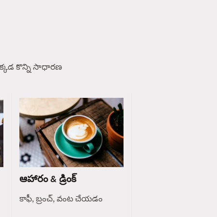
్కడ కొన్ని సాధారణ
ఆహారం & డ్రింక్
కాఫీ, బ్రంచ్, వంట చేయడం