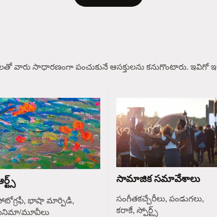
లతో వారు సాధారణంగా పంచుకునే ఆసక్తులను కనుగొంటారు. ఇవిగో ఇక
సామాజిక సమావేశాలు
ర్ట్స్
సంగీతకచ్చేరీలు, పండుగలు,
ోటోగ్రఫీ, భాషా మార్పిడి,
కరాకే, స్పోర్ట్స్
సినిమా/మూవీలు