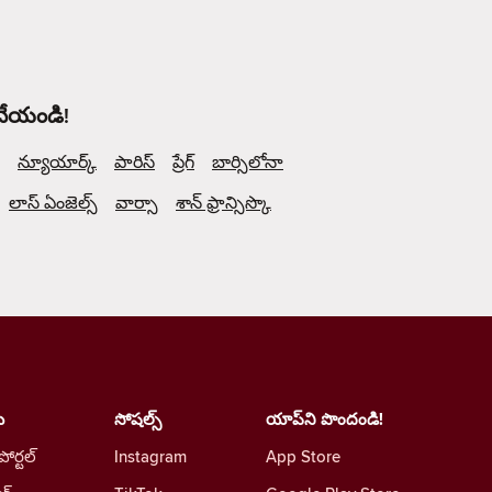
 చేయండి!
న్యూయార్క్
పారిస్
ప్రేగ్
బార్సిలోనా
లాస్ ఏంజెల్స్
వార్సా
శాన్ ఫ్రాన్సిస్కొ
ు
సోషల్స్
యాప్‌ని పొందండి!
 పోర్టల్
Instagram
App Store