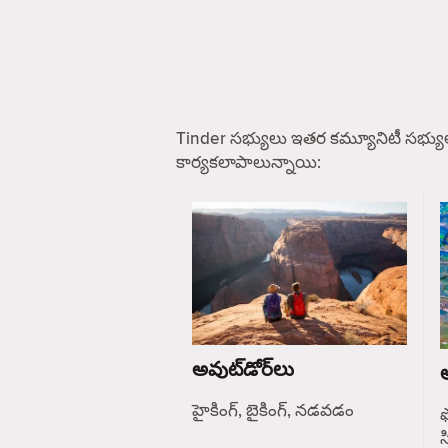
Tinder సభ్యులు ఇతర కమ్యూనిటీ సభ్యు
కార్యకలాపాలున్నాయి:
అవుట్‌డోర్‌లు
ఆ
హైకింగ్, బైకింగ్, నడవడం
ఫ