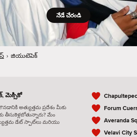
నేడే చేరండి
స్
›
జియుటెపెక్
 మెక్సికో
Chapultepec
గొనడానికి అత్యుత్తమ ప్రదేశం మీకు
Forum Cuer
కు తీసుకెళ్లబోతున్నారు? మేం
Averanda S
యుత్తమ డేట్ స్పాట్‌లు మరియు
Velavi City 