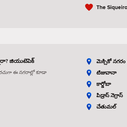
The Siqueiro
నారా? జియుటెపెక్
మెక్సికో నగరం
టిజువానా
తరచుగా ఈ నగరాల్లో కూడా
కార్డోబా
పిడ్రాస్ నెగ్రాస్
చేతుమల్