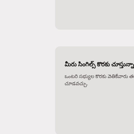
మీరు సింగిల్స్ కొరకు చూస్తున్
ఒంటరి సభ్యుల కొరకు వెతికేవారు 
చూడవచ్చు.