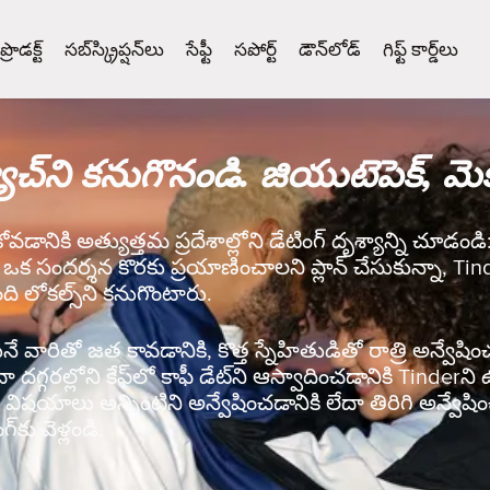
ప్రొడక్ట్
సబ్‌స్క్రిప్షన్‌లు
సేఫ్టీ
సపోర్ట్
డౌన్‌లోడ్
గిఫ్ట్ కార్డ్‌లు
ాచ్‌ని కనుగొనండి. జియుటెపెక్, మెక్
కోవడానికి అత్యుత్తమ ప్రదేశాల్లోని డేటింగ్ దృశ్యాన్ని చూడండ
ా ఒక సందర్శన కొరకు ప్రయాణించాలని ప్లాన్ చేసుకున్నా, Ti
ది లోకల్స్‌ని కనుగొంటారు.
వారితో జత కావడానికి, కొత్త స్నేహితుడితో రాత్రి అన్వేషించడ
ేదా దగ్గరల్లోని కేఫ్‌లో కాఫీ డేట్‌ని ఆస్వాదించడానికి Tinde
ిషయాలు అన్నింటిని అన్వేషించడానికి లేదా తిరిగి అన్వేషిం
‌కు వెళ్లండి.