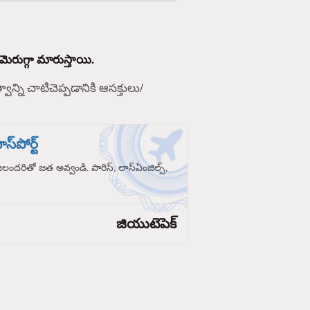
మెరుగ్గా మారుస్తాయి.
్వాన్ని చాటిచెప్పడానికి ఆసక్తులు/
స్‌పోర్ట్
రజలందరితో జత అవ్వండి. పారిస్, లాస్‌ఏంజిల్స్,
జియుటెపెక్