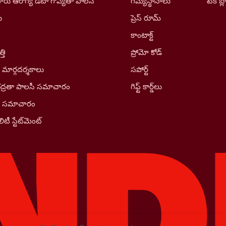
రు ఆరోగ్య డేటా గోప్యతా పాలసీ
గమ్యస్థానాలు
టెక్ బ్ల
ు
ప్రెస్ రూమ్
కాంటాక్ట్
తి
ప్రోమో కోడ్
 మార్గదర్శకాలు
సపోర్ట్
భద్రతా పాలసీ సమాచారం
గిఫ్ట్ కార్డ్‌లు
ీ సమాచారం
ిటీ స్టేట్‌మెంట్