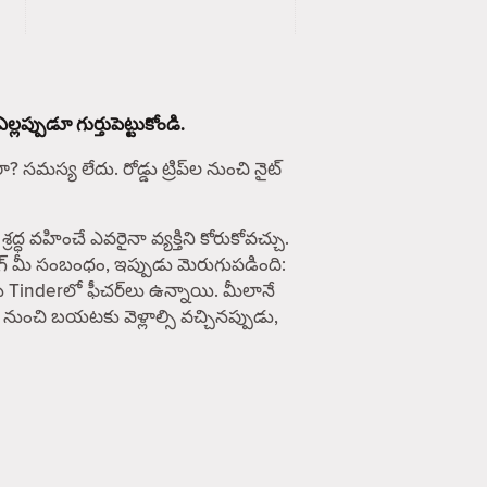
ప్పుడూ గుర్తుపెట్టుకోండి.
సమస్య లేదు. రోడ్డు ట్రిప్‌ల నుంచి నైట్
వహించే ఎవరైనా వ్యక్తిని కోరుకోవచ్చు.
ింగ్ మీ సంబంధం, ఇప్పుడు మెరుగుపడింది:
ు Tinderలో ఫీచర్‌లు ఉన్నాయి. మీలానే
 నుంచి బయటకు వెళ్లాల్సి వచ్చినప్పుడు,