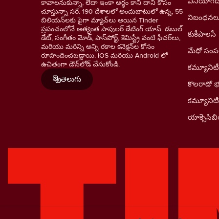
వినియోగదా
కావాలనుకున్నా, లేదా ఇంకా అర్థం కాని దాని కోసం
చూస్తున్నా సరే. 190 దేశాలలో అందుబాటులో ఉన్న, 55
నిబంధనల
బిలియన్‌లకు పైగా మ్యాచ్‌లు అయిన Tinder
ప్రపంచంలోనే అత్యంత పాపులర్ డేటింగ్ యాప్. డబుల్
కుకీపాలసీ
డేట్, సంగీతం మోడ్, పాస్‌పోర్ట్, కెమిస్ట్రీ వంటి ఫీచర్‌లు,
మరియు మరిన్ని అన్ని రకాల కనెక్షన్‌ల కోసం
మేధో సంపత్
రూపొందించబడ్డాయి. iOS మరియు Android లో
ఉచితంగా డౌన్‌లోడ్ చేసుకోండి.
కమ్యూనిటీ
తెలుగు
కొలరాడో 
కమ్యూనిట
యాక్సెసిబిల