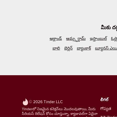
మీకు దగ
ఆక్లాండ్
ఆమ్స్టర్డామ్
ఇస్తాంబుల్
ఓస్ల
బాలి
బెర్లిన్
బ్యాంకాక్
బ్యూనస్ ఎయిర
లీగల్
© 2026 Tinder LLC
గోప్యత
Tinderలో నిజమైన కనెక్షన్‌లు మొదలవుతాయి, మీరు
సీరియస్ రిలేషన్ కోసం చూస్తున్నా, క్యాజువల్‌గా ఏదైనా