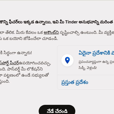
 కొన్ని ఫీచర్‌లు ఇక్కడ ఉన్నాయి, ఇవి మీ Tinder అనుభవాన్ని మరింత 
 తేలిక. మీరు కేవలం ఒక
అకౌంట్‌ని
సృష్టించాల్సి ఉంటుంది. మీ వ్యక్తిత
్‌కు ఒక బయోని జోడించేలా చూడండి.
ఏదైనా ప్రదేశానికి పా
ి సిద్ధంగా ఉన్నారు!
ప్రపంచవ్యాప్తంగా ఉన్న ప్
్‌పోర్ట్ ఫీచర్
ఉపయోగించవచ్చు,
సిడ్నీ, వెళ్లండి!
ది. పాస్‌వర్డ్ మీ లొకేషన్‌ని
ా పట్టణంలో ఉండే సభ్యులతో
తుంది.
ప్రస్తుత ప్రదేశం
నేడే చేరండి