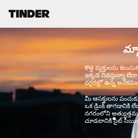
T
i
n
d
e
మ్య
r
హో
మ్
కొత్త వ్యక్తులను కలుసు
ఇక్కడ నివస్తున్నా లేద
దగ్గరల్లో ఉన్న అనేకమం
మీ ఆసక్తులను పంచుకునే 
ఒక డ్రింక్ తాగడానికి ల
నగరంలోని అత్యుత్తమ వ
చూడటానికి సైట్ సీయింగ్