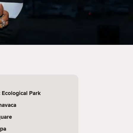
 Ecological Park
navaca
quare
Spa