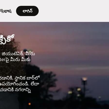
భాష
లాగిన్
సికో
ి: జియుటెపెక్. మీరు
nderపై మీరు మీకు
ానికి, స్థానిక బార్‌లో
rని ఉపయోగించండి. లేదా
చడానికి నగరాన్ని