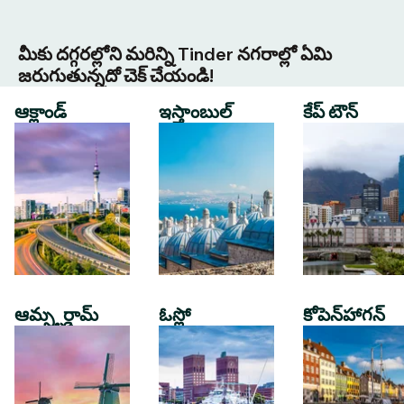
మీకు దగ్గరల్లోని మరిన్ని Tinder నగరాల్లో ఏమి
జరుగుతున్నదో చెక్ చేయండి!
ఆక్లాండ్
ఇస్తాంబుల్
కేప్ టౌన్
ఆమ్స్టర్డామ్
ఓస్లో
కోపెన్‌హాగన్