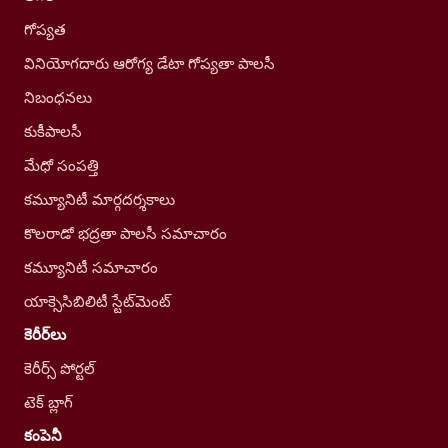
గోప్యత
వినియోగదారు ఆరోగ్య డేటా గోప్యతా పాలసీ
నిబంధనలు
కుకీపాలసీ
మేధో సంపత్తి
కమ్యూనిటీ మార్గదర్శకాలు
కొలరాడో భద్రతా పాలసీ సమాచారం
కమ్యూనిటీ సమాచారం
యాక్సెసిబిలిటీ స్టేట్‌మెంట్
కెరీర్‌లు
కెరీర్స్ పోర్టల్
టెక్ బ్లాగ్
కంపెనీ