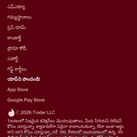
ఎఫ్ఎక్యూ
గమ్యస్థానాలు
ప్రెస్ రూమ్
కాంటాక్ట్
ప్రోమో కోడ్
సపోర్ట్
గిఫ్ట్ కార్డ్‌లు
యాప్‌ని పొందండి!
App Store
Google Play Store
© 2026 Tinder LLC
Tinderలో నిజమైన కనెక్షన్‌లు మొదలవుతాయి, మీరు సీరియస్ రిలేషన్
కోసం చూస్తున్నా, క్యాజువల్‌గా ఏదైనా కావాలనుకున్నా, లేదా ఇంకా అర్థం
కాని దాని కోసం చూస్తున్నా సరే. 190 దేశాలలో అందుబాటులో ఉన్న, 55
మీ గోప్యతకు మేం విలువను ఇస్తాం. మా వెబ్‌సైట్ ఆడియెన్స్‌ని