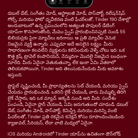
డబుల్ డేట్, సంగీతం మోడ్, ఆస్ట్రాలజీ మోడ్, పాస్‌పోర్ట్, రిలేషన్‌షిప్
గోల్స్, మరియు ఫోటో ధృవీకరణ వంటి ఫీచర్‌లతో, Tinder 190 దేశాల్లో
అందుబాటులో ఉన్న ప్రపంచంలోని అత్యంత పాపులర్ డేటింగ్
యాప్‌గా కొనసాగుతోంది, మేము స్వైప్ ప్రారంభించినప్పటి నుండి 55
బిలియన్లకు పైగా మ్యాచ్‌లు జరిగాయి. ఆ ప్రతి మ్యాచ్‌ల వెనుక
నిజమైన వ్యక్తి ఉన్నారు. ఎప్పుడూ అదే అసలైన లక్ష్యం. మీరు
సాధారణంగా కలవలేని వ్యక్తులను కలిసేందుకు వెళ్ళే చోటు ఇది: ఒక
కొత్త క్రష్, ట్రావెల్ కంపానియన్, నెమ్మదిగా మొదలై నిజమైన బంధంగా
మారేది. మీరు ఏదైనా వెతుకుతున్నా, లేక ఇంకా ఏమి వెతకాలో
తెలియకపోయినా, Tinder అది తెలుసుకునేందుకు మీకు అవకాశం
ఇస్తుంది.
ప్రొఫైల్ సృష్టించండి, మీ ప్రాధాన్యతలను సెట్ చేయండి, మరియు స్వైప్
చేయడం ప్రారంభించండి. ఒకరిని లైక్ చేయండి, వారు మిమ్మల్ని తిరిగి
లైక్ చేస్తారు, ఇది ఒక మ్యాచ్. అక్కడి నుండి అది మీది. సందేశం
పంపండి, ఏదైనా ప్లాన్ చేయండి, ఏమి జరుగుతుందో చూడండి. డబుల్
డేట్, సంగీతం మోడ్, పాస్‌పోర్ట్, కెమిస్ట్రీ, మరియు మరిన్ని వంటి
ఫీచర్‌లతో, Tinder ప్రతి రకమైన కనెక్షన్ కోసం రూపొందించబడింది:
క్యాజువల్, సీరియస్, లేదా వాటి మధ్యలో ఏదైనా.
iOS మరియు Androidలో Tinder యాప్‌ను ఉచితంగా డౌన్‌లోడ్