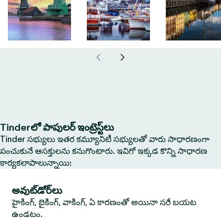
Tinderలో పాపులర్ ఇంట్రెస్ట్‌లు
Tinder సభ్యులు ఇతర కమ్యూనిటీ సభ్యులతో వారు సాధారణంగా
పంచుకునే ఆసక్తులను కనుగొంటారు. ఇవిగో ఇక్కడ కొన్ని సాధారణ
కార్యకలాపాలున్నాయి:
అవుట్‌డోర్‌లు
హైకింగ్, బైకింగ్, వాకింగ్, ఏ కారణంతో అయినా సరే బయట
ఉండటం.