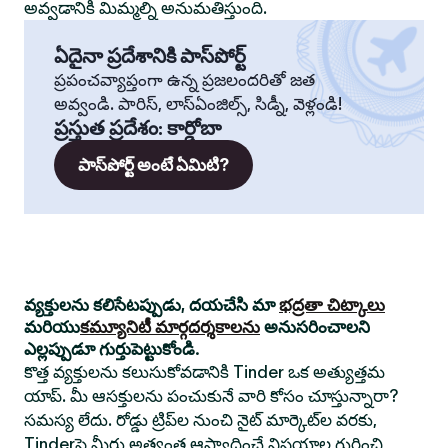
అవ్వడానికి మిమ్మల్ని అనుమతిస్తుంది.
ఏదైనా ప్రదేశానికి పాస్‌పోర్ట్
ప్రపంచవ్యాప్తంగా ఉన్న ప్రజలందరితో జత
అవ్వండి. పారిస్, లాస్‌ఏంజిల్స్, సిడ్నీ, వెళ్లండి!
ప్రస్తుత ప్రదేశం
:
కార్డోబా
పాస్‌పోర్ట్ అంటే ఏమిటి?
వ్యక్తులను కలిసేటప్పుడు, దయచేసి మా
భద్రతా చిట్కాలు
మరియు
కమ్యూనిటీ మార్గదర్శకాలను
అనుసరించాలని
ఎల్లప్పుడూ గుర్తుపెట్టుకోండి.
కొత్త వ్యక్తులను కలుసుకోవడానికి Tinder ఒక అత్యుత్తమ
యాప్. మీ ఆసక్తులను పంచుకునే వారి కోసం చూస్తున్నారా?
సమస్య లేదు. రోడ్డు ట్రిప్‌ల నుంచి నైట్ మార్కెట్‌ల వరకు,
Tinderపై మీరు అత్యంత ఆస్వాదించే విషయాల గురించి