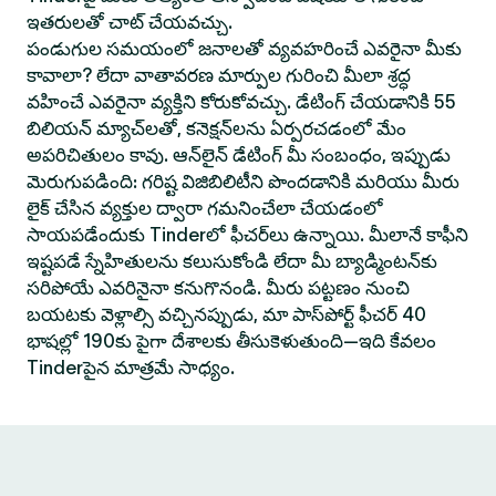
ఇతరులతో చాట్ చేయవచ్చు.
పండుగుల సమయంలో జనాలతో వ్యవహరించే ఎవరైనా మీకు
కావాలా? లేదా వాతావరణ మార్పుల గురించి మీలా శ్రద్ధ
వహించే ఎవరైనా వ్యక్తిని కోరుకోవచ్చు. డేటింగ్ చేయడానికి 55
బిలియన్ మ్యాచ్‌లతో, కనెక్షన్‌లను ఏర్పరచడంలో మేం
అపరిచితులం కావు. ఆన్‌లైన్ డేటింగ్ మీ సంబంధం, ఇప్పుడు
మెరుగుపడింది: గరిష్ట విజిబిలిటీని పొందడానికి మరియు మీరు
లైక్ చేసిన వ్యక్తుల ద్వారా గమనించేలా చేయడంలో
సాయపడేందుకు Tinderలో ఫీచర్‌లు ఉన్నాయి. మీలానే కాఫీని
ఇష్టపడే స్నేహితులను కలుసుకోండి లేదా మీ బ్యాడ్మింటన్‌కు
సరిపోయే ఎవరినైనా కనుగొనండి. మీరు పట్టణం నుంచి
బయటకు వెళ్లాల్సి వచ్చినప్పుడు, మా పాస్‌పోర్ట్ ఫీచర్ 40
భాషల్లో 190కు పైగా దేశాలకు తీసుకెళుతుంది—ఇది కేవలం
Tinderపైన మాత్రమే సాధ్యం.