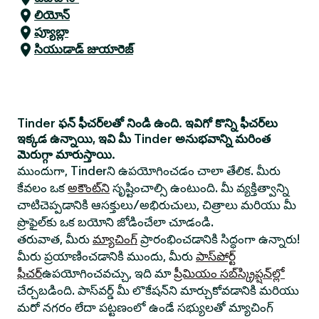
లియోన్
ప్యూబ్లా
సియుడాడ్ జుయారెజ్
Tinder ఫన్ ఫీచర్‌లతో నిండి ఉంది. ఇవిగో కొన్ని ఫీచర్‌లు
ఇక్కడ ఉన్నాయి, ఇవి మీ Tinder అనుభవాన్ని మరింత
మెరుగ్గా మారుస్తాయి.
ముందుగా, Tinderని ఉపయోగించడం చాలా తేలిక. మీరు
కేవలం ఒక
అకౌంట్‌ని
సృష్టించాల్సి ఉంటుంది. మీ వ్యక్తిత్వాన్ని
చాటిచెప్పడానికి ఆసక్తులు/అభిరుచులు, చిత్రాలు మరియు మీ
ప్రొఫైల్‌కు ఒక బయోని జోడించేలా చూడండి.
తరువాత, మీరు
మ్యాచింగ్
ప్రారంభించడానికి సిద్ధంగా ఉన్నారు!
మీరు ప్రయాణించడానికి ముందు, మీరు
పాస్‌పోర్ట్
ఫీచర్
ఉపయోగించవచ్చు, ఇది మా
ప్రీమియం సబ్‌స్క్రిప్షన్‌ల్లో
చేర్చబడింది. పాస్‌వర్డ్ మీ లొకేషన్‌ని మార్చుకోవడానికి మరియు
మరో నగరం లేదా పట్టణంలో ఉండే సభ్యులతో మ్యాచింగ్