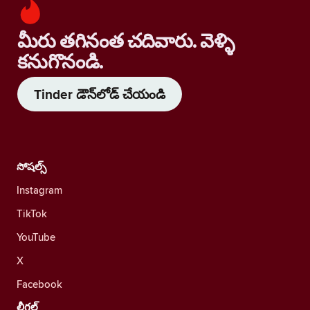
మీరు తగినంత చదివారు. వెళ్ళి
కనుగొనండి.
Tinder డౌన్‌లోడ్ చేయండి
సోషల్స్
Instagram
TikTok
YouTube
X
Facebook
లీగల్