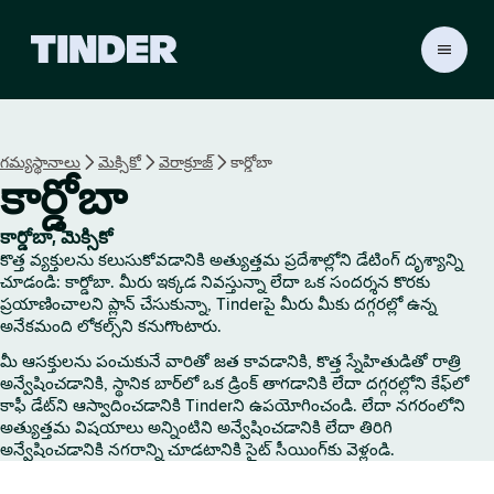
T
i
n
d
e
గమ్యస్థానాలు
మెక్సికో
వెరాక్రూజ్
కార్డోబా
r
కార్డోబా
హో
మ్
కార్డోబా, మెక్సికో
కొత్త వ్యక్తులను కలుసుకోవడానికి అత్యుత్తమ ప్రదేశాల్లోని డేటింగ్ దృశ్యాన్ని
చూడండి: కార్డోబా. మీరు ఇక్కడ నివస్తున్నా లేదా ఒక సందర్శన కొరకు
ప్రయాణించాలని ప్లాన్ చేసుకున్నా, Tinderపై మీరు మీకు దగ్గరల్లో ఉన్న
అనేకమంది లోకల్స్‌ని కనుగొంటారు.
మీ ఆసక్తులను పంచుకునే వారితో జత కావడానికి, కొత్త స్నేహితుడితో రాత్రి
అన్వేషించడానికి, స్థానిక బార్‌లో ఒక డ్రింక్ తాగడానికి లేదా దగ్గరల్లోని కేఫ్‌లో
కాఫీ డేట్‌ని ఆస్వాదించడానికి Tinderని ఉపయోగించండి. లేదా నగరంలోని
అత్యుత్తమ విషయాలు అన్నింటిని అన్వేషించడానికి లేదా తిరిగి
అన్వేషించడానికి నగరాన్ని చూడటానికి సైట్ సీయింగ్‌కు వెళ్లండి.