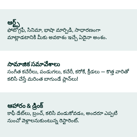
ఆర్ట్స్
ఫోటోగ్రఫీ, సినిమా, భాషా మార్పిడి, సాధారణంగా
మాట్లాడటానికి మీకు అవకాశం ఇచ్చే ఏదైనా అంశం.
సామాజిక సమావేశాలు
సంగీత కచేరీలు, పండుగలు, కచేరీ, కరోకే, క్రీడలు — కొత్త వారితో
కలిసి చేస్తే మరింత బాగుండే ప్లాన్‌లు!
ఆహారం & డ్రింక్
కాఫీ డేట్‌లు, బ్రంచ్, కలిసి వండుకోవడం, అందరూ ఎప్పటి
నుంచో వెళ్లాలనుకుంటున్న రెస్టారెంట్.