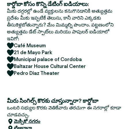
కార్డోబా కోసం కొన్ని డేటింగ్ ఐడియాలు:
మీకు దగ్గరల్లో ఉండే వ్యక్తులను కనుగొనడానికి అత్యుత్తమ
ప్రదేశం మీకు ఇప్పటికే తెలుసు, కానీ వారిని ఎక్కడకు
తీసుకెళ్లబోతున్నారు? మేం మిమ్మల్ని పొందాం. పట్టణంలోని
అత్యుత్తమ డేట్ స్పాట్‌లు మరియు పాపులర్ ఐడియాలో
ఇవిగో:
Café Museum
21 de Mayo Park
Municipal palace of Cordoba
Baltazar House Cultural Center
Pedro Diaz Theater
మీరు సింగిల్స్ కొరకు చూస్తున్నారా? కార్డోబా
ఒంటరి సభ్యుల కొరకు వెతికేవారు తరచుగా ఈ నగరాల్లో కూడా
చూడవచ్చు.
మెక్సికో నగరం
టిజువానా