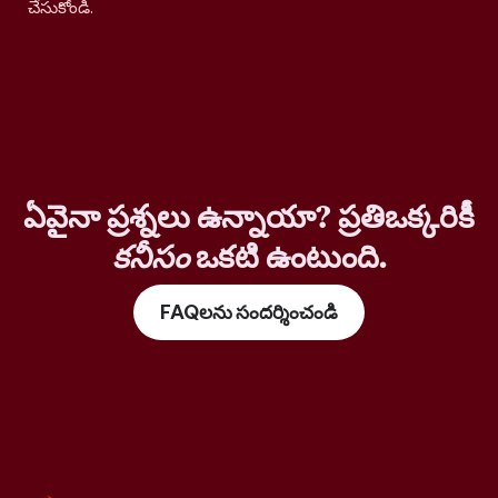
చేసుకోండి.
ఏవైనా ప్రశ్నలు ఉన్నాయా? ప్రతిఒక్కరికీ
కనీసం
ఒకటి ఉంటుంది.
FAQలను సందర్శించండి