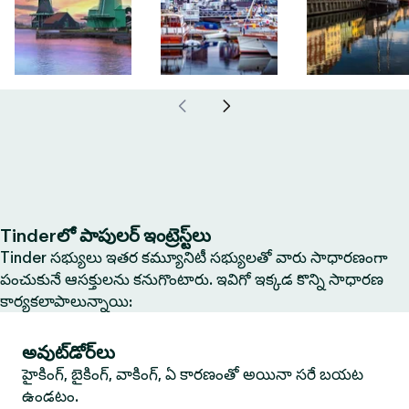
Tinderలో పాపులర్ ఇంట్రెస్ట్‌లు
Tinder సభ్యులు ఇతర కమ్యూనిటీ సభ్యులతో వారు సాధారణంగా
పంచుకునే ఆసక్తులను కనుగొంటారు. ఇవిగో ఇక్కడ కొన్ని సాధారణ
కార్యకలాపాలున్నాయి:
అవుట్‌డోర్‌లు
హైకింగ్, బైకింగ్, వాకింగ్, ఏ కారణంతో అయినా సరే బయట
ఉండటం.