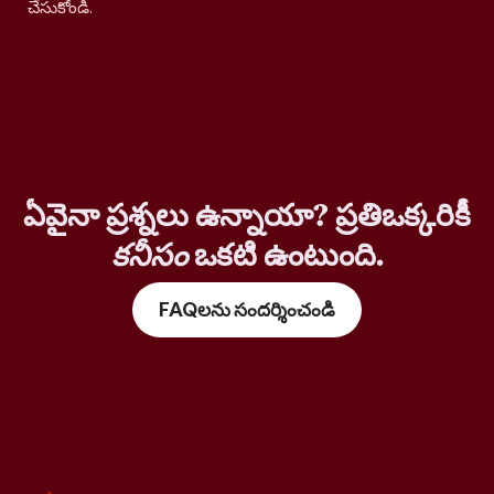
చేసుకోండి.
ఏవైనా ప్రశ్నలు ఉన్నాయా? ప్రతిఒక్కరికీ
కనీసం
ఒకటి ఉంటుంది.
FAQలను సందర్శించండి