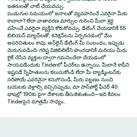
ఇతరులతో చాట్ చేయవచ్చు.
పండుగుల సమయంలో జనాలతో వ్యవహరించే ఎవరైనా మీకు
కావాలా? లేదా వాతావరణ మార్పుల గురించి మీలా శ్రద్ధ
వహించే ఎవరైనా వ్యక్తిని కోరుకోవచ్చు. డేటింగ్ చేయడానికి 55
బిలియన్ మ్యాచ్‌లతో, కనెక్షన్‌లను ఏర్పరచడంలో మేం
అపరిచితులం కావు. ఆన్‌లైన్ డేటింగ్ మీ సంబంధం, ఇప్పుడు
మెరుగుపడింది: గరిష్ట విజిబిలిటీని పొందడానికి మరియు మీరు
లైక్ చేసిన వ్యక్తుల ద్వారా గమనించేలా చేయడంలో
సాయపడేందుకు Tinderలో ఫీచర్‌లు ఉన్నాయి. మీలానే కాఫీని
ఇష్టపడే స్నేహితులను కలుసుకోండి లేదా మీ బ్యాడ్మింటన్‌కు
సరిపోయే ఎవరినైనా కనుగొనండి. మీరు పట్టణం నుంచి
బయటకు వెళ్లాల్సి వచ్చినప్పుడు, మా పాస్‌పోర్ట్ ఫీచర్ 40
భాషల్లో 190కు పైగా దేశాలకు తీసుకెళుతుంది—ఇది కేవలం
Tinderపైన మాత్రమే సాధ్యం.