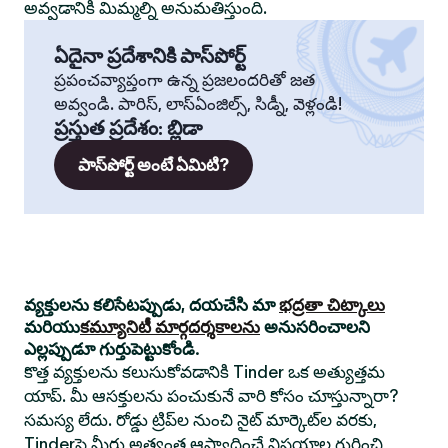
అవ్వడానికి మిమ్మల్ని అనుమతిస్తుంది.
ఏదైనా ప్రదేశానికి పాస్‌పోర్ట్
ప్రపంచవ్యాప్తంగా ఉన్న ప్రజలందరితో జత
అవ్వండి. పారిస్, లాస్‌ఏంజిల్స్, సిడ్నీ, వెళ్లండి!
ప్రస్తుత ప్రదేశం
:
బ్లిడా
పాస్‌పోర్ట్ అంటే ఏమిటి?
వ్యక్తులను కలిసేటప్పుడు, దయచేసి మా
భద్రతా చిట్కాలు
మరియు
కమ్యూనిటీ మార్గదర్శకాలను
అనుసరించాలని
ఎల్లప్పుడూ గుర్తుపెట్టుకోండి.
కొత్త వ్యక్తులను కలుసుకోవడానికి Tinder ఒక అత్యుత్తమ
యాప్. మీ ఆసక్తులను పంచుకునే వారి కోసం చూస్తున్నారా?
సమస్య లేదు. రోడ్డు ట్రిప్‌ల నుంచి నైట్ మార్కెట్‌ల వరకు,
Tinderపై మీరు అత్యంత ఆస్వాదించే విషయాల గురించి