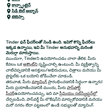
కాన్స్టాంటైన్
సిడి బెల్ అబ్బాస్
టెబెస్సా
Tinder ఫన్ ఫీచర్‌లతో నిండి ఉంది. ఇవిగో కొన్ని ఫీచర్‌లు
ఇక్కడ ఉన్నాయి, ఇవి మీ Tinder అనుభవాన్ని మరింత
మెరుగ్గా మారుస్తాయి.
ముందుగా, Tinderని ఉపయోగించడం చాలా తేలిక. మీరు
కేవలం ఒక
అకౌంట్‌ని
సృష్టించాల్సి ఉంటుంది. మీ వ్యక్తిత్వాన్ని
చాటిచెప్పడానికి ఆసక్తులు/అభిరుచులు, చిత్రాలు మరియు మీ
ప్రొఫైల్‌కు ఒక బయోని జోడించేలా చూడండి.
తరువాత, మీరు
మ్యాచింగ్
ప్రారంభించడానికి సిద్ధంగా ఉన్నారు!
మీరు ప్రయాణించడానికి ముందు, మీరు
పాస్‌పోర్ట్
ఫీచర్
ఉపయోగించవచ్చు, ఇది మా
ప్రీమియం సబ్‌స్క్రిప్షన్‌ల్లో
చేర్చబడింది. పాస్‌వర్డ్ మీ లొకేషన్‌ని మార్చుకోవడానికి మరియు
మరో నగరం లేదా పట్టణంలో ఉండే సభ్యులతో మ్యాచింగ్