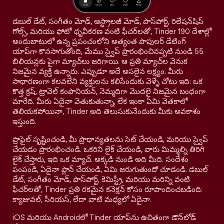
డబుల్ డేట్, సంగీతం మోడ్, ఆస్ట్రాలజీ మోడ్, పాస్‌పోర్ట్, రిలేషన్‌షిప్
గోల్స్, మరియు ఫోటో ధృవీకరణ వంటి ఫీచర్‌లతో, Tinder 190 దేశాల్లో
అందుబాటులో ఉన్న ప్రపంచంలోని అత్యంత పాపులర్ డేటింగ్
యాప్‌గా కొనసాగుతోంది, మేము స్వైప్ ప్రారంభించినప్పటి నుండి 55
బిలియన్లకు పైగా మ్యాచ్‌లు జరిగాయి. ఆ ప్రతి మ్యాచ్‌ల వెనుక
నిజమైన వ్యక్తి ఉన్నారు. ఎప్పుడూ అదే అసలైన లక్ష్యం. మీరు
సాధారణంగా కలవలేని వ్యక్తులను కలిసేందుకు వెళ్ళే చోటు ఇది: ఒక
కొత్త క్రష్, ట్రావెల్ కంపానియన్, నెమ్మదిగా మొదలై నిజమైన బంధంగా
మారేది. మీరు ఏదైనా వెతుకుతున్నా, లేక ఇంకా ఏమి వెతకాలో
తెలియకపోయినా, Tinder అది తెలుసుకునేందుకు మీకు అవకాశం
ఇస్తుంది.
ప్రొఫైల్ సృష్టించండి, మీ ప్రాధాన్యతలను సెట్ చేయండి, మరియు స్వైప్
చేయడం ప్రారంభించండి. ఒకరిని లైక్ చేయండి, వారు మిమ్మల్ని తిరిగి
లైక్ చేస్తారు, ఇది ఒక మ్యాచ్. అక్కడి నుండి అది మీది. సందేశం
పంపండి, ఏదైనా ప్లాన్ చేయండి, ఏమి జరుగుతుందో చూడండి. డబుల్
డేట్, సంగీతం మోడ్, పాస్‌పోర్ట్, కెమిస్ట్రీ, మరియు మరిన్ని వంటి
ఫీచర్‌లతో, Tinder ప్రతి రకమైన కనెక్షన్ కోసం రూపొందించబడింది:
క్యాజువల్, సీరియస్, లేదా వాటి మధ్యలో ఏదైనా.
iOS మరియు Androidలో Tinder యాప్‌ను ఉచితంగా డౌన్‌లోడ్