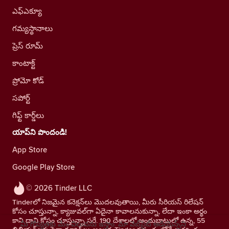
ఎఫ్ఎక్యూ
గమ్యస్థానాలు
ప్రెస్ రూమ్
కాంటాక్ట్
ప్రోమో కోడ్
సపోర్ట్
గిఫ్ట్ కార్డ్‌లు
యాప్‌ని పొందండి!
App Store
Google Play Store
© 2026 Tinder LLC
Tinderలో నిజమైన కనెక్షన్‌లు మొదలవుతాయి, మీరు సీరియస్ రిలేషన్
కోసం చూస్తున్నా, క్యాజువల్‌గా ఏదైనా కావాలనుకున్నా, లేదా ఇంకా అర్థం
కాని దాని కోసం చూస్తున్నా సరే. 190 దేశాలలో అందుబాటులో ఉన్న, 55
మీ గోప్యతకు మేం విలువను ఇస్తాం. మా వెబ్‌సైట్ ఆడియెన్స్‌ని