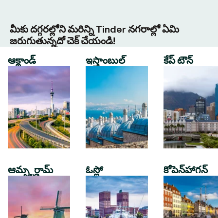
మీకు దగ్గరల్లోని మరిన్ని Tinder నగరాల్లో ఏమి
జరుగుతున్నదో చెక్ చేయండి!
ఆక్లాండ్
ఇస్తాంబుల్
కేప్ టౌన్
ఆమ్స్టర్డామ్
ఓస్లో
కోపెన్‌హాగన్