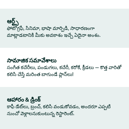
ఆర్ట్స్
ఫోటోగ్రఫీ, సినిమా, భాషా మార్పిడి, సాధారణంగా
మాట్లాడటానికి మీకు అవకాశం ఇచ్చే ఏదైనా అంశం.
సామాజిక సమావేశాలు
సంగీత కచేరీలు, పండుగలు, కచేరీ, కరోకే, క్రీడలు — కొత్త వారితో
కలిసి చేస్తే మరింత బాగుండే ప్లాన్‌లు!
ఆహారం & డ్రింక్
కాఫీ డేట్‌లు, బ్రంచ్, కలిసి వండుకోవడం, అందరూ ఎప్పటి
నుంచో వెళ్లాలనుకుంటున్న రెస్టారెంట్.