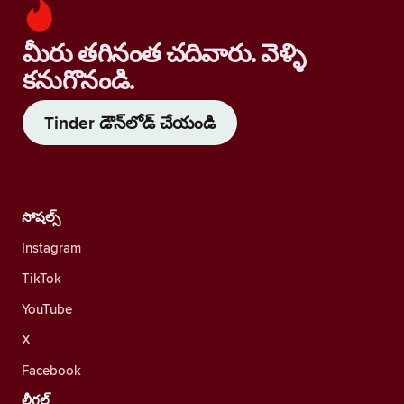
మీరు తగినంత చదివారు. వెళ్ళి
కనుగొనండి.
Tinder డౌన్‌లోడ్ చేయండి
సోషల్స్
Instagram
TikTok
YouTube
X
Facebook
లీగల్