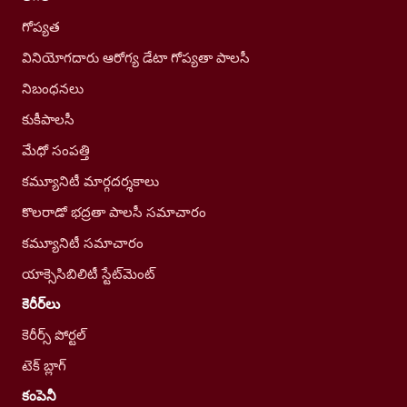
గోప్యత
వినియోగదారు ఆరోగ్య డేటా గోప్యతా పాలసీ
నిబంధనలు
కుకీపాలసీ
మేధో సంపత్తి
కమ్యూనిటీ మార్గదర్శకాలు
కొలరాడో భద్రతా పాలసీ సమాచారం
కమ్యూనిటీ సమాచారం
యాక్సెసిబిలిటీ స్టేట్‌మెంట్
కెరీర్‌లు
కెరీర్స్ పోర్టల్
టెక్ బ్లాగ్
కంపెనీ