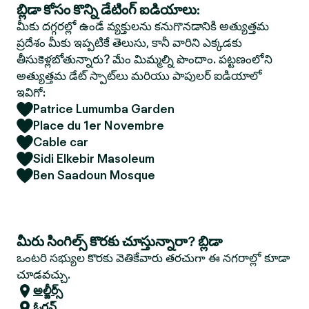
బ్లిడా కోసం కొన్ని డేటింగ్ ఐడియాలు:
మీకు దగ్గరల్లో ఉండే వ్యక్తులను కనుగొనడానికి అత్యుత్తమ
ప్రదేశం మీకు ఇప్పటికే తెలుసు, కానీ వారిని ఎక్కడకు
తీసుకెళ్లబోతున్నారు? మేం మిమ్మల్ని పొందాం. పట్టణంలోని
అత్యుత్తమ డేట్ స్పాట్‌లు మరియు పాపులర్ ఐడియాలో
ఇవిగో:
Patrice Lumumba Garden
Place du 1er Novembre
Cable car
Sidi Elkebir Masoleum
Ben Saadoun Mosque
మీరు సింగిల్స్ కొరకు చూస్తున్నారా? బ్లిడా
ఒంటరి సభ్యుల కొరకు వెతికేవారు తరచుగా ఈ నగరాల్లో కూడా
చూడవచ్చు.
అల్జీర్స్
ఓరన్