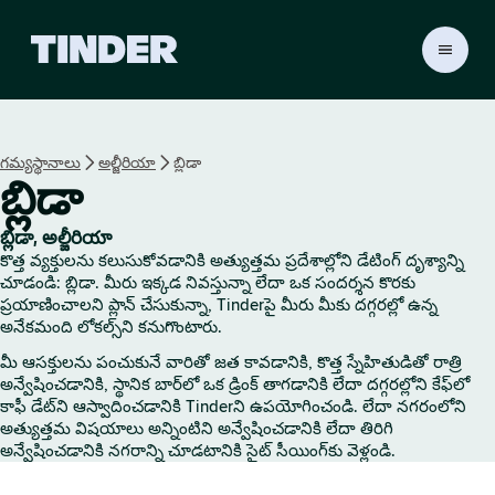
T
i
n
d
e
గమ్యస్థానాలు
అల్జీరియా
బ్లిడా
r
బ్లిడా
హో
మ్
బ్లిడా, అల్జీరియా
కొత్త వ్యక్తులను కలుసుకోవడానికి అత్యుత్తమ ప్రదేశాల్లోని డేటింగ్ దృశ్యాన్ని
చూడండి: బ్లిడా. మీరు ఇక్కడ నివస్తున్నా లేదా ఒక సందర్శన కొరకు
ప్రయాణించాలని ప్లాన్ చేసుకున్నా, Tinderపై మీరు మీకు దగ్గరల్లో ఉన్న
అనేకమంది లోకల్స్‌ని కనుగొంటారు.
మీ ఆసక్తులను పంచుకునే వారితో జత కావడానికి, కొత్త స్నేహితుడితో రాత్రి
అన్వేషించడానికి, స్థానిక బార్‌లో ఒక డ్రింక్ తాగడానికి లేదా దగ్గరల్లోని కేఫ్‌లో
కాఫీ డేట్‌ని ఆస్వాదించడానికి Tinderని ఉపయోగించండి. లేదా నగరంలోని
అత్యుత్తమ విషయాలు అన్నింటిని అన్వేషించడానికి లేదా తిరిగి
అన్వేషించడానికి నగరాన్ని చూడటానికి సైట్ సీయింగ్‌కు వెళ్లండి.