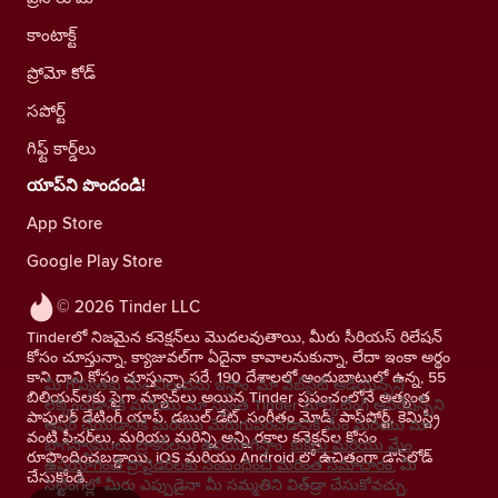
కాంటాక్ట్
ప్రోమో కోడ్
సపోర్ట్
గిఫ్ట్ కార్డ్‌లు
యాప్‌ని పొందండి!
App Store
Google Play Store
© 2026 Tinder LLC
Tinderలో నిజమైన కనెక్షన్‌లు మొదలవుతాయి, మీరు సీరియస్ రిలేషన్
కోసం చూస్తున్నా, క్యాజువల్‌గా ఏదైనా కావాలనుకున్నా, లేదా ఇంకా అర్థం
కాని దాని కోసం చూస్తున్నా సరే. 190 దేశాలలో అందుబాటులో ఉన్న, 55
మీ గోప్యతకు మేం విలువను ఇస్తాం. మా వెబ్‌సైట్ ఆడియెన్స్‌ని
బిలియన్‌లకు పైగా మ్యాచ్‌లు అయిన Tinder ప్రపంచంలోనే అత్యంత
లెక్కించడానికి మరియు మా స్వంత Tinder మార్కెటింగ్ ఆపరేషన్స్‌ని
పాపులర్ డేటింగ్ యాప్. డబుల్ డేట్, సంగీతం మోడ్, పాస్‌పోర్ట్, కెమిస్ట్రీ
ఆఫర్ చేయడానికి మరియు మెరుగుపరచడానికి మేం మరియు మా
వంటి ఫీచర్‌లు, మరియు మరిన్ని అన్ని రకాల కనెక్షన్‌ల కోసం
భాగస్వాములు ట్రాకర్‌లను ఉపయోగిస్తాం.
కుకీలు మరియు మేం
రూపొందించబడ్డాయి. iOS మరియు Android లో ఉచితంగా డౌన్‌లోడ్
ఉపయోగించే ప్రొవైడర్‌లకు సంబంధించి మరింత సమాచారం.
మీ
చేసుకోండి.
సెట్టింగ్‌ల్లో మీరు ఎప్పుడైనా మీ సమ్మతిని విత్‌డ్రా చేసుకోవచ్చు.