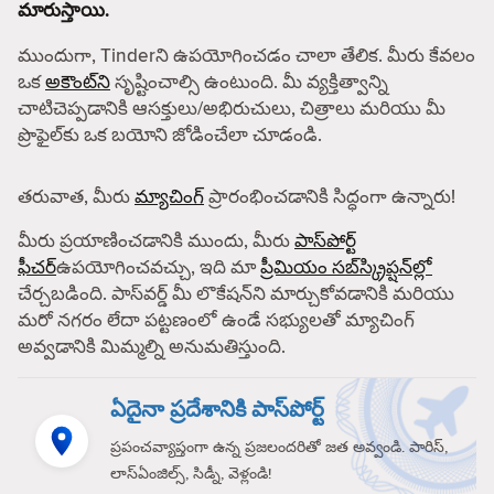
మారుస్తాయి.
ముందుగా, Tinderని ఉపయోగించడం చాలా తేలిక. మీరు కేవలం
ఒక
అకౌంట్‌ని
సృష్టించాల్సి ఉంటుంది. మీ వ్యక్తిత్వాన్ని
చాటిచెప్పడానికి ఆసక్తులు/అభిరుచులు, చిత్రాలు మరియు మీ
ప్రొఫైల్‌కు ఒక బయోని జోడించేలా చూడండి.
తరువాత, మీరు
మ్యాచింగ్
ప్రారంభించడానికి సిద్ధంగా ఉన్నారు!
మీరు ప్రయాణించడానికి ముందు, మీరు
పాస్‌పోర్ట్
ఫీచర్
ఉపయోగించవచ్చు, ఇది మా
ప్రీమియం సబ్‌స్క్రిప్షన్‌ల్లో
చేర్చబడింది. పాస్‌వర్డ్ మీ లొకేషన్‌ని మార్చుకోవడానికి మరియు
మరో నగరం లేదా పట్టణంలో ఉండే సభ్యులతో మ్యాచింగ్
అవ్వడానికి మిమ్మల్ని అనుమతిస్తుంది.
ఏదైనా ప్రదేశానికి పాస్‌పోర్ట్
ప్రపంచవ్యాప్తంగా ఉన్న ప్రజలందరితో జత అవ్వండి. పారిస్,
లాస్‌ఏంజిల్స్, సిడ్నీ, వెళ్లండి!