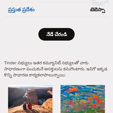
ప్రస్తుత ప్రదేశం
టెబెస్సా
నేడే చేరండి
Tinder సభ్యులు ఇతర కమ్యూనిటీ సభ్యులతో వారు
సాధారణంగా పంచుకునే ఆసక్తులను కనుగొంటారు. ఇవిగో ఇక్కడ
కొన్ని సాధారణ కార్యకలాపాలున్నాయి: