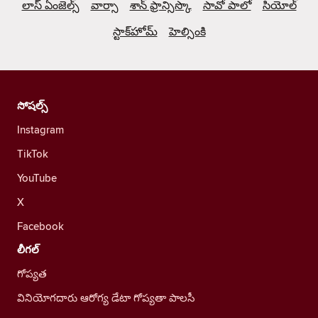
లాస్ ఏంజెల్స్
వార్సా
శాన్ ఫ్రాన్సిస్కొ
సావో పాలో
సియోల్
స్టాక్‌హోమ్
హెల్సింకి
సోషల్స్
Instagram
TikTok
YouTube
X
Facebook
లీగల్
గోప్యత
వినియోగదారు ఆరోగ్య డేటా గోప్యతా పాలసీ