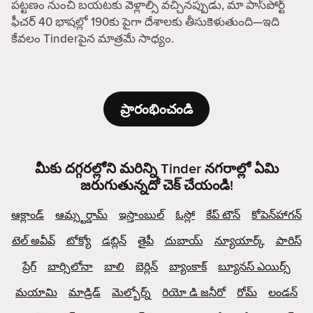
పట్టణం నుంచి బయటకు వెళ్లాల్సి వచ్చినప్పుడు, మా పాస్‌పోర్ట్
ఫీచర్ 40 భాషల్లో 190కు పైగా దేశాలకు తీసుకెళుతుంది—ఇది
కేవలం Tinderపైన మాత్రమే సాధ్యం.
ప్రారంభించండి
మీకు దగ్గరల్లోని మరిన్ని Tinder నగరాల్లో ఏమి
జరుగుతున్నదో చెక్ చేయండి!
ఆక్లాండ్
ఆమ్స్టర్డామ్
ఇస్తాంబుల్
ఓస్లో
కేప్ టౌన్
కోపెన్‌హాగన్
టెల్ అవీవ్
టోక్యో
డబ్లిన్
తైపీ
దుబాయ్
న్యూయార్క్
పారిస్
ప్రేగ్
బార్సిలోనా
బాలి
బెర్లిన్
బ్యాంకాక్
బ్యూనస్ ఎయిర్స్
మయామి
మాడ్రిడ్
మెల్బోర్న్
రియో డి జనీరో
రోమ్
లండన్