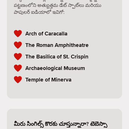
పట్టణంలోని అత్యుత్తమ డేట్ స్పాట్‌లు మరియు
పాపులర్ ఐడియాలో ఇవిగో:
Arch of Caracalla
The Roman Amphitheatre
The Basilica of St. Crispin
Archaeological Museum
Temple of Minerva
మీరు సింగిల్స్ కొరకు చూస్తున్నారా? టెబెస్సా