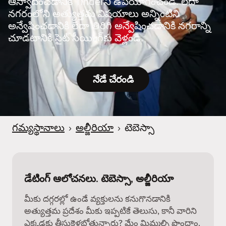
ఆస్వాదించడానికి Tinderని ఉపయోగించండి. లేదా
నగరంలోని అత్యుత్తమ విషయాలు అన్నింటిని
అన్వేషించడానికి లేదా తిరిగి అన్వేషించడానికి నగరాన్ని
చూడటానికి సైట్ సీయింగ్‌కు వెళ్లండి.
నేడే చేరండి
గమ్యస్థానాలు
›
అల్జీరియా
›
టెబెస్సా
డేటింగ్ ఆలోచనలు. టెబెస్సా, అల్జీరియా
మీకు దగ్గరల్లో ఉండే వ్యక్తులను కనుగొనడానికి
అత్యుత్తమ ప్రదేశం మీకు ఇప్పటికే తెలుసు, కానీ వారిని
ఎక్కడకు తీసుకెళ్లబోతున్నారు? మేం మిమ్మల్ని పొందాం.