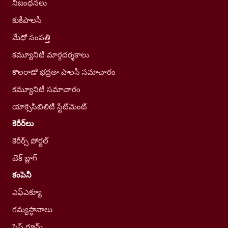
నిబంధనలు
కుకీపాలసీ
మేధో సంపత్తి
కమ్యూనిటీ మార్గదర్శకాలు
కొలరాడో భద్రతా పాలసీ సమాచారం
కమ్యూనిటీ సమాచారం
యాక్సెసిబిలిటీ స్టేట్‌మెంట్
కెరీర్‌లు
కెరీర్స్ పోర్టల్
టెక్ బ్లాగ్
కంపెనీ
ఎఫ్ఎక్యూ
గమ్యస్థానాలు
ప్రెస్ రూమ్