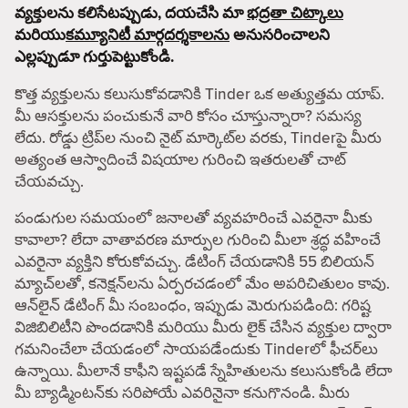
వ్యక్తులను కలిసేటప్పుడు, దయచేసి మా
భద్రతా చిట్కాలు
మరియు
కమ్యూనిటీ మార్గదర్శకాలను
అనుసరించాలని
ఎల్లప్పుడూ గుర్తుపెట్టుకోండి.
కొత్త వ్యక్తులను కలుసుకోవడానికి Tinder ఒక అత్యుత్తమ యాప్.
మీ ఆసక్తులను పంచుకునే వారి కోసం చూస్తున్నారా? సమస్య
లేదు. రోడ్డు ట్రిప్‌ల నుంచి నైట్ మార్కెట్‌ల వరకు, Tinderపై మీరు
అత్యంత ఆస్వాదించే విషయాల గురించి ఇతరులతో చాట్
చేయవచ్చు.
పండుగుల సమయంలో జనాలతో వ్యవహరించే ఎవరైనా మీకు
కావాలా? లేదా వాతావరణ మార్పుల గురించి మీలా శ్రద్ధ వహించే
ఎవరైనా వ్యక్తిని కోరుకోవచ్చు. డేటింగ్ చేయడానికి 55 బిలియన్
మ్యాచ్‌లతో, కనెక్షన్‌లను ఏర్పరచడంలో మేం అపరిచితులం కావు.
ఆన్‌లైన్ డేటింగ్ మీ సంబంధం, ఇప్పుడు మెరుగుపడింది: గరిష్ట
విజిబిలిటీని పొందడానికి మరియు మీరు లైక్ చేసిన వ్యక్తుల ద్వారా
గమనించేలా చేయడంలో సాయపడేందుకు Tinderలో ఫీచర్‌లు
ఉన్నాయి. మీలానే కాఫీని ఇష్టపడే స్నేహితులను కలుసుకోండి లేదా
మీ బ్యాడ్మింటన్‌కు సరిపోయే ఎవరినైనా కనుగొనండి. మీరు