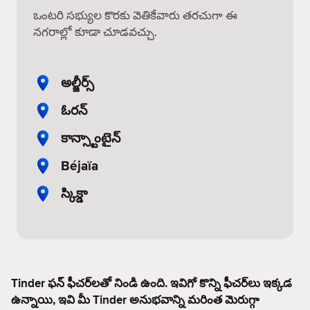
ఒంటరి సభ్యుల కొరకు వెతికేవారు తరచుగా ఈ
నగరాల్లో కూడా చూడవచ్చు.
అల్జీర్స్
ఓరన్
కాన్స్టాంటైన్
Béjaïa
స్కిక్డా
Tinder ఫన్ ఫీచర్‌లతో నిండి ఉంది. ఇవిగో కొన్ని ఫీచర్‌లు ఇక్కడ
ఉన్నాయి, ఇవి మీ Tinder అనుభవాన్ని మరింత మెరుగ్గా