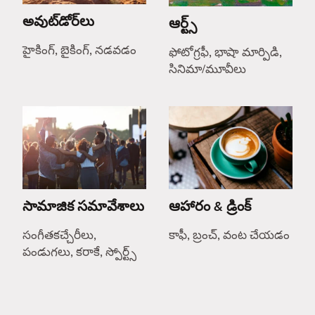
అవుట్‌డోర్‌లు
ఆర్ట్స్
హైకింగ్, బైకింగ్, నడవడం
ఫోటోగ్రఫీ, భాషా మార్పిడి,
సినిమా/మూవీలు
సామాజిక సమావేశాలు
ఆహారం & డ్రింక్
సంగీతకచ్చేరీలు,
కాఫీ, బ్రంచ్, వంట చేయడం
పండుగలు, కరాకే, స్పోర్ట్స్