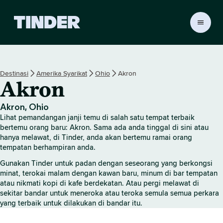
H
a
l
a
m
Destinasi
Amerika Syarikat
Ohio
Akron
a
Akron
n
U
t
Akron, Ohio
a
Lihat pemandangan janji temu di salah satu tempat terbaik
m
bertemu orang baru: Akron. Sama ada anda tinggal di sini atau
a
hanya melawat, di Tinder, anda akan bertemu ramai orang
tempatan berhampiran anda.
T
i
Gunakan Tinder untuk padan dengan seseorang yang berkongsi
n
minat, terokai malam dengan kawan baru, minum di bar tempatan
d
atau nikmati kopi di kafe berdekatan. Atau pergi melawat di
e
sekitar bandar untuk meneroka atau teroka semula semua perkara
r
yang terbaik untuk dilakukan di bandar itu.