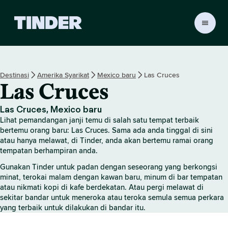
H
a
l
a
m
Destinasi
Amerika Syarikat
Mexico baru
Las Cruces
a
Las Cruces
n
U
t
Las Cruces, Mexico baru
a
Lihat pemandangan janji temu di salah satu tempat terbaik
m
bertemu orang baru: Las Cruces. Sama ada anda tinggal di sini
a
atau hanya melawat, di Tinder, anda akan bertemu ramai orang
tempatan berhampiran anda.
T
i
Gunakan Tinder untuk padan dengan seseorang yang berkongsi
n
minat, terokai malam dengan kawan baru, minum di bar tempatan
d
atau nikmati kopi di kafe berdekatan. Atau pergi melawat di
e
sekitar bandar untuk meneroka atau teroka semula semua perkara
r
yang terbaik untuk dilakukan di bandar itu.