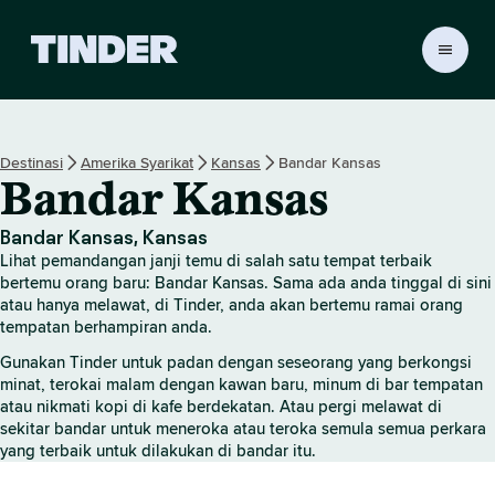
H
a
l
a
m
Destinasi
Amerika Syarikat
Kansas
Bandar Kansas
a
Bandar Kansas
n
U
t
Bandar Kansas, Kansas
a
Lihat pemandangan janji temu di salah satu tempat terbaik
m
bertemu orang baru: Bandar Kansas. Sama ada anda tinggal di sini
a
atau hanya melawat, di Tinder, anda akan bertemu ramai orang
tempatan berhampiran anda.
T
i
Gunakan Tinder untuk padan dengan seseorang yang berkongsi
n
minat, terokai malam dengan kawan baru, minum di bar tempatan
d
atau nikmati kopi di kafe berdekatan. Atau pergi melawat di
e
sekitar bandar untuk meneroka atau teroka semula semua perkara
r
yang terbaik untuk dilakukan di bandar itu.