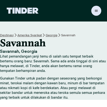
H
a
l
a
m
Destinasi
Amerika Syarikat
Georgia
Savannah
a
Savannah
n
U
t
Savannah, Georgia
a
Lihat pemandangan janji temu di salah satu tempat terbaik
m
bertemu orang baru: Savannah. Sama ada anda tinggal di sini atau
a
hanya melawat, di Tinder, anda akan bertemu ramai orang
tempatan berhampiran anda.
T
i
Gunakan Tinder untuk padan dengan seseorang yang berkongsi
n
minat, terokai malam dengan kawan baru, minum di bar tempatan
d
atau nikmati kopi di kafe berdekatan. Atau pergi melawat di
e
sekitar bandar untuk meneroka atau teroka semula semua perkara
r
yang terbaik untuk dilakukan di bandar itu.