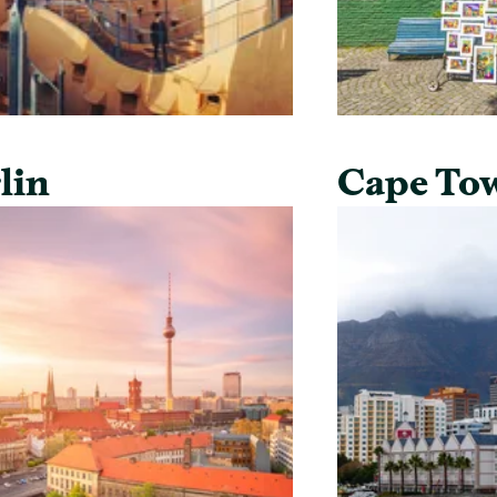
lin
Cape To