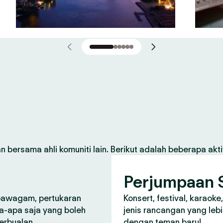
 bersama ahli komuniti lain. Berikut adalah beberapa aktiv
Perjumpaan S
 pawagam, pertukaran
Konsert, festival, karaoke
a-apa saja yang boleh
jenis rancangan yang lebi
perbualan.
dengan teman baru!