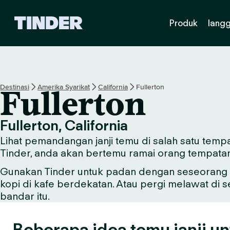
H
Produk
lang
a
l
a
m
a
n
Destinasi
Amerika Syarikat
California
Fullerton
Fullerton
U
t
a
Fullerton, California
m
Lihat pemandangan janji temu di salah satu tempa
a
T
Tinder, anda akan bertemu ramai orang tempata
i
Gunakan Tinder untuk padan dengan seseorang y
n
kopi di kafe berdekatan. Atau pergi melawat di 
d
e
bandar itu.
r
Beberapa idea temu janji un