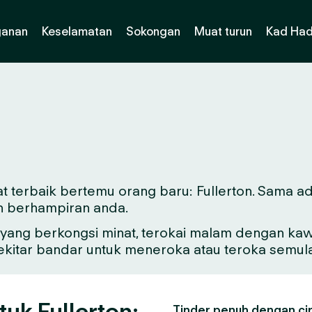
ganan
Keselamatan
Sokongan
Muat turun
Kad Had
t terbaik bertemu orang baru: Fullerton. Sama ada
n berhampiran anda.
ang berkongsi minat, terokai malam dengan kawa
sekitar bandar untuk meneroka atau teroka semul
tuk Fullerton:
Tinder penuh dengan ciri