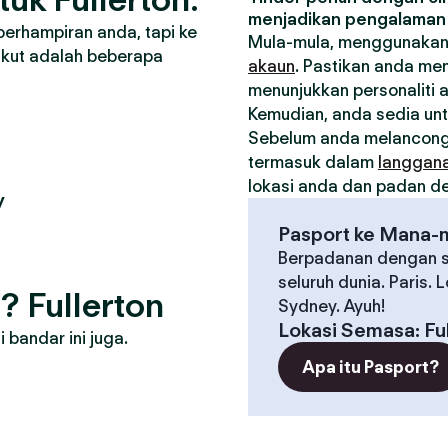
menjadikan pengalaman 
berhampiran anda, tapi ke
Mula-mula, menggunakan
ikut adalah beberapa
akaun
. Pastikan anda me
menunjukkan personaliti 
Kemudian, anda sedia un
Sebelum anda melancong
termasuk dalam
langgan
lokasi anda dan padan den
y
Pasport ke Mana-
Berpadanan dengan s
seluruh dunia. Paris. 
? Fullerton
Sydney. Ayuh!
Lokasi Semasa
:
Fu
bandar ini juga.
Apa itu Pasport?