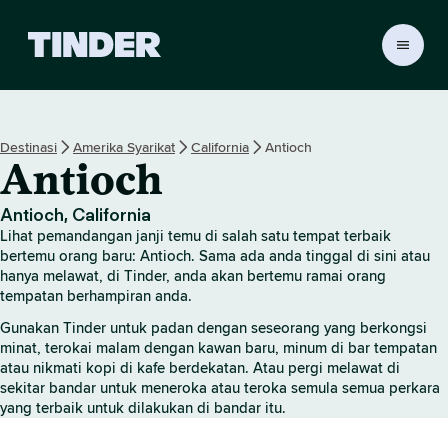
H
a
l
a
m
Destinasi
Amerika Syarikat
California
Antioch
a
Antioch
n
U
t
Antioch, California
a
Lihat pemandangan janji temu di salah satu tempat terbaik
m
bertemu orang baru: Antioch. Sama ada anda tinggal di sini atau
a
hanya melawat, di Tinder, anda akan bertemu ramai orang
tempatan berhampiran anda.
T
i
Gunakan Tinder untuk padan dengan seseorang yang berkongsi
n
minat, terokai malam dengan kawan baru, minum di bar tempatan
d
atau nikmati kopi di kafe berdekatan. Atau pergi melawat di
e
sekitar bandar untuk meneroka atau teroka semula semua perkara
r
yang terbaik untuk dilakukan di bandar itu.