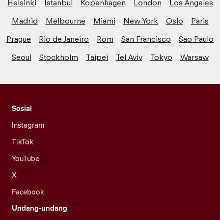
Helsinki
Istanbul
Kopenhagen
London
Los Angeles
Madrid
Melbourne
Miami
New York
Oslo
Paris
Prague
Rio de Janeiro
Rom
San Francisco
Sao Paulo
Seoul
Stockholm
Taipei
Tel Aviv
Tokyo
Warsaw
Sosial
Instagram
TikTok
YouTube
X
Facebook
Undang-undang