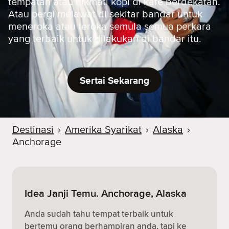
tempatan atau nikmati kopi di kafe berdekatan.
Atau pergi melawat di sekitar bandar untuk
meneroka atau teroka semula semua perkara
yang terbaik untuk dilakukan di bandar itu.
Sertai Sekarang
Destinasi
›
Amerika Syarikat
›
Alaska
›
Anchorage
Idea Janji Temu. Anchorage, Alaska
Anda sudah tahu tempat terbaik untuk
bertemu orang berhampiran anda, tapi ke