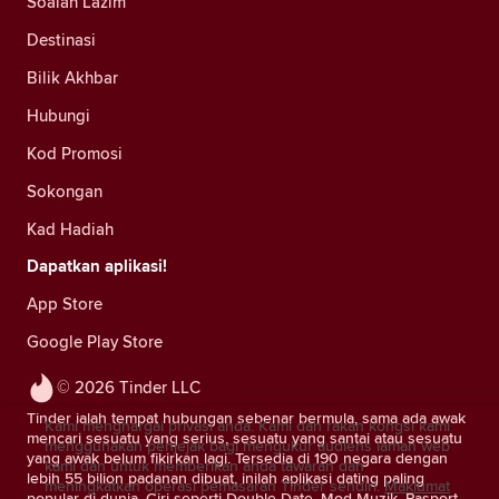
Soalan Lazim
Destinasi
Bilik Akhbar
Hubungi
Kod Promosi
Sokongan
Kad Hadiah
Dapatkan aplikasi!
App Store
Google Play Store
© 2026 Tinder LLC
Tinder ialah tempat hubungan sebenar bermula, sama ada awak
Kami menghargai privasi anda. Kami dan rakan kongsi kami
mencari sesuatu yang serius, sesuatu yang santai atau sesuatu
menggunakan penjejak bagi mengukur audiens laman web
yang awak belum fikirkan lagi. Tersedia di 190 negara dengan
kami dan untuk memberikan anda tawaran dan
lebih 55 bilion padanan dibuat, inilah aplikasi dating paling
meningkatkan operasi pemasaran Tinder sendiri.
Maklumat
popular di dunia. Ciri seperti Double Date, Mod Muzik, Pasport,