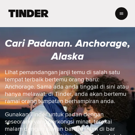
H
a
l
a
m
Cari Padanan. Anchorage,
a
n
Alaska
U
t
a
Lihat pemandangan janji temu di salah satu
m
tempat terbaik bertemu orang baru:
a
Anchorage. Sama ada anda tinggal di sini atau
T
hanya melawat, di Tinder, anda akan bertemu
i
ramai orang tempatan berhampiran anda.
n
d
e
Gunakan Tinder untuk padan dengan
r
seseorang yang berkongsi minat, terokai
malam dengan kawan baru, minum di bar