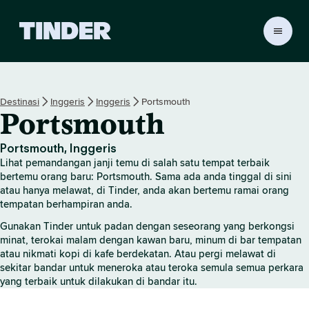
H
a
l
a
m
Destinasi
Inggeris
Inggeris
Portsmouth
a
Portsmouth
n
U
t
Portsmouth, Inggeris
a
Lihat pemandangan janji temu di salah satu tempat terbaik
m
bertemu orang baru: Portsmouth. Sama ada anda tinggal di sini
a
atau hanya melawat, di Tinder, anda akan bertemu ramai orang
tempatan berhampiran anda.
T
i
Gunakan Tinder untuk padan dengan seseorang yang berkongsi
n
minat, terokai malam dengan kawan baru, minum di bar tempatan
d
atau nikmati kopi di kafe berdekatan. Atau pergi melawat di
e
sekitar bandar untuk meneroka atau teroka semula semua perkara
r
yang terbaik untuk dilakukan di bandar itu.