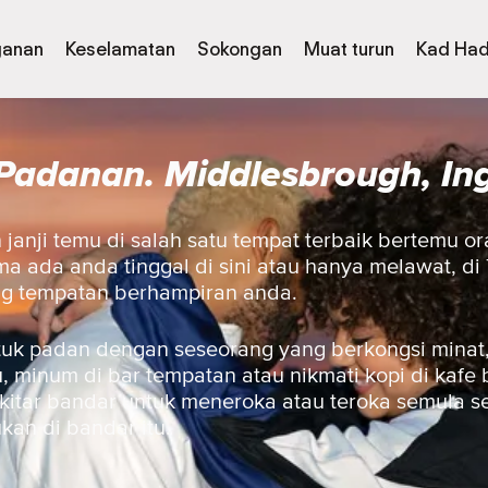
ganan
Keselamatan
Sokongan
Muat turun
Kad Had
Padanan. Middlesbrough, In
janji temu di salah satu tempat terbaik bertemu or
a ada anda tinggal di sini atau hanya melawat, di
ng tempatan berhampiran anda.
uk padan dengan seseorang yang berkongsi minat,
 minum di bar tempatan atau nikmati kopi di kafe 
ekitar bandar untuk meneroka atau teroka semula 
ukan di bandar itu.