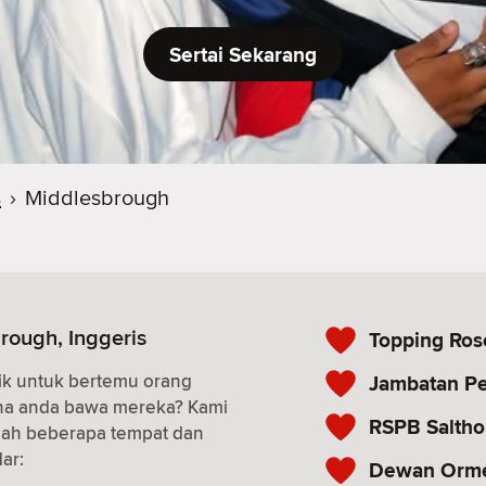
Sertai Sekarang
s
›
Middlesbrough
rough, Inggeris
Topping Ros
ik untuk bertemu orang
Jambatan P
ana anda bawa mereka? Kami
RSPB Salth
alah beberapa tempat dan
ar:
Dewan Orm