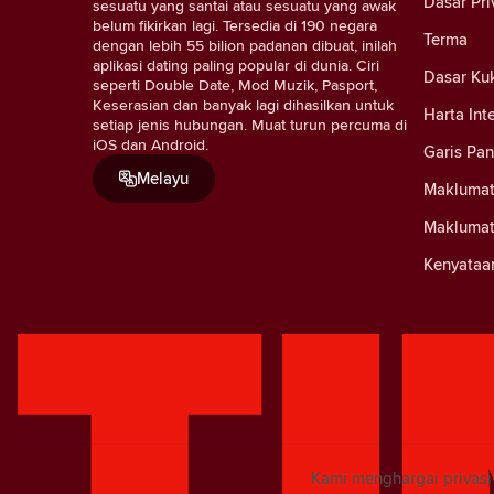
Dasar Pri
sesuatu yang santai atau sesuatu yang awak
belum fikirkan lagi. Tersedia di 190 negara
Terma
dengan lebih 55 bilion padanan dibuat, inilah
aplikasi dating paling popular di dunia. Ciri
Dasar Ku
seperti Double Date, Mod Muzik, Pasport,
Keserasian dan banyak lagi dihasilkan untuk
Harta Int
setiap jenis hubungan. Muat turun percuma di
iOS dan Android.
Garis Pa
Melayu
Maklumat
Maklumat
Kenyataa
Kami menghargai privas