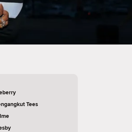
eberry
engangkut Tees
olme
esby