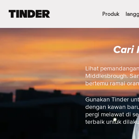
H
Produk
lang
a
l
a
m
Cari 
a
n
U
t
Lihat pemandangan 
a
Middlesbrough. Sam
m
bertemu ramai ora
a
T
i
Gunakan Tinder unt
n
dengan kawan baru,
d
pergi melawat di s
e
terbaik untuk dilak
r