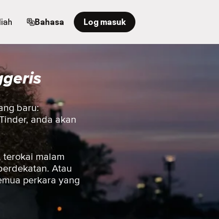
iah
Bahasa
Log masuk
ggeris
ang baru:
 Tinder, anda akan
 terokai malam
berdekatan. Atau
semua perkara yang