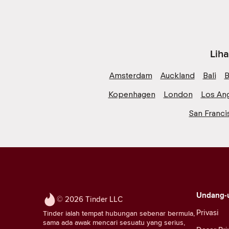
Liha
Amsterdam
Auckland
Bali
B
Kopenhagen
London
Los An
San Franci
Undang-
© 2026 Tinder LLC
Privasi
Tinder ialah tempat hubungan sebenar bermula,
sama ada awak mencari sesuatu yang serius,