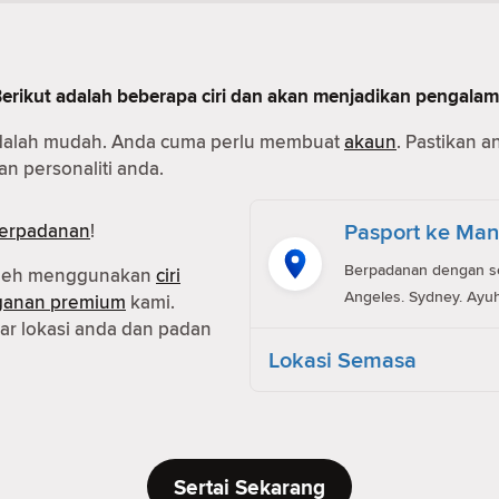
Berikut adalah beberapa ciri dan akan menjadikan pengala
dalah mudah. Anda cuma perlu membuat
akaun
. Pastikan 
n personaliti anda.
Pasport ke Man
erpadanan
!
Berpadanan dengan ses
oleh menggunakan
ciri
Angeles. Sydney. Ayuh
ganan premium
kami.
r lokasi anda dan padan
Lokasi Semasa
Sertai Sekarang