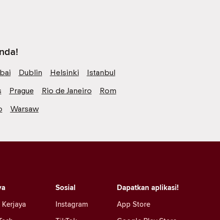
anda!
bai
Dublin
Helsinki
Istanbul
s
Prague
Rio de Janeiro
Rom
o
Warsaw
ya
Sosial
Dapatkan aplikasi!
 Kerjaya
Instagram
App Store