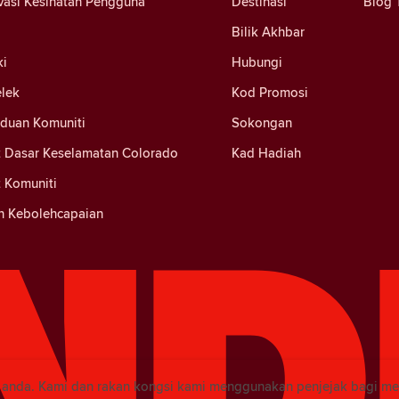
vasi Kesihatan Pengguna
Destinasi
Blog 
Bilik Akhbar
ki
Hubungi
elek
Kod Promosi
nduan Komuniti
Sokongan
 Dasar Keselamatan Colorado
Kad Hadiah
 Komuniti
n Kebolehcapaian
i anda. Kami dan rakan kongsi kami menggunakan penjejak bagi m