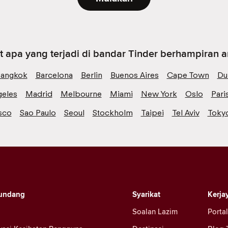
t apa yang terjadi di bandar Tinder berhampiran 
angkok
Barcelona
Berlin
Buenos Aires
Cape Town
Du
geles
Madrid
Melbourne
Miami
New York
Oslo
Pari
sco
Sao Paulo
Seoul
Stockholm
Taipei
Tel Aviv
Toky
undang
Syarikat
Kerja
Soalan Lazim
Portal