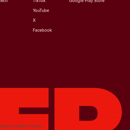
Tech
TikTok
Google Play Store
YouTube
X
Facebook
engukur audiens laman