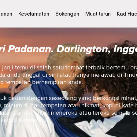
ganan
Keselamatan
Sokongan
Muat turun
Kad Had
i Padanan. Darlington, Ingg
janji temu di salah satu tempat terbaik bertemu or
a anda tinggal di sini atau hanya melawat, di Tind
ng tempatan berhampiran anda.
uk padan dengan seseorang yang berkongsi minat,
 minum di bar tempatan atau nikmati kopi di kafe 
ekitar bandar untuk meneroka atau teroka semula 
ukan di bandar itu.