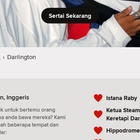
Sertai Sekarang
s
›
Darlington
n, Inggeris
Istana Raby
Ketua Steam
ik untuk bertemu orang
ana anda bawa mereka? Kami
Keretapi Dar
alah beberapa tempat dan
Hippodrome 
ar: