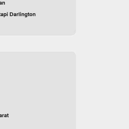
an
api Darlington
arat