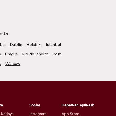
anda!
bai
Dublin
Helsinki
Istanbul
s
Prague
Rio de Janeiro
Rom
o
Warsaw
ya
Sosial
Dapatkan aplikasi!
 Kerjaya
Instagram
App Store