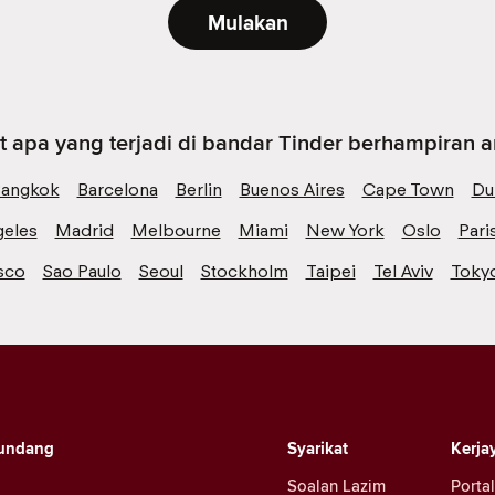
Mulakan
t apa yang terjadi di bandar Tinder berhampiran 
angkok
Barcelona
Berlin
Buenos Aires
Cape Town
Du
geles
Madrid
Melbourne
Miami
New York
Oslo
Pari
sco
Sao Paulo
Seoul
Stockholm
Taipei
Tel Aviv
Toky
undang
Syarikat
Kerja
Soalan Lazim
Portal