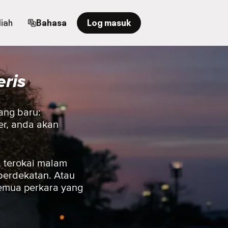
iah
Bahasa
Log masuk
eris
ang baru:
er, anda akan
 terokai malam
berdekatan. Atau
semua perkara yang