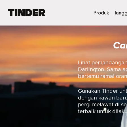
H
Produk
lang
a
l
a
m
Car
a
n
U
t
Lihat pemandangan 
a
Darlington. Sama ad
m
bertemu ramai ora
a
T
i
Gunakan Tinder unt
n
dengan kawan baru,
d
pergi melawat di s
e
terbaik untuk dilak
r