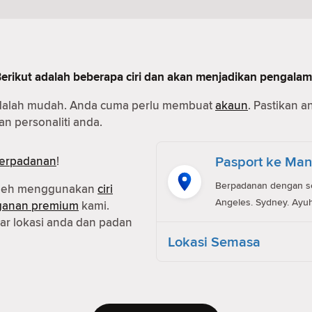
Berikut adalah beberapa ciri dan akan menjadikan pengala
dalah mudah. Anda cuma perlu membuat
akaun
. Pastikan 
n personaliti anda.
Pasport ke Man
erpadanan
!
Berpadanan dengan ses
oleh menggunakan
ciri
Angeles. Sydney. Ayuh
ganan premium
kami.
r lokasi anda dan padan
Lokasi Semasa