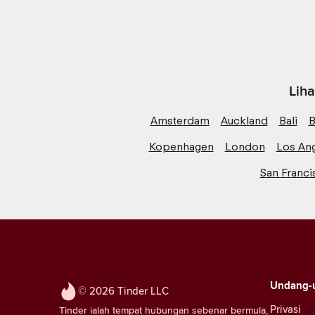
Liha
Amsterdam
Auckland
Bali
B
Kopenhagen
London
Los An
San Franci
Undang-
© 2026 Tinder LLC
Privasi
Tinder ialah tempat hubungan sebenar bermula,