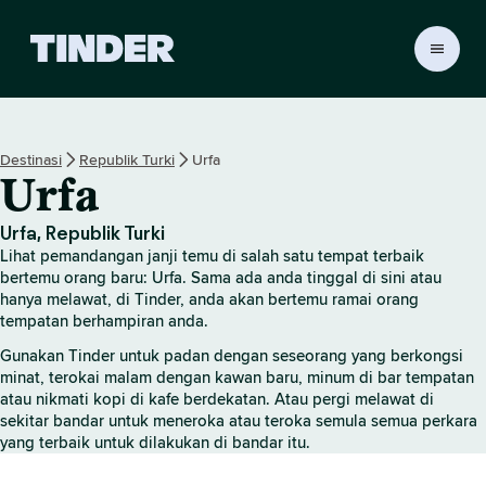
H
a
l
a
m
Destinasi
Republik Turki
Urfa
a
Urfa
n
U
t
Urfa, Republik Turki
a
Lihat pemandangan janji temu di salah satu tempat terbaik
m
bertemu orang baru: Urfa. Sama ada anda tinggal di sini atau
a
hanya melawat, di Tinder, anda akan bertemu ramai orang
tempatan berhampiran anda.
T
i
Gunakan Tinder untuk padan dengan seseorang yang berkongsi
n
minat, terokai malam dengan kawan baru, minum di bar tempatan
d
atau nikmati kopi di kafe berdekatan. Atau pergi melawat di
e
sekitar bandar untuk meneroka atau teroka semula semua perkara
r
yang terbaik untuk dilakukan di bandar itu.