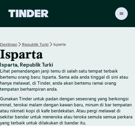
H
a
l
a
m
Destinasi
Republik Turki
Isparta
a
Isparta
n
U
t
Isparta, Republik Turki
a
Lihat pemandangan janji temu di salah satu tempat terbaik
m
bertemu orang baru: Isparta. Sama ada anda tinggal di sini atau
a
hanya melawat, di Tinder, anda akan bertemu ramai orang
tempatan berhampiran anda.
T
i
Gunakan Tinder untuk padan dengan seseorang yang berkongsi
n
minat, terokai malam dengan kawan baru, minum di bar tempatan
d
atau nikmati kopi di kafe berdekatan. Atau pergi melawat di
e
sekitar bandar untuk meneroka atau teroka semula semua perkara
r
yang terbaik untuk dilakukan di bandar itu.