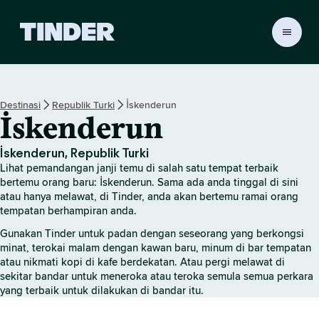
H
a
l
a
m
Destinasi
Republik Turki
İskenderun
a
İskenderun
n
U
t
İskenderun, Republik Turki
a
Lihat pemandangan janji temu di salah satu tempat terbaik
m
bertemu orang baru: İskenderun. Sama ada anda tinggal di sini
a
atau hanya melawat, di Tinder, anda akan bertemu ramai orang
tempatan berhampiran anda.
T
i
Gunakan Tinder untuk padan dengan seseorang yang berkongsi
n
minat, terokai malam dengan kawan baru, minum di bar tempatan
d
atau nikmati kopi di kafe berdekatan. Atau pergi melawat di
e
sekitar bandar untuk meneroka atau teroka semula semua perkara
r
yang terbaik untuk dilakukan di bandar itu.